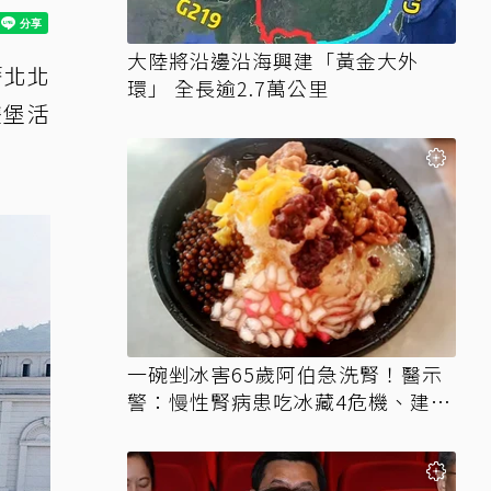
大陸將沿邊沿海興建「黃金大外
籍北北
環」 全長逾2.7萬公里
雙堡活
一碗剉冰害65歲阿伯急洗腎！醫示
警：慢性腎病患吃冰藏4危機、建議
3妙招