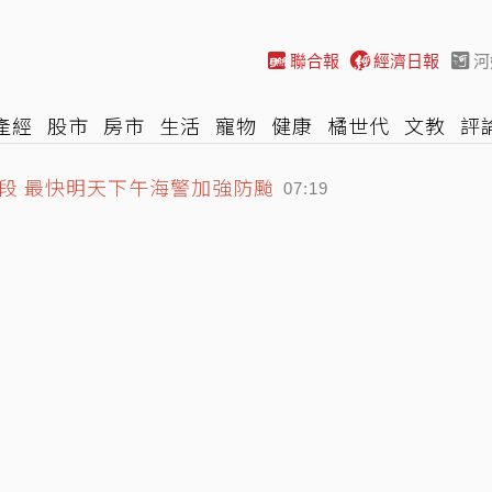
聯合報
經濟日報
河
產經
股市
房市
生活
寵物
健康
橘世代
文教
評
段 最快明天下午海警加強防颱
車
棒球
HBL
遊戲
專題
網誌
女子漾
陽光行動
07:19
3.6%、超微也跌7% 拖累那指
07:20
」拜了沒用 還恐招厄
07:25