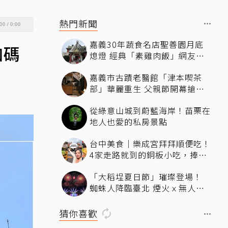
熱門新聞
00
/
0:00
嘉義30年蔬食名店聖善園月底
加碼
熄燈 經典「素雞肉飯」網友敲
碗宅配
嘉義市古蹟老醫館「津本喫茶
部」華麗重生 父親節開幕搶先
開箱
從綠意山城到蔚藍海岸！苗栗在
地人也愛的私房景點
台中美食｜樂成宮拜拜順便吃！
4家走路就到的銅板小吃，捧花
可麗餅、在地臭豆腐、烤甜甜圈
「大稻埕夏日節」璀璨登場！
一次收
蜘蛛人降臨臺北 煙火ｘ無人機
燈光秀河岸共賞
猜你喜歡