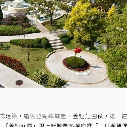
式建築，繼
佐登妮絲城堡
、蓋婭莊園後，第三
，「蓋婭莊園」跟上新城堡熱潮自推「一日遊雙