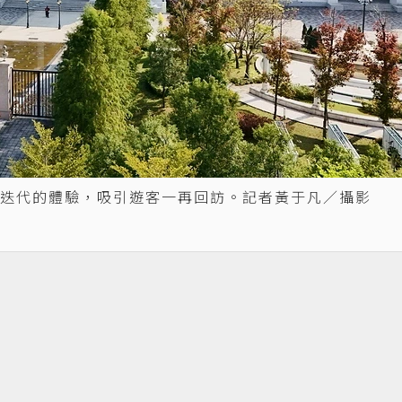
迭代的體驗，吸引遊客一再回訪。記者黃于凡／攝影