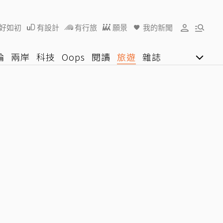
好如初
有設計
有行旅
願景
我的新聞
論
兩岸
科技
Oops
閱讀
旅遊
雜誌
影音網
U好學