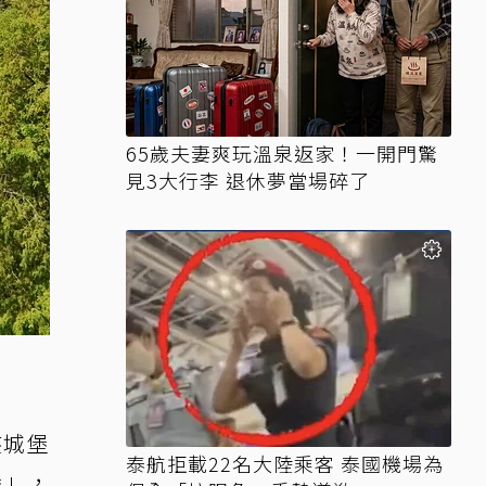
65歲夫妻爽玩溫泉返家！一開門驚
見3大行李 退休夢當場碎了
座城堡
泰航拒載22名大陸乘客 泰國機場為
堡」，