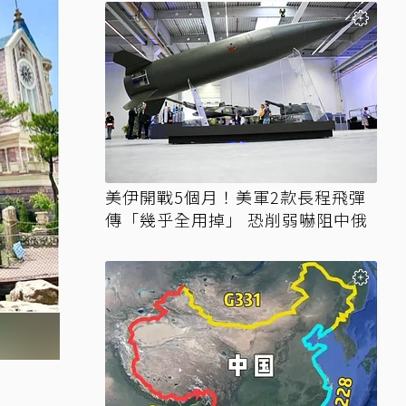
美伊開戰5個月！美軍2款長程飛彈
傳「幾乎全用掉」 恐削弱嚇阻中俄