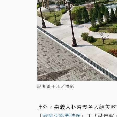
記者黃于凡／攝影
此外，嘉義大林齊聚各大絕美歐
「
歐樂沃築夢城堡
」正式試營運