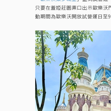
只要在蓋婭莊園票口出示歐樂沃
動期間為歐樂沃開放試營運日至