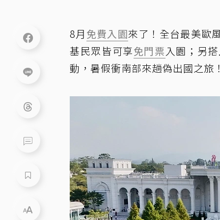
8月
免費入園
來了！全台最美歐
基民眾皆可享
免門票
入園；另搭
動，暑假衝南部來趟偽出國之旅