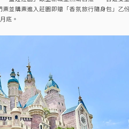
門票並購票進入莊園即贈「香氛旅行隨身包」乙
9月底。