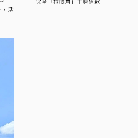
保全「拉眼角」手勢道歉
份，活