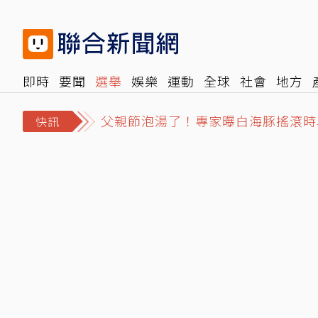
即時
要聞
選舉
娛樂
運動
全球
社會
地方
父親節泡湯了！專家曝白海豚搖滾時
報時光
倡議+
500輯
轉角國際
NBA
時尚
汽
美股道瓊連三日創高！SpaceX重挫1
快訊
今關公生迎立秋…專家示警「2類人