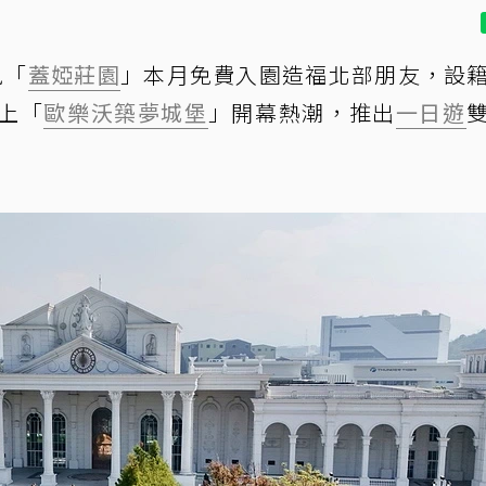
風「
蓋婭莊園
」本月免費入園造福北部朋友，設
上「
歐樂沃築夢城堡
」開幕熱潮，推出
一日遊
！