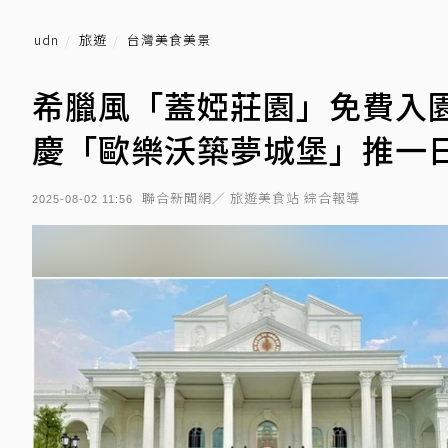
udn
旅遊
台灣美食美景
希臘風「蓋婭莊園」免費入園
慶「歐樂沃築夢城堡」推一
聯合新聞網／ 旅遊美食站 綜合報導
2025-08-02 11:56