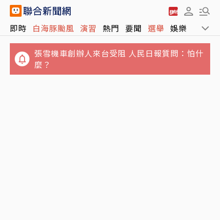
即時
白海豚颱風
演習
熱門
要聞
選舉
娛樂
運動
張雪機車創辦人來台受阻 人民日報質問：怕什
麼？
荷莫茲海峽9000年神話照進美伊僵局 伊朗真
不只周子瑜、葉舒華！台灣林莎首度入圍全球
把川普逼入死角？
百大美女