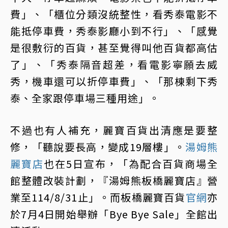
費」、「櫃位分類沒統整性，看秀泰電影不
能抵停車費，秀泰影廳小到不行」、「感覺
是很敷衍的百貨，甚至覺得叫他百貨都高估
了」、「秀泰隔音超差，看電影寧願去威
秀，機車還可以折停車費」、「那棟剩下秀
泰、全家跟停車場三種用途」。
不過也有人補充，麗寶百貨出清應是要整
修，「聽說要長高，變成19層樓」。
湯姆熊
麗寶店
也在5日宣布，「為配合百貨商場全
館整體改裝計劃，『湯姆熊板橋麗寶店』營
業至114/8/31止」。而板橋麗寶百貨
官網
亦
於7月4日開始舉辦「Bye Bye Sale」全館出