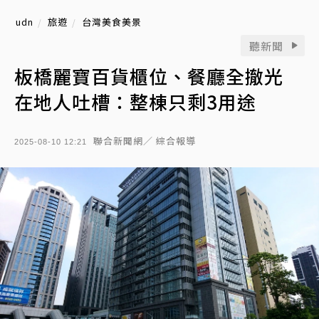
udn
旅遊
台灣美食美景
聽新聞
板橋麗寶百貨櫃位、餐廳全撤光
在地人吐槽：整棟只剩3用途
聯合新聞網／ 綜合報導
2025-08-10 12:21