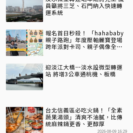
員籲將三芝、石門納入快速轉
運系統
報名首日秒殺！ 「hahababy
親子路跑」年度壓軸麗寶登場
跨年派對卡司、親子偶像全到
齊 「馬拉灣買一送一」搶先玩
迎淡江大橋…淡水設微型轉運
站 將增3公車通桃機、板橋
台北信義區必吃火鍋！「全素
蔬果湯頭」清爽不油膩，比傳
統麻辣鍋更香、更醇厚
2026-08-09 16:29