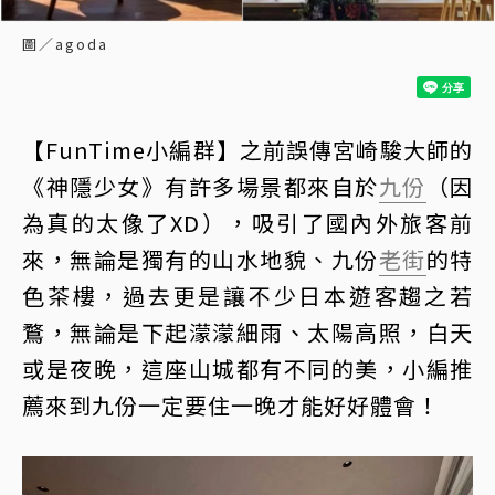
圖／agoda
【FunTime小編群】之前誤傳宮崎駿大師的
《神隱少女》有許多場景都來自於
九份
（因
為真的太像了XD），吸引了國內外旅客前
來，無論是獨有的山水地貌、九份
老街
的特
色茶樓，過去更是讓不少日本遊客趨之若
鶩，無論是下起濛濛細雨、太陽高照，白天
或是夜晚，這座山城都有不同的美，小編推
薦來到九份一定要住一晚才能好好體會！