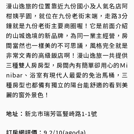
漫山逸旅的位置靠近九份國小及人氣名店阿
柑姨芋園，就位在九份老街末端，走路3分
鐘就是九份老街主要商圈喔！它是前面介紹
的山城逸境的新品牌，為同一業主經營，房
間當然也一樣美的不可思議，風格完全就是
非常文青的高級飯店啊！漫山逸旅一共提供
三種雙人房房型，房間內有簡單卻用心的Ｍi
nibar、浴室有現代人最愛的免治馬桶，三
種房型也都備有獨立的陽台能舒適的看到美
麗的窗外景色！
地址：
新北市瑞芳區豎崎路1-1號
訂房網評價：
9.2/10(agoda)