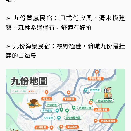
➢ 九份質感民宿：
日式仛寂風、清水模建
築、森林系通通有，舒適有好拍
➢ 九份海景民宿：
視野極佳，俯瞰九份最壯
麗的山海景