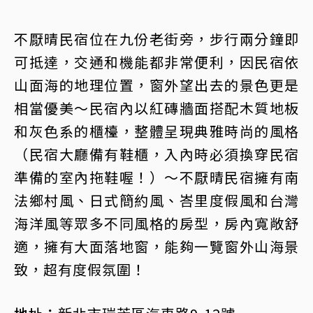
不厭晴民宿位在九份老街旁，步行兩分鐘即
可抵達，交通和機能都非常便利，因民宿依
山面海的地理位置，窗外望出去的景色更是
相當優美～民宿內以紅磚牆面搭配木質地板
和灰色系的櫃檯，整體呈現典雅時尚的風格
（民宿大廳備有鞋櫃，入內時必須換穿民宿
準備的室內拖鞋喔！）～不厭晴民宿擁有南
法鄉村風、日式簡約風、峇里度假風和台灣
海洋風等眾多不同風格的房型，房內寬敞舒
適，擁有大面落地窗，能夠一覽窗外山海景
致，超有度假氛圍！