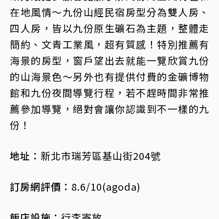
在地風情～九份山經民宿房型分為雙人房、
四人房，皆以九份原生礦石為主題，整體走
簡約、文青工業風，超有質感！特別推薦有
海景的房型，窗戶望出去就能一覽欣賞九份
的山海景色～另外也有提供付費的金礦博物
館和九份夜間導覽行程，若不趕時間非常推
薦參加導覽，絕對會讓你認識到不一樣的九
份！
地址：
新北市瑞芳區基山街204號
訂房網評價：
8.6/10(agoda)
飯店設施：
行李寄放