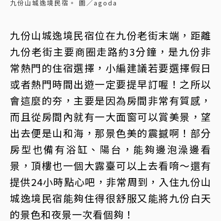
九份山城逸境民宿。 圖／agoda
九份山城逸境民宿位在九份老街末端，距離
九份老街主要商圈走路約3分鐘，是九份非
常熱門的住宿選擇，小編建議若要選擇假日
或者熱門時間出遊一定要提早訂喔！之所以
會這麼的夯，主要是因為房間非常有質感，
而且從房間內就有一大面窗可以賞美景，望
出去便是山和海，那景色美的震撼啊！部分
房型也備有浴缸、陽台，能夠邊泡澡邊看
景，頂樓也一個大露臺可以上去看唷～還有
提供24小時點心吧，非常周到，入住九份山
城逸境民宿能夠住得很舒服又能將九份白天
的景色和夜景一次看個夠！