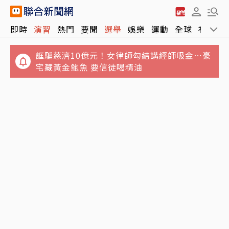
即時
演習
熱門
要聞
選舉
娛樂
運動
全球
社會
誆騙慈濟10億元！女律師勾結講經師吸金⋯豪
宅藏黃金鮑魚 要信徒喝精油
今「立秋」7縣市大雨開炸！氣象署：白海豚
進逼有機會海警 不排除陸警