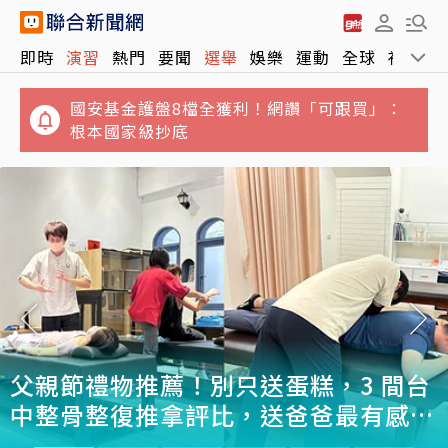
拉藍營布條遭網喊「避雷」... 名醫黃禎憲被公
即時
演習
熱門
要聞
選舉
娛樂
運動
全球
社會
審 昔看診民眾氣炸力挺
國安基金護盤8檔全獲利！網讚「可跟買」：
根本國家級抄底
台積電重返5日線！川湖跳空漲停衝11,110元
台股開高一度漲逾430點
父親節禮物推薦！別只送蛋糕，3 間台
中整骨整復推拿評比，送爸爸最有感的
放鬆體驗