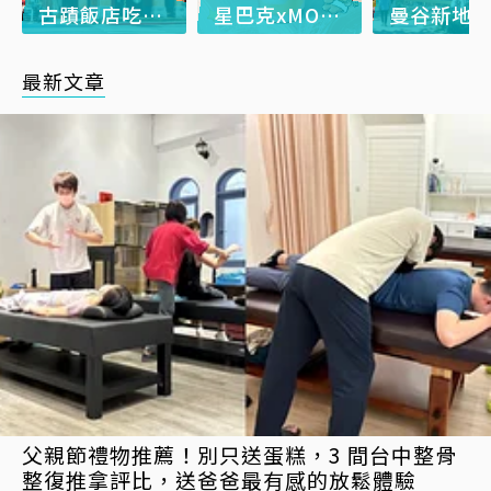
古蹟飯店吃到飽
星巴克xMOLLY
曼谷新地
最新文章
父親節禮物推薦！別只送蛋糕，3 間台中整骨
整復推拿評比，送爸爸最有感的放鬆體驗