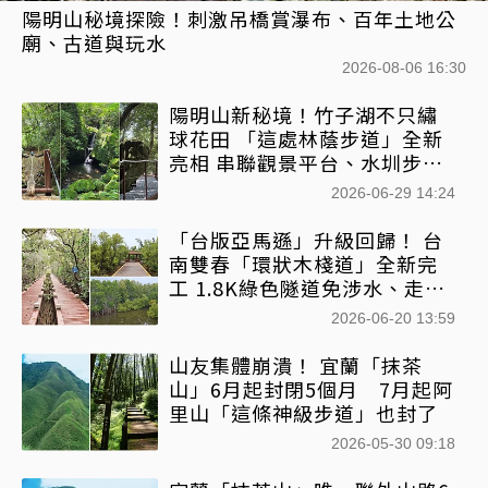
陽明山秘境探險！刺激吊橋賞瀑布、百年土地公
廟、古道與玩水
2026-08-06 16:30
陽明山新秘境！竹子湖不只繡
球花田 「這處林蔭步道」全新
亮相 串聯觀景平台、水圳步
道、跨溪吊橋
2026-06-29 14:24
「台版亞馬遜」升級回歸！ 台
南雙春「環狀木棧道」全新完
工 1.8K綠色隧道免涉水、走完
直接看夕陽
2026-06-20 13:59
山友集體崩潰！ 宜蘭「抹茶
山」6月起封閉5個月 7月起阿
里山「這條神級步道」也封了
2026-05-30 09:18