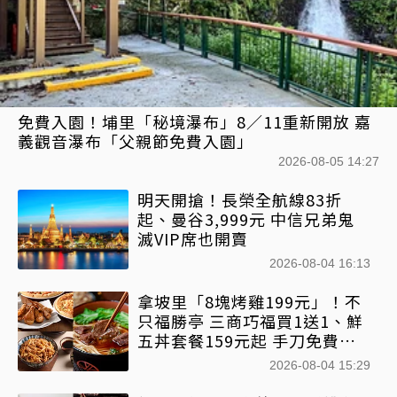
免費入園！埔里「秘境瀑布」8／11重新開放 嘉
義觀音瀑布「父親節免費入園」
2026-08-05 14:27
明天開搶！長榮全航線83折
起、曼谷3,999元 中信兄弟鬼
滅VIP席也開賣
2026-08-04 16:13
拿坡里「8塊烤雞199元」！不
只福勝亭 三商巧福買1送1、鮮
五丼套餐159元起 手刀免費領
優惠
2026-08-04 15:29