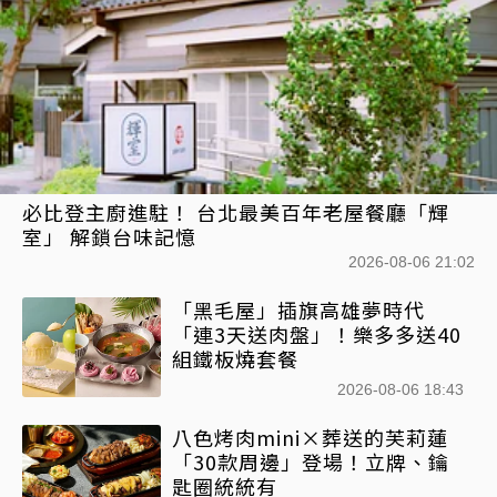
必比登主廚進駐！ 台北最美百年老屋餐廳「輝
室」 解鎖台味記憶
2026-08-06 21:02
「黑毛屋」插旗高雄夢時代
「連3天送肉盤」！樂多多送40
組鐵板燒套餐
2026-08-06 18:43
八色烤肉mini×葬送的芙莉蓮
「30款周邊」登場！立牌、鑰
匙圈統統有