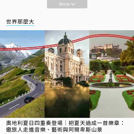
More
世界那麼大
奧地利夏日四重奏登場｜把夏天過成一首樂章：
邀旅人走進音樂、藝術與阿爾卑斯山景