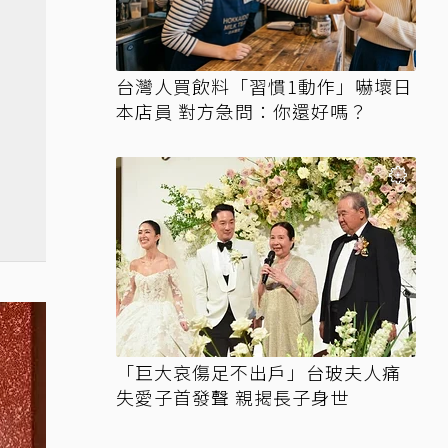
台灣人買飲料「習慣1動作」嚇壞日
本店員 對方急問：你還好嗎？
「巨大哀傷足不出戶」台玻夫人痛
失愛子首發聲 親揭長子身世