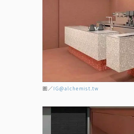
圖／
IG@alchemist.tw