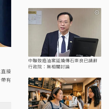
中聯致癌油案延燒傳石崇良已請辭
行政院：無相關討論
就直接
於帶有