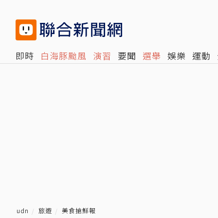
即時
白海豚颱風
演習
要聞
選舉
娛樂
運動
閱讀
旅遊
雜誌
報時光
倡議+
500輯
轉角國
udn
旅遊
美食搶鮮報