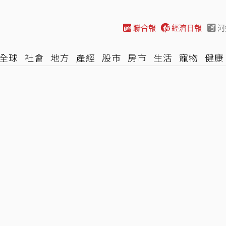
聯合報
經濟日報
河
全球
社會
地方
產經
股市
房市
生活
寵物
健康
際
NBA
時尚
汽車
棒球
HBL
遊戲
專題
網誌