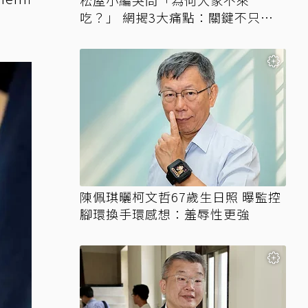
松屋小編哭問「為何大家不來
吃？」 網揭3大痛點：關鍵不只價
格
陳佩琪曬柯文哲67歲生日照 曝監控
腳環換手環感想：羞辱性更強