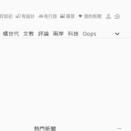
好如初
有設計
有行旅
願景
我的新聞
橘世代
文教
評論
兩岸
科技
Oops
女子漾
陽光行動
影音網
U好學
熱門新聞