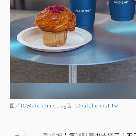
圖／
IG@alchemist.sg
及
IG@alchemist.tw
新加坡
人氣
咖啡廳
也要來了！不只