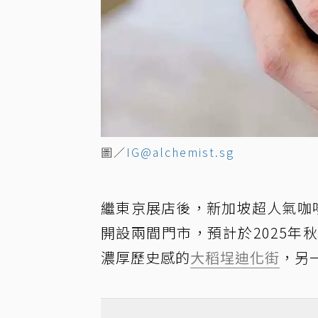
圖／
IG@alchemist.sg
繼東京展店後，新加坡超人氣咖啡「
開設兩間門市，預計於2025
濃厚歷史感的
大稻埕
迪化街
，另