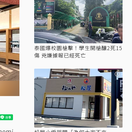
泰國爆校園槍擊！學生開槍釀2死15
傷 兇嫌據報已經死亡
emi