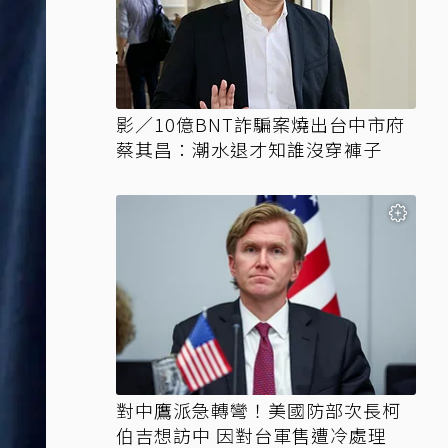
影／10億BNT詐騙案燒出台中市府
蔡其昌：潮水退才知誰沒穿褲子
對中鷹派急轉彎！美國防部次長柯
伯吉想訪中 因對台軍售遭冷處理