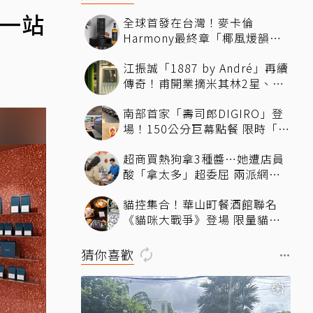
下一站
全球首發在台灣！麥卡倫
Harmony最終章「椰風煖韻」
桃園機場限量登場
江振誠「1887 by André」再續
傳奇！甫開業摘米其林2星、年
度開業大獎
南部首家「壽司郎DIGIRO」登
場！150公分巨幕點餐 限時「生
鮭魚2+1貫60元」省錢攻略快看
超商買熱狗拿3種醬…她遭店員
酸「拿太多」超委屈 兩派網友
掀論戰
貓控集合！華山町餐酒館聯名
《貓咪大戰爭》登場 限量貓罐
頭蛋糕、馬克杯飲品必拍必收
猜你喜歡