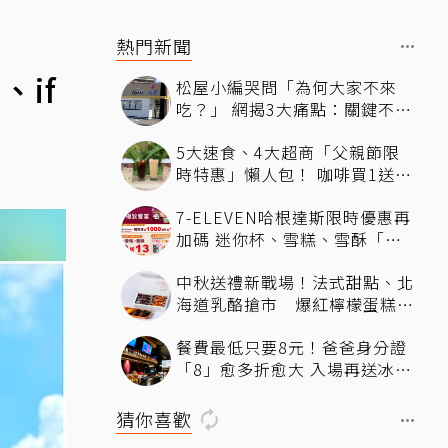
熱門新聞
if
松屋小編哭問「為何大家不來
吃？」 網揭3大痛點：關鍵不只
價格
5大速食、4大超商「父親節限
時特惠」懶人包！ 咖啡買1送
1、比薩半價、霜淇淋只要10元
7-ELEVEN哈根達斯限時優惠再
加碼 迷你杯、雪糕、雪酥「買
10送13」
中秋送禮新戰場！法式甜點、北
海道乳酪搶市 爆紅檸檬蛋糕熱
銷破萬顆
餐費最低只要8元！爸爸身分證
「8」愈多折愈大 入場再送冰涼
生啤酒
猜你喜歡