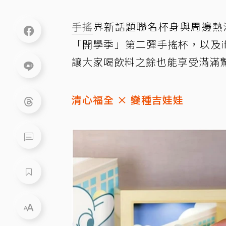
手搖
界新話題聯名杯身與周邊熱
「開學季」第二彈手搖杯，以及if
讓大家喝飲料之餘也能享受滿滿
清心福全 × 變種吉娃娃