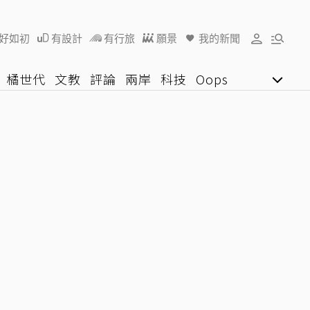
好如初
有設計
有行旅
願景
我的新聞
橘世代
文教
評論
兩岸
科技
Oops
女子漾
陽光行動
影音網
U好學