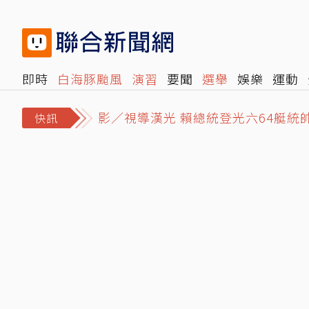
即時
白海豚颱風
演習
要聞
選舉
娛樂
運動
閱讀
旅遊
雜誌
報時光
倡議+
500輯
轉角國
影／視導漢光 賴總統登光六64艇
快訊
「3+11跟800條人命有什麼關係」
白海豚颱風影響北部！蔣萬安今曝放