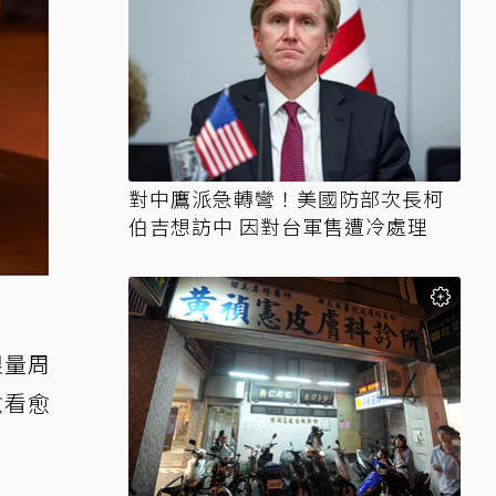
對中鷹派急轉彎！美國防部次長柯
伯吉想訪中 因對台軍售遭冷處理
限量周
愈看愈