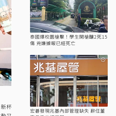
泰國爆校園槍擊！學生開槍釀2死15
傷 兇嫌據報已經死亡
全新杯
宏碁發現兆基內部管理缺失 辭任董
生動又