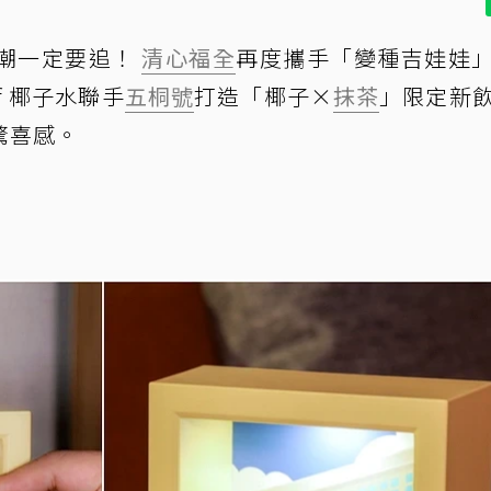
潮一定要追！
清心福全
再度攜手「變種吉娃娃
 椰子水聯手
五桐號
打造「椰子×
抹茶
」限定新
驚喜感。