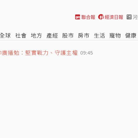
聯合報
經濟日報
河
全球
社會
地方
產經
股市
房市
生活
寵物
健康
際
NBA
時尚
汽車
棒球
HBL
遊戲
專題
網誌
統帥廣播勉：堅實戰力、守護主權
09:45
 徐巧芯列陳時中金句狠酸
颱風假機率
09:39
09:41