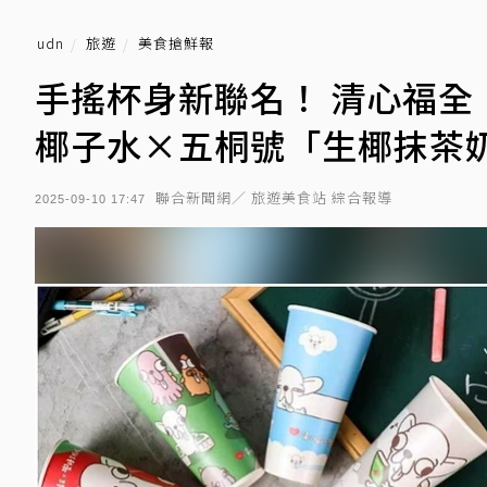
udn
旅遊
美食搶鮮報
手搖杯身新聯名！ 清心福全
椰子水×五桐號「生椰抹茶
聯合新聞網／ 旅遊美食站 綜合報導
2025-09-10 17:47