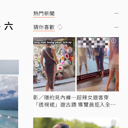
熱門新聞
、六
猜你喜歡
影／隱約見內褲…超辣女遊客穿
「透視裙」遊古蹟 導覽員拒入全網
讚翻