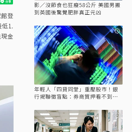
影／沒節食也狂瘦58公斤 美國男搬
到英國後驚覺肥胖真正元凶
覽館登
低1.
送現金
年輕人「四貸同堂」重壓股市！銀
行揭聯徵盲點：券商質押看不到、
時間差達一個月