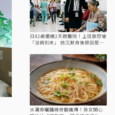
日82歲嬤連2天跑醫院！上班族怒嗆
「沒病別來」 她沉默背後原因惹鼻
酸
水溝旁曬麵線奇觀瘋傳！孫女開心