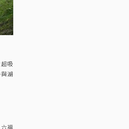
驗超吸
房與湖
、六福