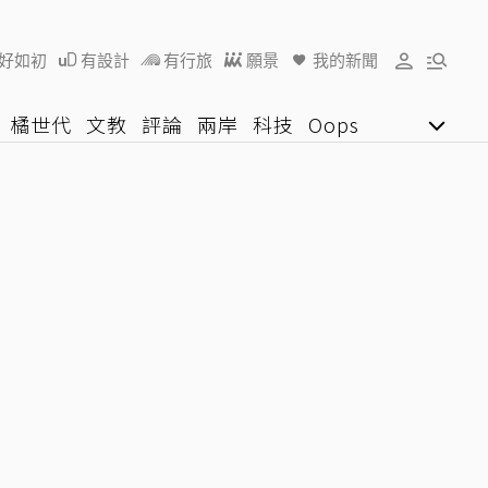
好如初
有設計
有行旅
願景
我的新聞
橘世代
文教
評論
兩岸
科技
Oops
女子漾
陽光行動
影音網
U好學