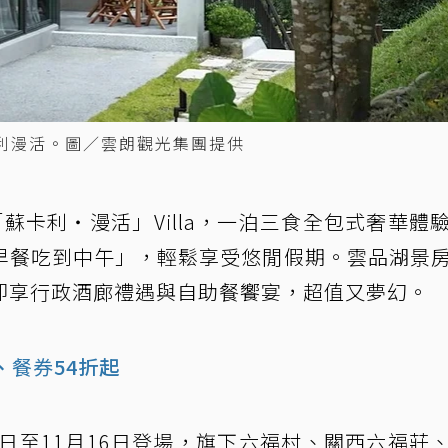
利漫活。圖／雲朗觀光集團提供
蘇卡利‧漫活」Villa，一泊三食全包式奢華體
早餐吃到中午」，輕鬆享受悠閒假期。雲品湖景
即享行政酒廊禮遇與自助餐饗宴，超值又夢幻。
、
餐券
54折起
7日至11月16日登場，旗下六福村、關西六福莊