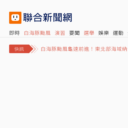
即時
白海豚颱風
演習
要聞
選舉
娛樂
運動
白海豚颱風龜速前進！東北部海域納
閱讀
旅遊
雜誌
報時光
倡議+
500輯
轉角國
魔鬼藏細節裡？宏碁接手僅2天赫見
快訊
獨／姜厚任小24歲女友遭爆「當小