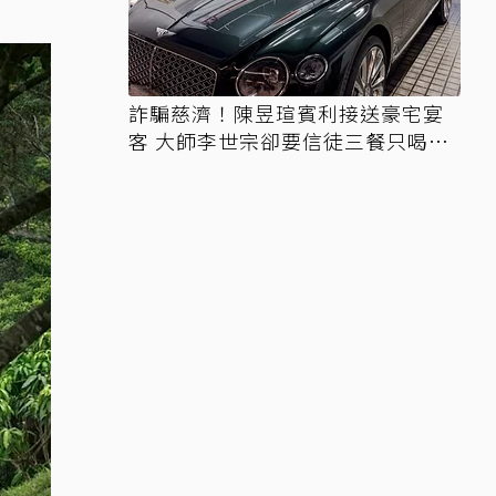
詐騙慈濟！陳昱瑄賓利接送豪宅宴
客 大師李世宗卻要信徒三餐只喝精
油