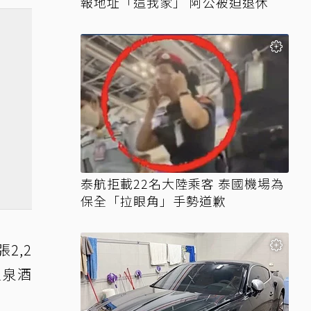
報地址「這我家」 阿公被迫退休
泰航拒載22名大陸乘客 泰國機場為
保全「拉眼角」手勢道歉
2,2
溫泉酒