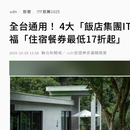
udn
旅遊
ITF旅展2025
全台通用！ 4大「飯店集團I
福「住宿餐券最低17折起」
聯合新聞網／ udn旅遊美食編輯精選
2025-10-28 12:58