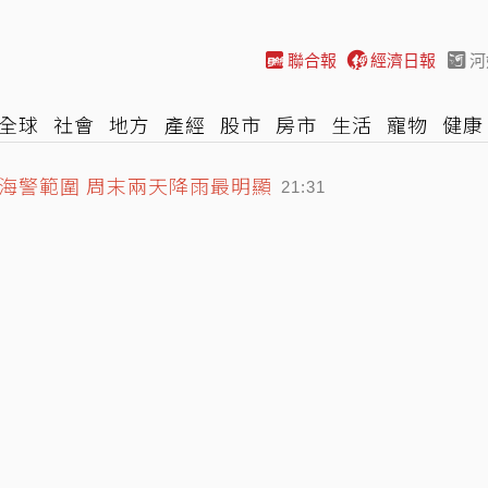
聯合報
經濟日報
河
全球
社會
地方
產經
股市
房市
生活
寵物
健康
海警範圍 周末兩天降雨最明顯
際
NBA
時尚
汽車
棒球
HBL
遊戲
專題
網誌
21:31
兆基缺失 李文詳辭董座撤出經營層
21:10
三還有老公小孩」 女網友怒揭黑歷史
21:39