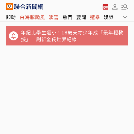
年紀比學生還小！18歲天才少年成「最年輕教
即時
白海豚颱風
演習
熱門
要聞
選舉
娛樂
運動
授」 刷新金氏世界紀錄
首度出面回應！續任3天即參選美校長 清大校
長高為元發信致歉