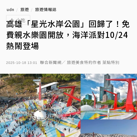
udn
旅遊
旅遊情報誌
小吃
高雄「星光水岸公園」回歸了！免
費親水樂園開放，海洋派對10/24
熱鬧登場
聯合新聞網／ 旅遊美食特約作者 萊點特別
2025-10-18 13:01