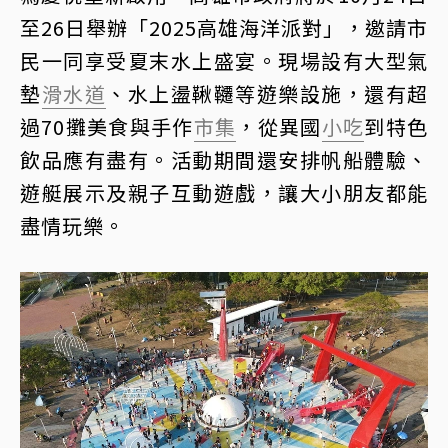
至26日舉辦「2025高雄海洋派對」，邀請市
民一同享受夏末水上盛宴。現場設有大型氣
墊
滑水道
、水上盪鞦韆等遊樂設施，還有超
過70攤美食與手作
市集
，從異國
小吃
到特色
飲品應有盡有。活動期間還安排帆船體驗、
遊艇展示及親子互動遊戲，讓大小朋友都能
盡情玩樂。