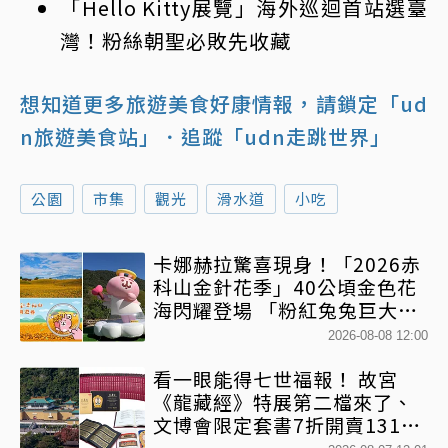
「Hello Kitty展覽」海外巡迴首站選臺
灣！粉絲朝聖必敗先收藏
想知道更多旅遊美食好康情報，請鎖定「ud
n旅遊美食站」
．追蹤「udn走跳世界」
公園
市集
觀光
滑水道
小吃
卡娜赫拉驚喜現身！「2026赤
科山金針花季」40公頃金色花
海閃耀登場 「粉紅兔兔巨大氣
球+超狂500樂遊券」快追
2026-08-08 12:00
看一眼能得七世福報！ 故宮
《龍藏經》特展第二檔來了、
文博會限定套書7折開賣131萬
網驚：貧窮限制想像