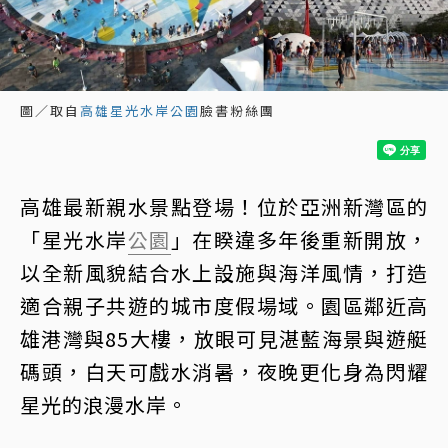
圖／取自
高雄星光水岸公園
臉書粉絲團
高雄最新親水景點登場！位於亞洲新灣區的
「星光水岸
公園
」在睽違多年後重新開放，
以全新風貌結合水上設施與海洋風情，打造
適合親子共遊的城市度假場域。園區鄰近高
雄港灣與85大樓，放眼可見湛藍海景與遊艇
碼頭，白天可戲水消暑，夜晚更化身為閃耀
星光的浪漫水岸。