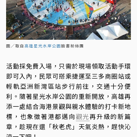
圖／取自
高雄星光水岸公園
臉書粉絲團
活動採免費入場，只需於現場領取活動手環
即可入內，民眾可搭乘捷運至三多商圈站或
輕軌亞洲新灣區站步行前往，交通十分便
利。隨著星光水岸公園的重新開放，高雄再
添一處結合海港景觀與親水體驗的打卡新地
標，也象徵著港都邁向
觀光
再升級的新篇
章，趁現在還「秋老虎」天氣炎熱，趕快沁
涼一下吧！