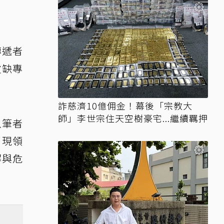
傳遞者
欠缺專
詐慈濟10億佣金！幕後「宗教大
師」李世宗住天空樹豪宅...繼續羈押
以筆者
出現領
解與危