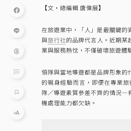
【文・總編輯 唐偉展】
在旅遊業中，「人」是最關鍵的
與
旅行社
的品牌代言人。近期某
業與服務熱忱，不僅破壞旅遊體
領隊與當地導遊都是品牌形象的
的親身經驗而言，即便在專業旅行
隊∕導遊素質參差不齊的情況—
機處理能力都欠缺。