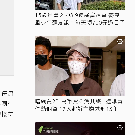
15歲經營之神3.9億暴富落幕 麥克
風少年蘇友謙：每天領700元過日子
接待流
暗網買2千萬筆資料淪共諜...還曝黃
察團往
仁勳個資 12人起訴主嫌求刑13年
的接待