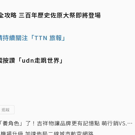
全攻略 三百年歷史佐原大祭即將登場
持續關注「TTN 旅報」
蹤按讚「udn走跳世界」
追蹤
養角色」了！吉祥物讓品牌更有記憶點 萌行銷VS.品
直客、社群與服務新動能
域機場升級 加速佈局二線城市航空網路