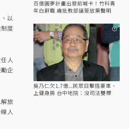
百億圓夢計畫出發前喊卡！竹科青
年白辭職 痛批教部逼簽放棄聲明
」、以
從制度
適任人
鼓勵企
。
吳乃仁欠1.7億...民眾目擊搭豪車、
上健身房 台中地院：沒司法雙標
化解旅
一線人