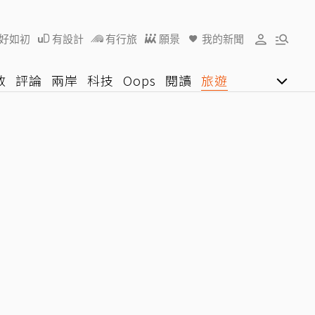
好如初
有設計
有行旅
願景
我的新聞
教
評論
兩岸
科技
Oops
閱讀
旅遊
行動
影音網
U好學