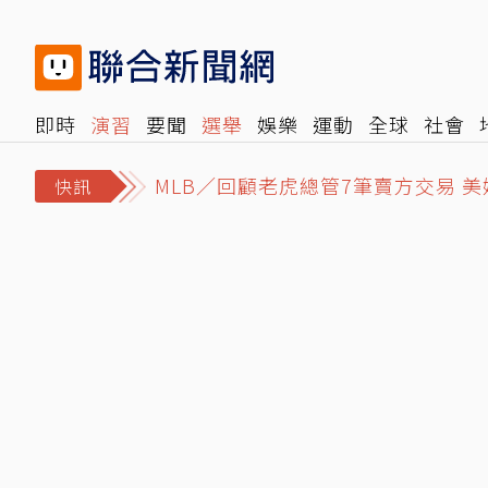
即時
演習
要聞
選舉
娛樂
運動
全球
社會
MLB／回顧老虎總管7筆賣方交易 
雜誌
報時光
倡議+
500輯
轉角國際
NBA
時
中部地區國中新生暑輔失控！「折斷
快訊
看不見的槓桿？四貸同堂逼出30年