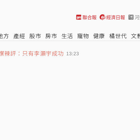
聯合報
經濟日報
河
地方
產經
股市
房市
生活
寵物
健康
橘世代
文
美媒辣評：只有李灝宇成功
尚
汽車
棒球
HBL
遊戲
專題
網誌
女子漾
陽光
13:23
掃把刺眼」女老師受重傷恐失明
12:52
來最大金融監理改革
13:33