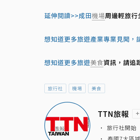
延伸閱讀>>成田
機場
周邊輕旅行
想知道更多旅遊產業專業見聞，請
想知道更多旅遊
美食
資訊，請追
旅行社
機場
美食
TTN旅報
旅行社開始「
牌IP 賦能
泰國7大區