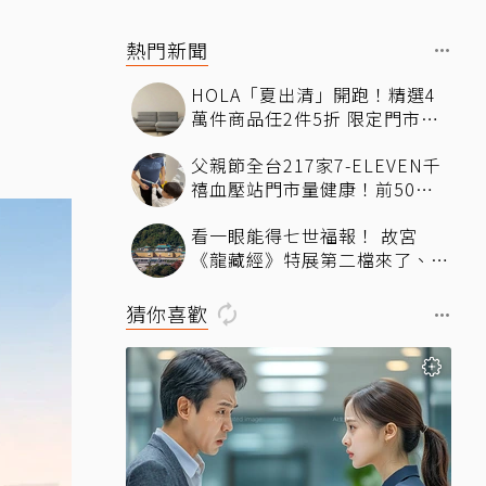
熱門新聞
HOLA「夏出清」開跑！精選4
萬件商品任2件5折 限定門市絕
版品5折起
父親節全台217家7-ELEVEN千
禧血壓站門市量健康！前50名
送香蕉、豆漿
看一眼能得七世福報！ 故宮
《龍藏經》特展第二檔來了、文
博會限定套書7折開賣131萬 網
驚：貧窮限制想像
猜你喜歡