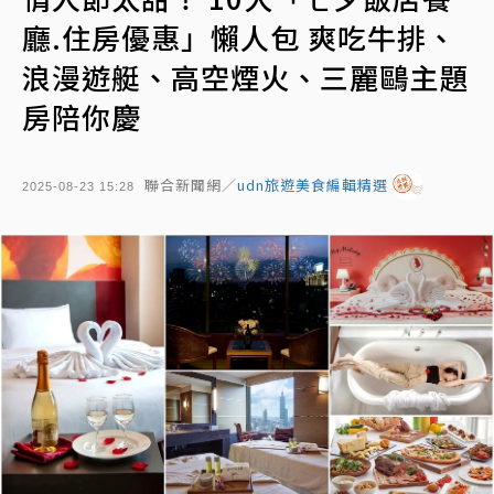
廳.住房優惠」懶人包 爽吃牛排、
浪漫遊艇、高空煙火、三麗鷗主題
房陪你慶
聯合新聞網／
udn旅遊美食編輯精選
2025-08-23 15:28