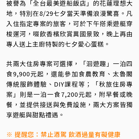
被譽為「全台最美遊船飯店」的花蓮理想大
地，特別在8/29七夕當天準備浪漫驚喜。凡
入住指定專案的旅客，可於下午搭乘遊艇穿
梭運河，啜飲香檳欣賞異國景致，晚上再由
專人送上主廚特製的七夕愛心蛋糕。
共兩大住房專案可選擇，「洄遊趣」一泊四
食9,900元起，還能參加食農教育、太魯閣
傳統服飾體驗、DIY課程等；「秋旅住房專
案」則是一泊一食7,200元起，附早餐或晚
餐，並提供接送與免費設施，兩大方案皆獨
享遊艇與甜點禮遇。
※ 提醒您：禁止酒駕 飲酒過量有礙健康