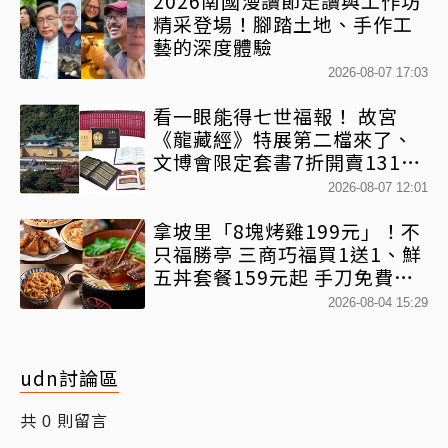
2026南國漫讀節走讀與工作坊
精采登場！腳踏土地、手作工
藝的深度體驗
2026-08-07 17:03
看一眼能得七世福報！ 故宮
《龍藏經》特展第二檔來了、
文博會限定套書7折開賣131萬
網驚：貧窮限制想像
2026-08-07 12:01
拿坡里「8塊烤雞199元」！不
只福勝亭 三商巧福買1送1、鮮
五丼套餐159元起 手刀免費領
優惠
2026-08-04 15:29
udn討論區
共
則留言
0