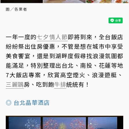
圖／各業者
一年一度的
七夕
情人節
即將到來，全台飯店
紛紛祭出住房優惠，不管是想在城市中享受
美食饗宴，還是到湖畔度假尋找浪漫氛圍都
能滿足，特別整理出台北、南投、花蓮等地
7大飯店專案，欣賞高空煙火、浪漫遊艇、
三麗鷗
房、吃到飽
牛排
統統有！
◎
台北晶華酒店