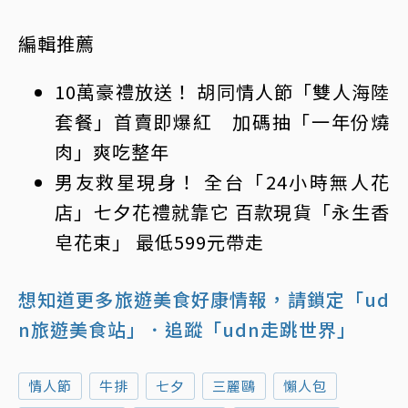
編輯推薦
10萬豪禮放送！ 胡同情人節「雙人海陸
套餐」首賣即爆紅 加碼抽「一年份燒
肉」爽吃整年
男友救星現身！ 全台「24小時無人花
店」七夕花禮就靠它 百款現貨「永生香
皂花束」 最低599元帶走
想知道更多旅遊美食好康情報，請鎖定「ud
n旅遊美食站」
．追蹤「udn走跳世界」
情人節
牛排
七夕
三麗鷗
懶人包