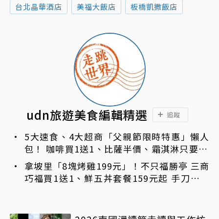
台北晶華酒店
美福大飯店
板橋凱撒飯店
udn旅遊美食編輯精選
追蹤
5大速食、4大超商「父親節限時特惠」懶人
包！ 咖啡買1送1、比薩半價、霜淇淋只要10
元
拿坡里「8塊烤雞199元」！不只福勝亭 三商
巧福買1送1、鮮五丼套餐159元起 手刀免費
領優惠