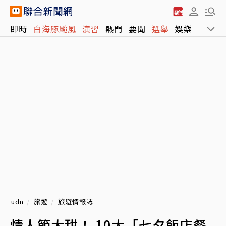
即時
白海豚颱風
演習
熱門
要聞
選舉
娛樂
運動
udn
旅遊
旅遊情報誌
情人節太甜！ 10大「七夕飯店餐