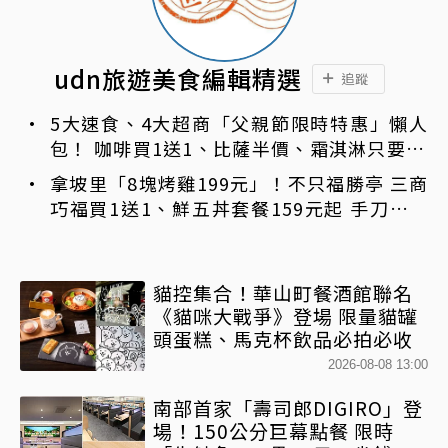
udn旅遊美食編輯精選
追蹤
5大速食、4大超商「父親節限時特惠」懶人
包！ 咖啡買1送1、比薩半價、霜淇淋只要10
元
拿坡里「8塊烤雞199元」！不只福勝亭 三商
巧福買1送1、鮮五丼套餐159元起 手刀免費
領優惠
貓控集合！華山町餐酒館聯名
《貓咪大戰爭》登場 限量貓罐
頭蛋糕、馬克杯飲品必拍必收
2026-08-08 13:00
南部首家「壽司郎DIGIRO」登
場！150公分巨幕點餐 限時