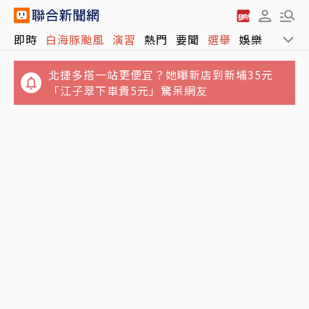
即時
白海豚颱風
演習
熱門
要聞
選舉
娛樂
運動
北捷多搭一站更便宜？她曝新店到新埔35元
「江子翠下車貴5元」驚呆網友
「白海豚」首傳災情 北市刮起9級陣風 1鷹
高雄國小男童比中指霸凌男老師「娘娘腔、像
架、1圍籬倒塌1人受傷
女人」判賠2萬