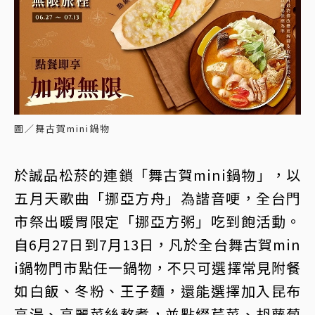
圖／舞古賀mini鍋物
於誠品松菸的連鎖「舞古賀mini鍋物」，以
五月天歌曲「挪亞方舟」為諧音哽，全台門
市祭出暖胃限定「挪亞方粥」吃到飽活動。
自6月27日到7月13日，凡於全台舞古賀min
i鍋物門市點任一鍋物，不只可選擇常見附餐
如白飯、冬粉、王子麵，還能選擇加入昆布
高湯、高麗菜絲熬煮，並點綴芹菜、胡蘿蔔