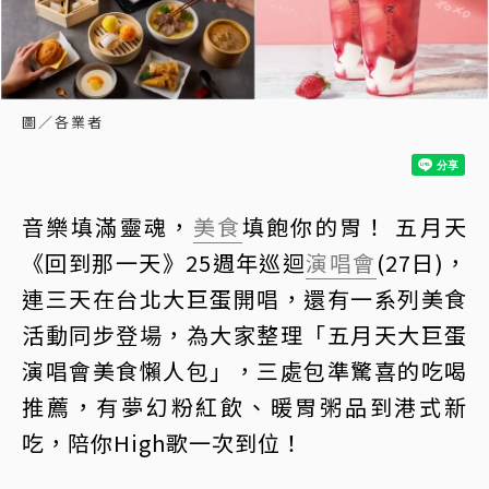
圖／各業者
音樂填滿靈魂，
美食
填飽你的胃！ 五月天
《回到那一天》25週年巡迴
演唱會
(27日)，
連三天在台北大巨蛋開唱，還有一系列美食
活動同步登場，為大家整理「五月天大巨蛋
演唱會美食懶人包」，三處包準驚喜的吃喝
推薦，有夢幻粉紅飲、暖胃粥品到港式新
吃，陪你High歌一次到位！