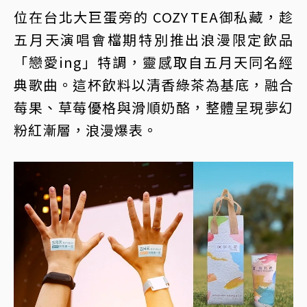
位在台北大巨蛋旁的 COZY TEA御私藏，趁
五月天演唱會檔期特別推出浪漫限定飲品
「戀愛ing」特調，靈感取自五月天同名經
典歌曲。這杯飲料以清香綠茶為基底，融合
莓果、草莓優格與滑順奶酪，整體呈現夢幻
粉紅漸層，浪漫爆表。