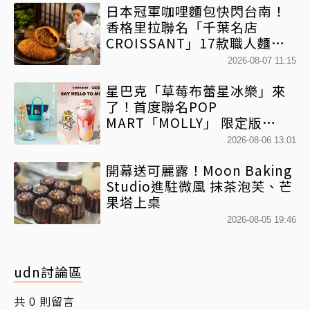
日本冠軍咖哩麵包快閃台南！
香格里拉聯名「千葉名店
CROISSANT」17款職人麵包
限時開賣
2026-08-07 11:15
星巴克「草莓布蕾星冰樂」來
了！首度聯名POP
MART「MOLLY」 限定版
「MOLLYｘBearista小熊杯」
2026-08-06 13:01
必收藏
開幕送可麗露！Moon Baking
Studio進駐微風 抹茶泡芙、芒
果塔上桌
2026-08-05 19:46
udn討論區
共
則留言
0