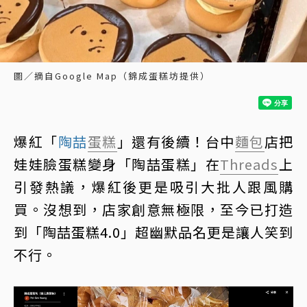
圖／摘自Google Map（錦成蛋糕坊提供）
爆紅「
陶喆
蛋糕
」還有後續！台中
麵包
店把
娃娃臉蛋糕變身「陶喆蛋糕」在
Threads
上
引發熱議，爆紅後更是吸引大批人跟風購
買。沒想到，店家創意無極限，至今已打造
到「陶喆蛋糕4.0」超幽默品名更是讓人笑到
不行。