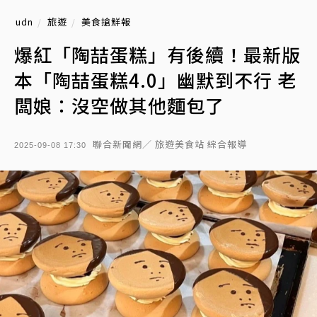
udn
旅遊
美食搶鮮報
爆紅「陶喆蛋糕」有後續！最新版
本「陶喆蛋糕4.0」幽默到不行 老
闆娘：沒空做其他麵包了
聯合新聞網／ 旅遊美食站 綜合報導
2025-09-08 17:30