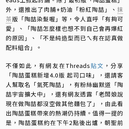
外，還推出了肉脯+奶油「粉紅陶喆」、
抹
茶
版「陶喆染髮喔」等，令人直呼「有夠可
愛」、「陶喆怎麼樣也想不到自己會再爆紅
的原因」、「不是純造型而已ㄟ有在認真做
配料組合」。
不僅如此，有網友在Threads
貼文
，分享
「陶喆蛋糕新增4.0版 起司口味」，還請客
人幫取名「氣死陶喆」，有粉絲幽默道「陶
喆宇宙擴大中」，還有網友透露「老闆娘說
現在做陶喆都沒空做其他麵包了」，由此看
出陶喆蛋糕帶來的熱潮仍持續。值得一提的
是，陶喆蛋糕約在下午2點後出爐，朝聖前