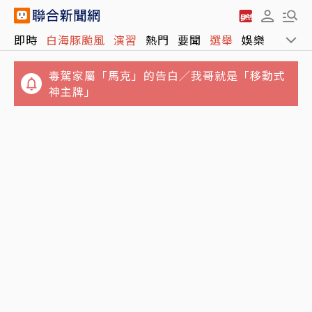
即時
白海豚颱風
演習
熱門
要聞
選舉
娛樂
運動
毒駕家屬「馬克」的告白／我哥就是「移動式
神主牌」
父神隱母離家…澎湖兄姐照顧弟妹共13人擠4
結婚基金全賠光！準新娘借錢拚翻本輸慘 崩潰
坪陋室 衛福部說話了
想悔婚：放男友自由