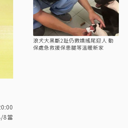
浪犬大黑斷2趾仍撒嬌搖尾迎人 動
保處急救援保患腿等溫暖新家
:00
/8當