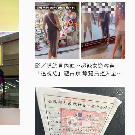
影／隱約見內褲…超辣女遊客穿
「透視裙」遊古蹟 導覽員拒入全網
讚翻