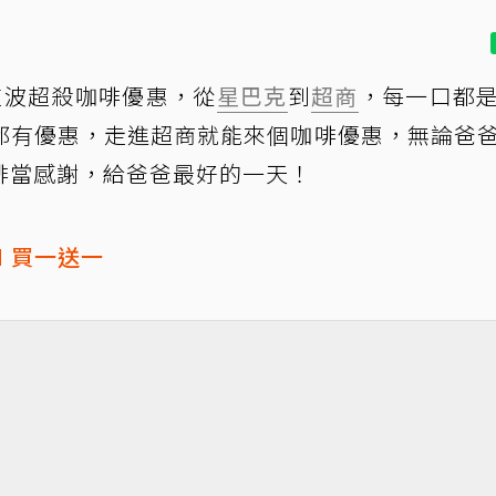
年這波超殺咖啡優惠，從
星巴克
到
超商
，每一口都
都有優惠，走進超商就能來個咖啡優惠，無論爸
啡當感謝，給爸爸最好的一天！
ad 買一送一