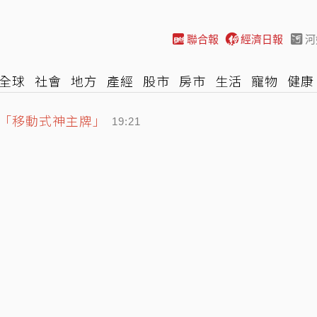
聯合報
經濟日報
河
全球
社會
地方
產經
股市
房市
生活
寵物
健康
「移動式神主牌」
際
NBA
時尚
汽車
棒球
HBL
遊戲
專題
網誌
19:21
輸慘 崩潰想悔婚：放男友自由
19:02
3人擠4坪陋室 衛福部說話了
19:37