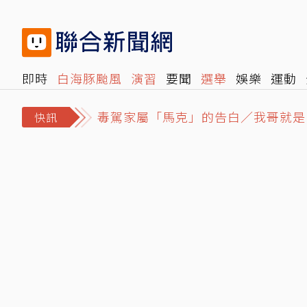
即時
白海豚颱風
演習
要聞
選舉
娛樂
運動
毒駕家屬「馬克」的告白／我哥就是
閱讀
旅遊
雜誌
報時光
倡議+
500輯
轉角國
結婚基金全賠光！準新娘借錢拚翻本
快訊
父神隱母離家…澎湖兄姐照顧弟妹共1