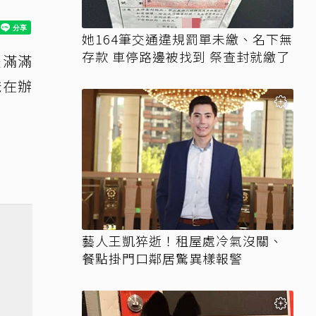
她164筆交通違規罰單未繳、名下無
存款 車停路邊被找到 祭查封就繳了
是滿滿
爸在辦
藝人王凱猝逝！租屋處冷氣沒關、
餐點掛門口鄰居驚異樣報警