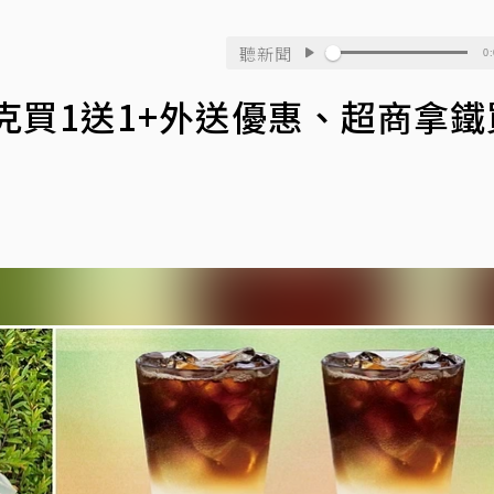
聽新聞
0:
克買1送1+外送優惠、超商拿鐵