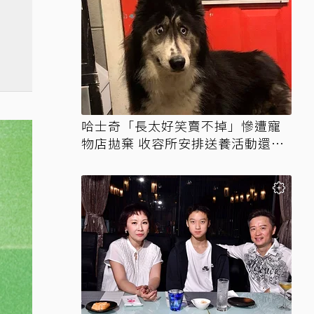
哈士奇「長太好笑賣不掉」慘遭寵
物店拋棄 收容所安排送養活動還是
沒人要