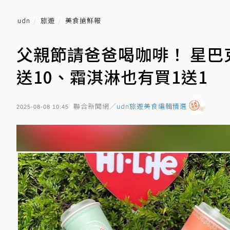
udn
旅遊
美食搶鮮報
父親節請爸爸喝咖啡！ 星巴
送10、霜淇淋也有買1送1
聯合新聞網／
udn旅遊美食編輯精選
2025-08-08 10:45