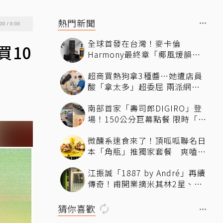
熱門新聞
00
/
0:00
全球首發在台灣！麥卡倫
買10
Harmony最終章「椰風煖韻」
桃園機場限量登場
超商買熱狗拿3種醬…她遭店員
酸「拿太多」超委屈 兩派網友
掀論戰
南部首家「壽司郎DIGIRO」登
場！150公分巨幕點餐 限時「生
鮭魚2+1貫60元」省錢攻略快看
微醺系速食來了！頂呱呱聯名日
本「角瓶」推獨家套餐 爽嗑
「青花椒鹹酥雞」還送限定好禮
江振誠「1887 by André」再續
傳奇！甫開業摘米其林2星、年
度開業大獎
猜你喜歡