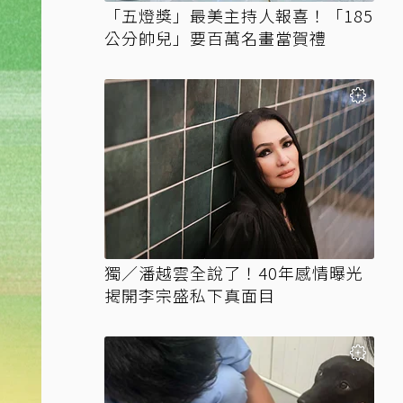
「五燈獎」最美主持人報喜！「185
公分帥兒」要百萬名畫當賀禮
獨／潘越雲全說了！40年感情曝光
揭開李宗盛私下真面目