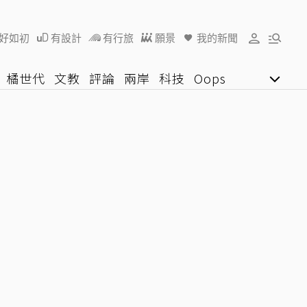
好如初
有設計
有行旅
願景
我的新聞
橘世代
文教
評論
兩岸
科技
Oops
女子漾
陽光行動
影音網
U好學