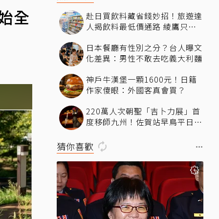
開始全
赴日買飲料藏省錢妙招！旅遊達
人揭飲料最低價通路 綾鷹只要
15元
日本餐廳有性別之分？台人曝文
化差異：男性不敢去吃義大利麵
神戶牛漢堡一顆1600元！日籍
作家傻眼：外國客真會買？
220萬人次朝聖「吉卜力展」首
度移師九州！佐賀站早鳥平日套
票8／10搶先開賣
猜你喜歡