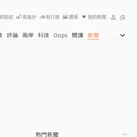
好如初
有設計
有行旅
願景
我的新聞
教
評論
兩岸
科技
Oops
閱讀
旅遊
行動
影音網
U好學
熱門新聞