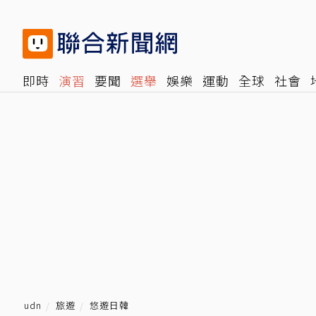
即時
演習
要聞
選舉
娛樂
運動
全球
社會
雜誌
報時光
倡議+
500輯
轉角國際
NBA
時
udn
旅遊
悠遊日韓