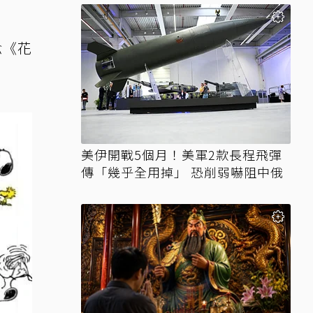
念《花
美伊開戰5個月！美軍2款長程飛彈
傳「幾乎全用掉」 恐削弱嚇阻中俄