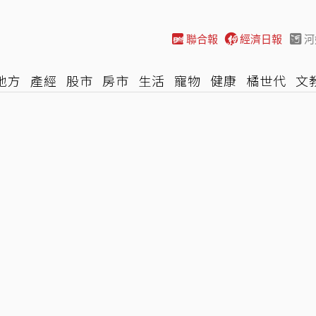
聯合報
經濟日報
河
地方
產經
股市
房市
生活
寵物
健康
橘世代
文
尚
汽車
棒球
HBL
遊戲
專題
網誌
女子漾
陽光