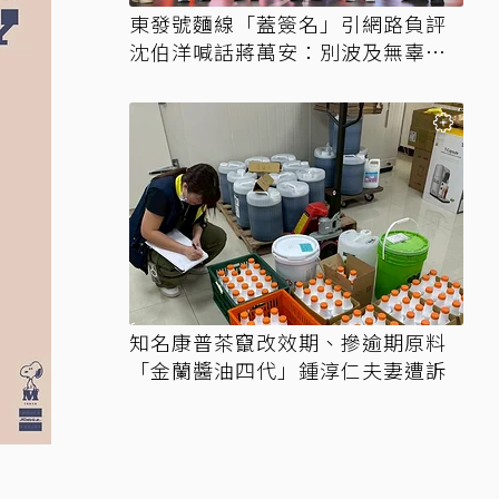
東發號麵線「蓋簽名」引網路負評
沈伯洋喊話蔣萬安：別波及無辜店
家
知名康普茶竄改效期、摻逾期原料
「金蘭醬油四代」鍾淳仁夫妻遭訴