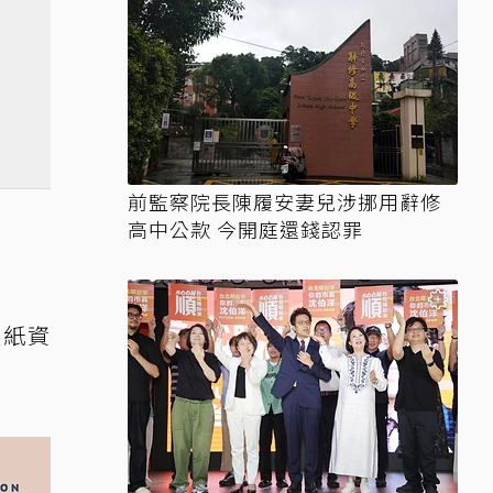
前監察院長陳履安妻兒涉挪用辭修
高中公款 今開庭還錢認罪
報紙資