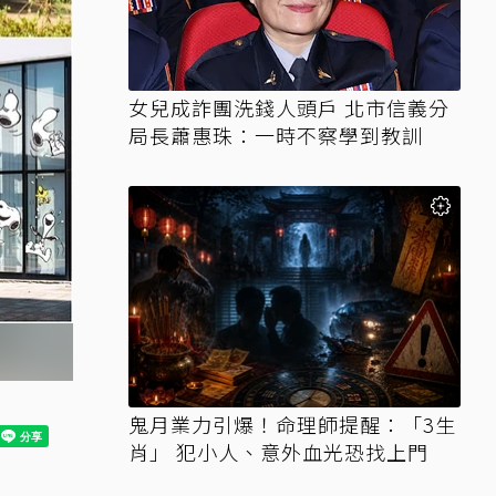
女兒成詐團洗錢人頭戶 北市信義分
局長蕭惠珠：一時不察學到教訓
鬼月業力引爆！命理師提醒：「3生
肖」 犯小人、意外血光恐找上門