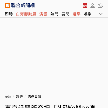
即時
白海豚颱風
演習
熱門
要聞
選舉
娛樂
運動
udn
旅遊
悠遊日韓
東京話題新商場「NEWoMan高