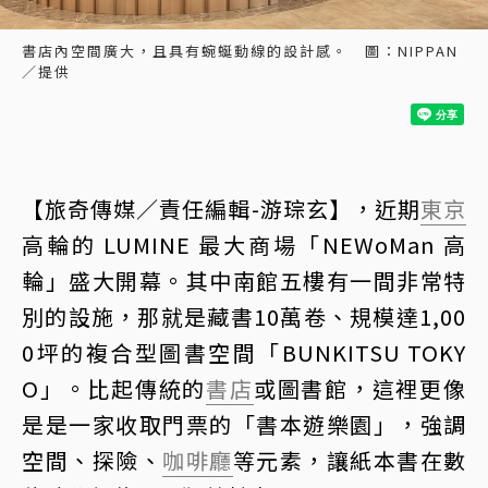
書店內空間廣大，且具有蜿蜒動線的設計感。 圖：NIPPAN
／提供
【旅奇傳媒／責任編輯-游琮玄】，近期
東京
高輪的 LUMINE 最大商場「NEWoMan 高
輪」盛大開幕。其中南館五樓有一間非常特
別的設施，那就是藏書10萬卷、規模達1,00
0坪的複合型圖書空間「BUNKITSU TOKY
O」。比起傳統的
書店
或圖書館，這裡更像
是是一家收取門票的「書本遊樂園」，強調
空間、探險、
咖啡廳
等元素，讓紙本書在數