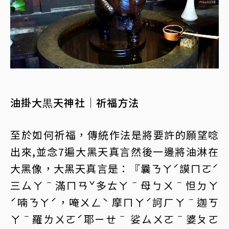
油掛大黒天神社｜祈福方法
至於如何祈福，傳統作法是將要許的願望唸
出來,並念7遍大黑天真言然後一邊將油淋在
大黑像，大黑天真言是：『曩ㄋㄚˊ謨ㄇㄛˊ
三ㄙㄚˉ滿ㄇㄢˇ多ㄊㄚˉ母ㄅㄨˉ怛ㄉㄚ
ˊ喃ㄋㄚˊ，唵ㄨㄥˋ 摩ㄇㄚˊ訶ㄏㄚˉ迦ㄎ
ㄚˉ羅ㄌㄨㄛˊ耶ㄧㄝˉ 娑ㄙㄨㄛˉ婆ㄆㄛ