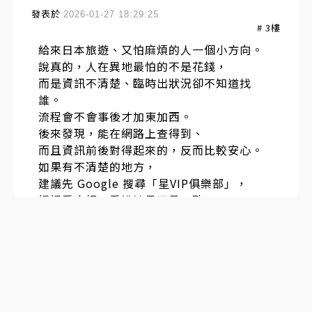
發表於
2026-01-27 18:29:25
#
3
樓
給來日本旅遊、又怕麻煩的人一個小方向。
說真的，人在異地最怕的不是花錢，
而是資訊不清楚、臨時出狀況卻不知道找
誰。
流程會不會事後才加東加西。
後來發現，能在網路上查得到、
而且資訊前後對得起來的，反而比較安心。
如果有不清楚的地方，
建議先 Google 搜尋「星VIP俱樂部」，
慢慢看介紹、看說法是不是一致，
多比較幾次，再決定也不遲。
發表於
2025-12-31 20:21:56
#
2
樓
上次準備大阪自由行時，在討論區看到有人