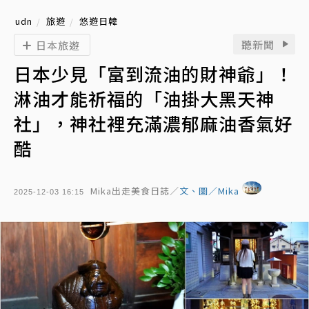
udn
旅遊
悠遊日韓
聽新聞
日本旅遊
日本少見「富到流油的財神爺」！
淋油才能祈福的「油掛大黑天神
社」，神社裡充滿濃郁麻油香氣好
酷
Mika出走美食日誌／
文、圖／Mika
2025-12-03 16:15