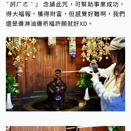
ˊ訶ㄏㄜˉ』 念誦此咒，可幫助事業成功，
得大福報，獲得財富，但感覺好難啊，我們
還是邊淋油邊祈福許願就好XD。