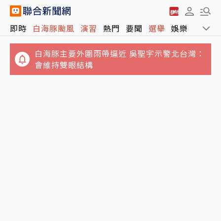
白海豚主要外圍雨帶逼近 吳聖宇示警北台灣：
即時
白海豚颱風
演習
熱門
要聞
選舉
娛樂
運動
會維持雙眼結構
從來不肯靠近主人…孤僻老貓「第一次主動走
近床邊」 原因暖哭網友
BLACKPINK出道10週年惹眾怒！Jisoo公開道
歉：讓你們失望了