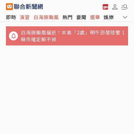
白海豚颱風海警發布 北部海面列入首波警戒區
即時
演習
白海豚颱風
熱門
要聞
選舉
娛樂
運動
白海豚颱風逼近！本島「2處」明午恐發陸警 1
縣市確定躲不掉
南港LaLaport施工架倒塌！中庭一片狼藉畫面
曝光 1女頭部受傷送醫