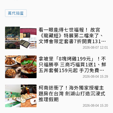
萬代扭蛋
看一眼能得七世福報！ 故宮
《龍藏經》特展第二檔來了、
文博會限定套書7折開賣131萬
網驚：貧窮限制想像
2026-08-07 12:01
拿坡里「8塊烤雞199元」！不
只福勝亭 三商巧福買1送1、鮮
五丼套餐159元起 手刀免費領
優惠
2026-08-04 15:29
柯南迷衝了！海外獨家授權主
題房在台灣 劍湖山打造沉浸式
推理假期
2026-08-04 15:20