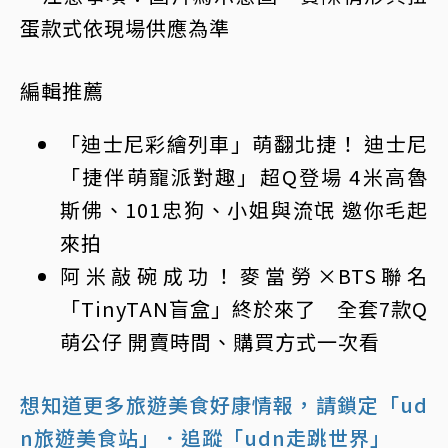
蛋款式依現場供應為準
編輯推薦
「迪士尼彩繪列車」萌翻北捷！ 迪士尼
「捷伴萌寵派對趣」超Q登場 4米高魯
斯佛、101忠狗、小姐與流氓 邀你毛起
來拍
阿米敲碗成功！麥當勞×BTS聯名
「TinyTAN盲盒」終於來了 全套7款Q
萌公仔 開賣時間、購買方式一次看
想知道更多旅遊美食好康情報，請鎖定「ud
n旅遊美食站」
．追蹤「udn走跳世界」