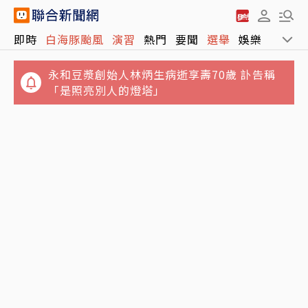
即時
白海豚颱風
演習
熱門
要聞
選舉
娛樂
運動
永和豆漿創始人林炳生病逝享壽70歲 訃告稱
「是照亮別人的燈塔」
林志玲父親節曬帥兒照！墨鏡特效遮不住 完美
白海豚颱風來襲 連江縣明日停班停課
基因神複製帥出新高度