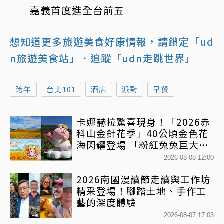
嘉義首度進全台前五
想知道更多旅遊美食好康情報，請鎖定「ud
n旅遊美食站」
．追蹤「udn走跳世界」
跨年
台北101
酒店
派對
早餐
卡娜赫拉驚喜現身！「2026赤
科山金針花季」40公頃金色花
海閃耀登場 「粉紅兔兔巨大氣
球+超狂500樂遊券」快追
2026-08-08 12:00
2026南國漫讀節走讀與工作坊
精采登場！腳踏土地、手作工
藝的深度體驗
2026-08-07 17:03