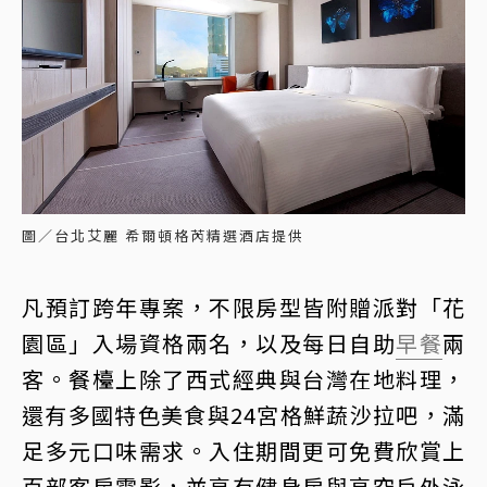
圖／台北艾麗 希爾頓格芮精選酒店提供
凡預訂跨年專案，不限房型皆附贈派對「花
園區」入場資格兩名，以及每日自助
早餐
兩
客。餐檯上除了西式經典與台灣在地料理，
還有多國特色美食與24宮格鮮蔬沙拉吧，滿
足多元口味需求。入住期間更可免費欣賞上
百部客房電影，並享有健身房與高空戶外泳