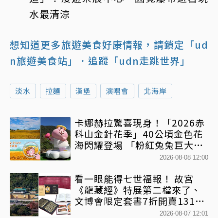
水最清涼
想知道更多旅遊美食好康情報，請鎖定「ud
n旅遊美食站」
．追蹤「udn走跳世界」
淡水
拉麵
漢堡
演唱會
北海岸
卡娜赫拉驚喜現身！「2026赤
科山金針花季」40公頃金色花
海閃耀登場 「粉紅兔兔巨大氣
球+超狂500樂遊券」快追
2026-08-08 12:00
看一眼能得七世福報！ 故宮
《龍藏經》特展第二檔來了、
文博會限定套書7折開賣131萬
網驚：貧窮限制想像
2026-08-07 12:01