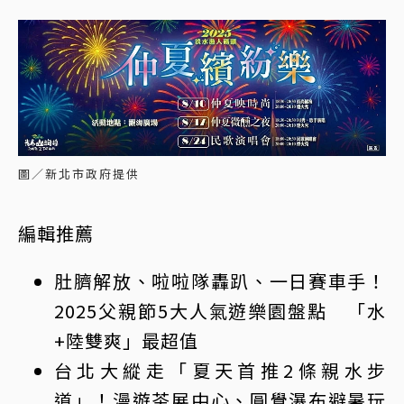
圖／新北市政府提供
編輯推薦
肚臍解放、啦啦隊轟趴、一日賽車手！
2025父親節5大人氣遊樂園盤點 「水
+陸雙爽」最超值
台北大縱走「夏天首推2條親水步
道」！漫遊茶展中心、圓覺瀑布避暑玩