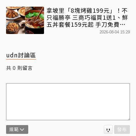
拿坡里「8塊烤雞199元」！不
只福勝亭 三商巧福買1送1、鮮
五丼套餐159元起 手刀免費領
優惠
2026-08-04 15:29
udn討論區
共
則留言
0
規範
發布