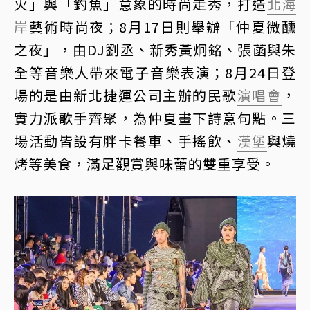
火」與「釣魚」意象的時尚走秀，打造
北海
岸
藝術時尚夜；8月17日則舉辦「仲夏微醺
之夜」，由DJ劉丞、新秀黃炯銘、張菡與朱
全等音樂人帶來電子音樂表演；8月24日登
場的是由新北捷運公司主辦的民歌
演唱會
，
實力派歌手齊聚，為仲夏畫下詩意句點。三
場活動皆設有胖卡餐車、手搖飲、
漢堡
與燒
烤等美食，滿足觀賞與味蕾的雙重享受。