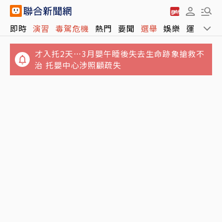
即時
演習
毒駕危機
熱門
要聞
選舉
娛樂
運動
全
才入托2天…3月嬰午睡後失去生命跡象搶救不
治 托嬰中心涉照顧疏失
方志友、楊銘威結束12年婚！親發聲：無法再
Sony、台積電傳擬砸1兆日圓 合資在熊本量產
做情人但永遠是家人
新一代影像感測器