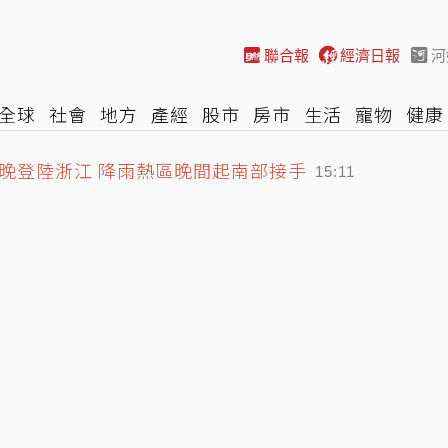
聯合報
經濟日報
河
全球
社會
地方
產經
股市
房市
生活
寵物
健康
晚登陸浙江 降雨熱區晚間起南部接手
際
NBA
時尚
汽車
棒球
HBL
遊戲
專題
網誌
15:11
洋致歉盼精進、藍議員8字狠酸
14:52
 日媒感嘆：好事多磨
15:30