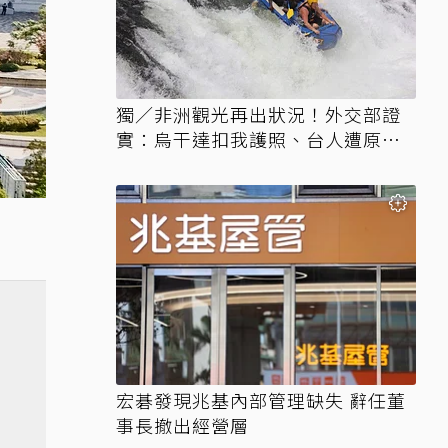
獨／非洲觀光再出狀況！外交部證
實：烏干達扣我護照、台人遭原機
遣返
宏碁發現兆基內部管理缺失 辭任董
事長撤出經營層