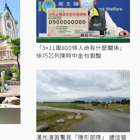
「3+11跟800條人命有什麼關係」
徐巧芯列陳時中金句狠酸
漢光演習驚見「隱形部隊」 通信裝