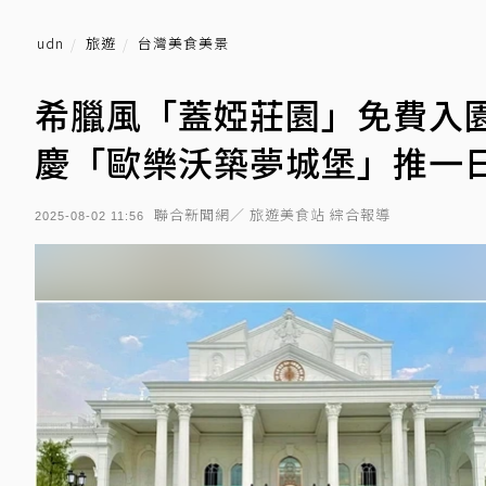
udn
旅遊
台灣美食美景
希臘風「蓋婭莊園」免費入園
慶「歐樂沃築夢城堡」推一
聯合新聞網／ 旅遊美食站 綜合報導
2025-08-02 11:56