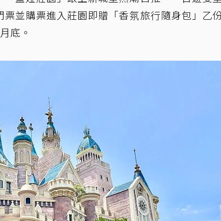
門票並購票進入莊園即贈「香氛旅行隨身包」乙
9月底。