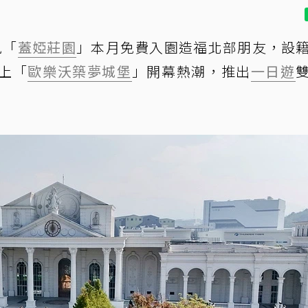
風「
蓋婭莊園
」本月免費入園造福北部朋友，設
上「
歐樂沃築夢城堡
」開幕熱潮，推出
一日遊
！