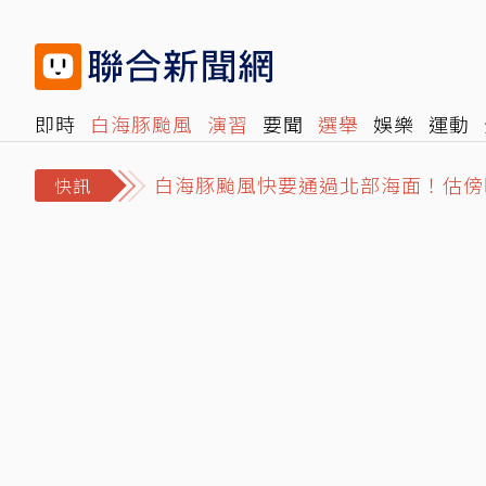
即時
白海豚颱風
演習
要聞
選舉
娛樂
運動
白海豚颱風快要通過北部海面！估傍
閱讀
旅遊
雜誌
報時光
倡議+
500輯
轉角國
大安區市場拜票遭民眾嗆擋路 沈伯
快訊
日職／林安可左膝疼痛西武抹消登錄