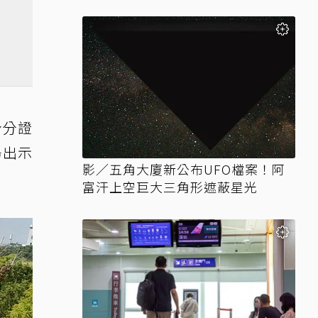
身分證
場出示
影／五角大廈新公布UFO檔案！阿
富汗上空巨大三角形遮蔽星光