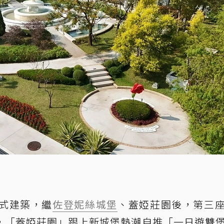
式建築，繼
佐登妮絲城堡
、蓋婭莊園後，第三
，「蓋婭莊園」跟上新城堡熱潮自推「一日遊雙