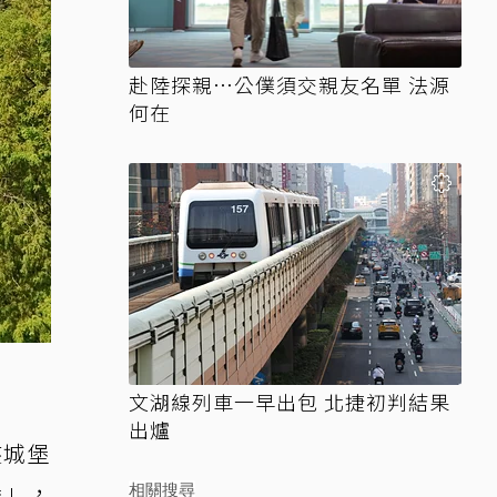
赴陸探親…公僕須交親友名單 法源
何在
文湖線列車一早出包 北捷初判結果
出爐
座城堡
堡」，