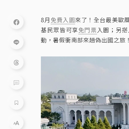
8月
免費入園
來了！全台最美歐
基民眾皆可享
免門票
入園；另搭
動，暑假衝南部來趟偽出國之旅