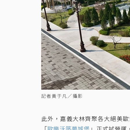
記者黃于凡／攝影
此外，嘉義大林齊聚各大絕美歐
「
歐樂沃築夢城堡
」正式試營運