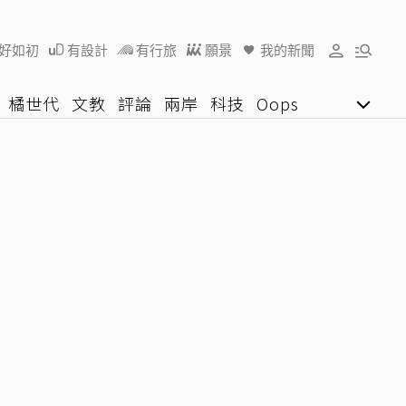
好如初
有設計
有行旅
願景
我的新聞
橘世代
文教
評論
兩岸
科技
Oops
女子漾
陽光行動
影音網
U好學