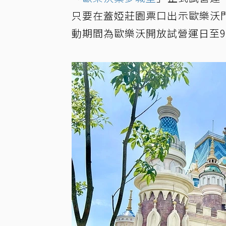
只要在蓋婭莊園票口出示歐樂沃
動期間為歐樂沃開放試營運日至