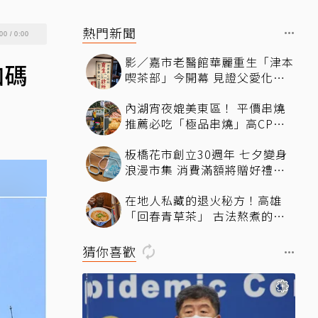
熱門新聞
00
/
0:00
影／嘉市老醫館華麗重生「津本
加碼
喫茶部」今開幕 見證父愛化身
文化新地標
內湖宵夜媲美東區！ 平價串燒
推薦必吃「極品串燒」高CP值
自助夾串超療癒、冷氣強還不限
板橋花市創立30週年 七夕變身
時內用
浪漫市集 消費滿額將贈好禮還
可DIY
在地人私藏的退火秘方！高雄
「回春青草茶」 古法熬煮的純
粹清涼
猜你喜歡