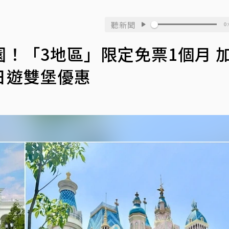
聽新聞
0:
！「3地區」限定免票1個月 
日遊雙堡優惠