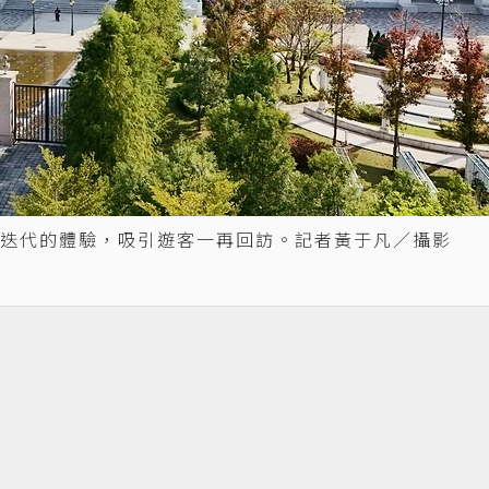
迭代的體驗，吸引遊客一再回訪。記者黃于凡／攝影