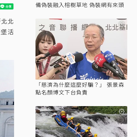
備偽裝融入榕樹草地 偽裝網有來頭
籍北北
雙堡活
「慈濟為什麼這麼好騙？」 張景森
點名顏博文下台負責