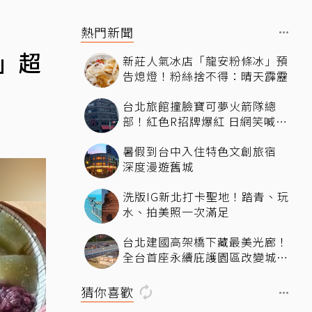
熱門新聞
」超
新莊人氣冰店「龍安粉條冰」預
告熄燈！粉絲捨不得：晴天霹靂
台北旅館撞臉寶可夢火箭隊總
部！紅色R招牌爆紅 日網笑喊：
來台灣住這間
暑假到台中入住特色文創旅宿
深度漫遊舊城
洗版IG新北打卡聖地！踏青、玩
水、拍美照一次滿足
台北建國高架橋下藏最美光廊！
全台首座永續庇護園區改變城市
角落，打造友善共融新地標
猜你喜歡