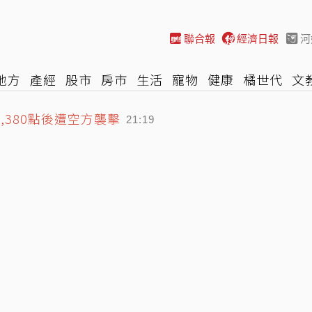
聯合報
經濟日報
河
地方
產經
股市
房市
生活
寵物
健康
橘世代
文
尚
汽車
棒球
HBL
遊戲
專題
網誌
女子漾
陽光
,380點後遭空方襲擊
21:19
歲男模她親回應了
21:03