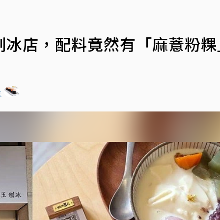
刨冰店，配料竟然有「麻薏粉粿
吠