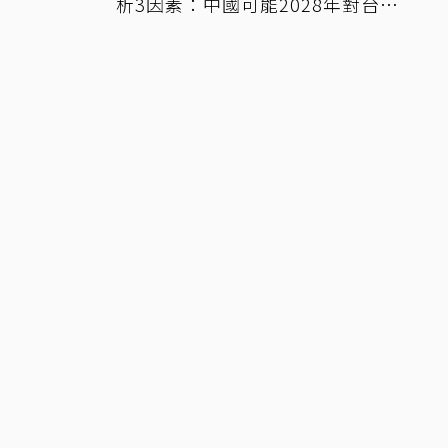
析3因素：中國可能2028年對台動
武