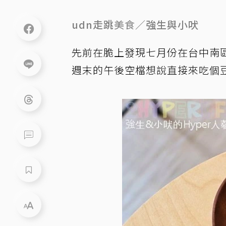
udn走跳
美食
／強生與小吠
先前在脆上發現七月份在台中南
週末的午後空檔想說直接來吃個