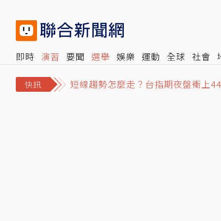
即時
演習
要聞
選舉
娛樂
運動
全球
社會
雜誌
報時光
倡議+
500輯
轉角國際
NBA
時
短線趨勢怎麼走？台指期夜盤衝上44
快訊
63歲關之琳爆「嬤孫戀」！戀上27