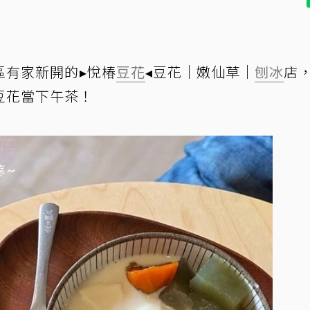
區有家新開的▸悅椿
豆花
◂豆花│嫩仙草│
刨冰
店
豆花當下午茶！