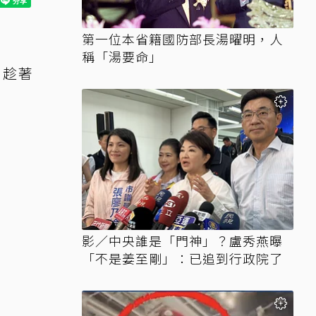
第一位本省籍國防部長湯曜明，人
稱「湯要命」
，趁著
影／中央誰是「門神」？盧秀燕曝
「不是姜至剛」：已追到行政院了