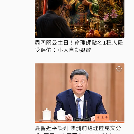
周四關公生日！命理師點名1種人最
受保佑：小人自動退散
憂習近平誤判 澳洲前總理陸克文分