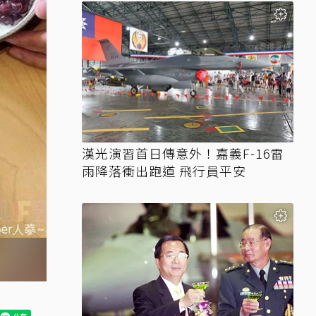
漢光演習首日傳意外！嘉義F-16雷
雨降落衝出跑道 飛行員平安