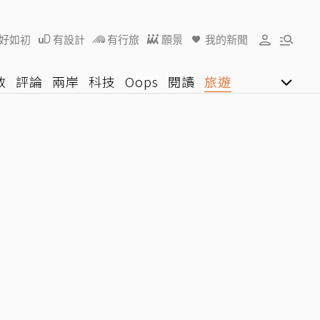
好如初
有設計
有行旅
願景
我的新聞
教
評論
兩岸
科技
Oops
閱讀
旅遊
行動
影音網
U好學