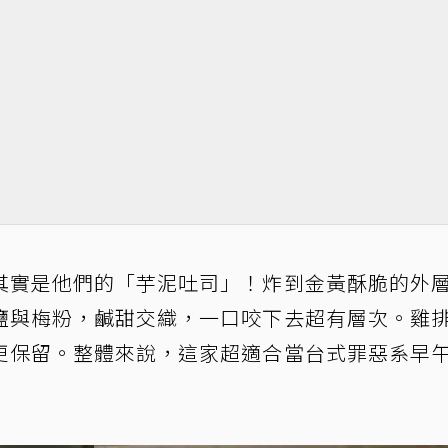
其實是他們的「芋泥吐司」！炸到金黃酥脆的外
鹽與梅粉，鹹甜交織，一口咬下去超有層次。雞
更保留。整體來說，這家超適合當台式罪惡系早