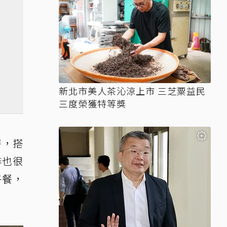
新北市美人茶沁涼上市 三芝粟益民
三度榮獲特等獎
層，搭
排也很
午餐，