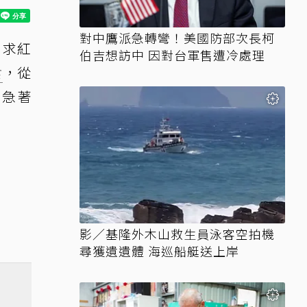
對中鷹派急轉彎！美國防部次長柯
只求紅
伯吉想訪中 因對台軍售遭冷處理
食
，從
別急著
影／基隆外木山救生員泳客空拍機
尋獲遺遺體 海巡船艇送上岸