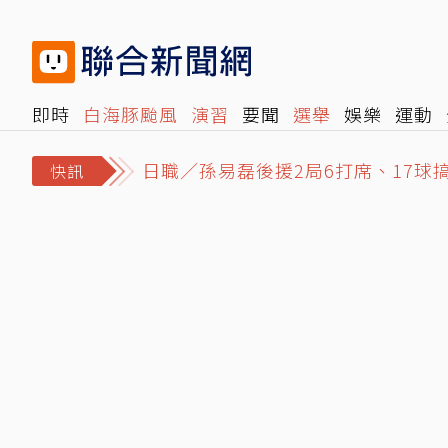
即時
白海豚颱風
演習
要聞
選舉
娛樂
運動
閱讀
旅遊
雜誌
報時光
倡議+
500輯
轉角國
日職／孫易磊後援2局6打席、17球搞
快訊
MiLB／林昱珉「全英文受訪」令球
遭毒蟲拖行…所長遇毒駕死劫殉職 