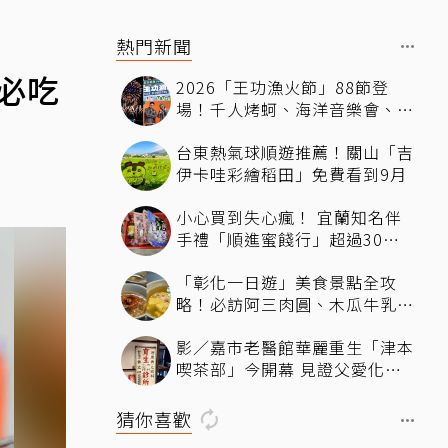
熱門新聞
必吃
2026「王功漁火節」88節登
場！千人烤蚵、海洋音樂會、煙
火秀接力登場 「玖壹壹、美秀
台東熱氣球順遊推薦！關山「吉
集團開唱」
伊卡哇彩繪稻田」免費看到9月
小心買到失心瘋！ 宜蘭知名伴
手禮「順進蜜餞行」超過30種
蜜餞、果乾選擇，連立法院都團
「彰化一日遊」美食景點全攻
購
略！必訪阿三肉圓、木瓜牛乳、
爌肉飯，順遊步道看夜景一次排
影／嘉市老醫館華麗重生「津本
好
喫茶部」今開幕 見證父愛化身
文化新地標
猜你喜歡