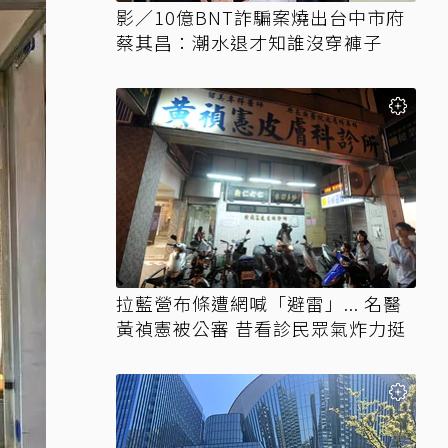
影／10億BNT詐騙案燒出台中市府
蔡其昌：潮水退才知誰沒穿褲子
拉藍營布條遭網喊「避雷」... 名醫
黃禎憲被公審 昔看診民眾氣炸力挺