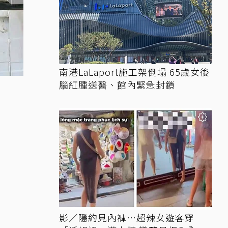
南港LaLaport施工架倒塌 65歲女後
腦紅腫送醫、館內緊急封鎖
影／隱約見內褲…超辣女遊客穿