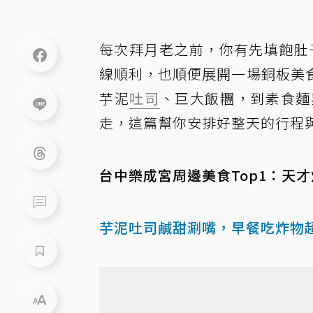
每次拜月老之前，你有先填飽肚
線順利，也順便展開一場銅板美
芋泥
吐司
、巨大飯糰，到素食麵
走，這篇幫你安排好整天的行程
台中樂成宮周邊美食Top1：天
芋泥吐司鹹甜涮嘴，早餐吃炸物