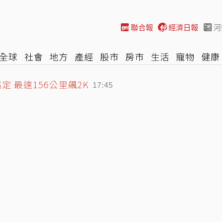
聯合報
經濟日報
河
全球
社會
地方
產經
股市
房市
生活
寵物
健康
際
NBA
時尚
汽車
棒球
HBL
遊戲
專題
網誌
定 最速156公里飆2K
17:45
迷驚豔 分享今年進步原因
稚子「我很想爸爸」引鼻酸
18:21
18:08