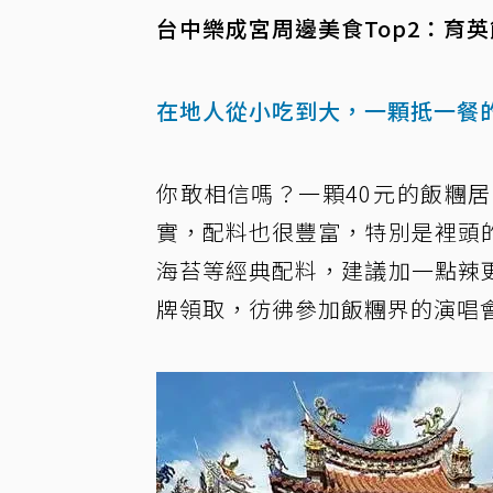
台中樂成宮周邊美食Top2：育
在地人從小吃到大，一顆抵一餐
你敢相信嗎？一顆40元的飯糰
實，配料也很豐富，特別是裡頭
海苔等經典配料，建議加一點辣
牌領取，彷彿參加飯糰界的演唱