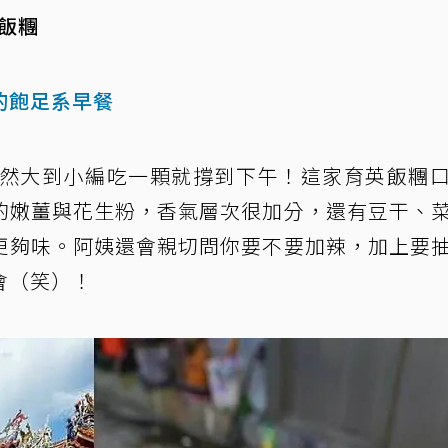
英飯糰
的飽足系早餐
居然大到小編吃一顆就撐到下午！這家育英飯糰
的嫩薑與花生粉，香氣層次很加分，還有豆干、
更夠味。阿姨還會親切問你要不要加辣，加上要
會（笑）！