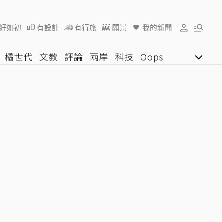
好如初
有設計
有行旅
願景
我的新聞
橘世代
文教
評論
兩岸
科技
Oops
女子漾
陽光行動
影音網
U好學