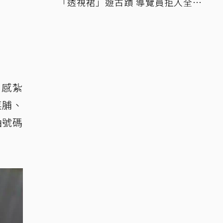
「透視裙」遊古蹟 導覽員拒入全網
讚翻
口感紮
菜脯、
抽號碼