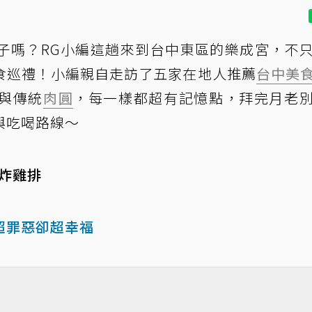
子嗎？RG小編這趟來到台中東區的樂成宮，不
食巡禮！小編親自走訪了五家在地人推薦
台中美
與傳統
肉圓
，每一樣都超有記憶點，拜完月老
與吃喝路線～
才炸雞排
超罪惡卻超幸福