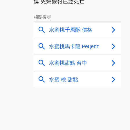
傷 兇嫌據報已經死亡