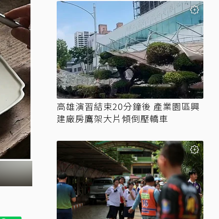
高雄演習結束20分鐘後 產業園區興
建廠房鷹架大片傾倒壓轎車