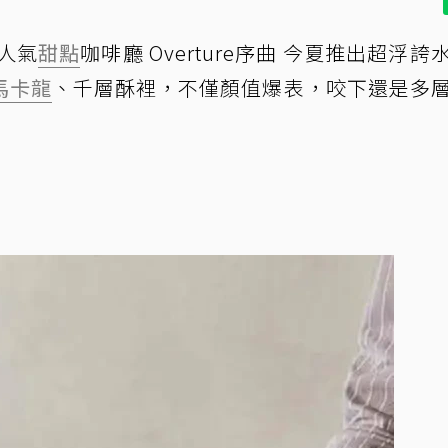
人氣
甜點
咖啡廳 Overture序曲 今夏推出超浮誇
馬卡龍
、千層酥裡，不僅顏值爆表，咬下還是多