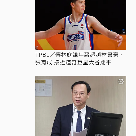
TPBL／傳林庭謙年薪超越林書豪、
張育成 接近道奇巨星大谷翔平