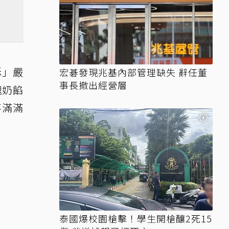
酥」嚴
宏碁發現兆基內部管理缺失 辭任董
事長撤出經營層
瑰奶餡
喜滿滿
泰國爆校園槍擊！學生開槍釀2死15