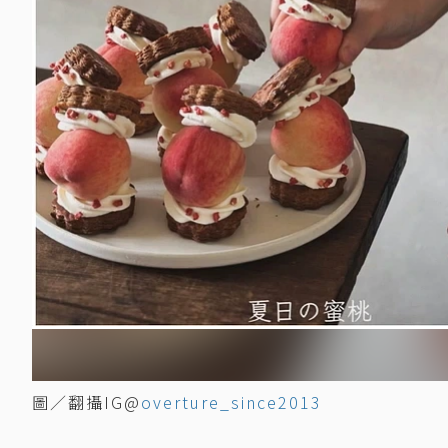
圖／翻攝IG@
overture_since2013