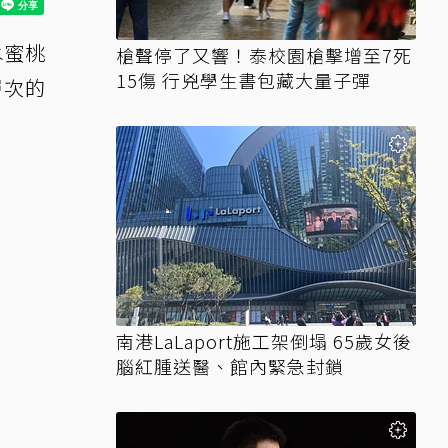
水蜜桃
槍聲停了又響！泰校園槍擊增至7死
15傷 行兇學生書包藏大量子彈
層次的
南港LaLaport施工架倒塌 65歲女後
腦紅腫送醫、館內緊急封鎖