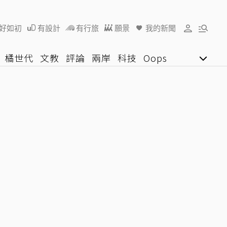
好如初
有設計
有行旅
願景
我的新聞
橘世代
文教
評論
兩岸
科技
Oops
女子漾
陽光行動
影音網
U好學