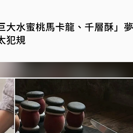
「巨大水蜜桃馬卡龍、千層酥」
太犯規