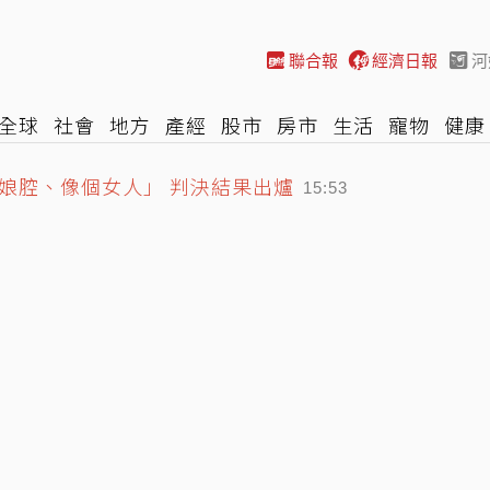
聯合報
經濟日報
河
全球
社會
地方
產經
股市
房市
生活
寵物
健康
娘腔、像個女人」 判決結果出爐
際
NBA
時尚
汽車
棒球
HBL
遊戲
專題
網誌
15:53
魏平政見面 彰化藍營整合露曙光
15:29
龍捲風 榕樹遭連根拔起
16:09