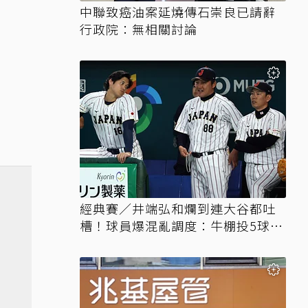
中聯致癌油案延燒傳石崇良已請辭
行政院：無相關討論
經典賽／井端弘和爛到連大谷都吐
槽！球員爆混亂調度：牛棚投5球就
上場