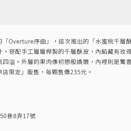
Overture序曲」，這次推出的「水蜜桃千層
汁，搭配手工層層桿製的千層酥皮，內餡藏有玫
氣四溢。外層的果肉像初戀般嬌嫩，內裡則是驚
店限定」販售，每顆售價235元。
0巷8弄17號