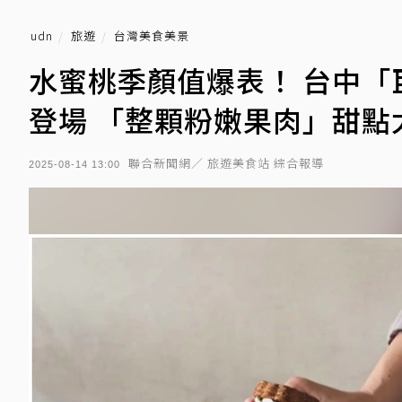
udn
旅遊
台灣美食美景
水蜜桃季顏值爆表！ 台中
登場 「整顆粉嫩果肉」甜點
聯合新聞網／ 旅遊美食站 綜合報導
2025-08-14 13:00