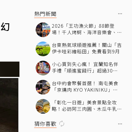
熱門新聞
夢幻
2026「王功漁火節」88節登
場！千人烤蚵、海洋音樂會、煙
火秀接力登場 「玖壹壹、美秀
台東熱氣球順遊推薦！關山「吉
集團開唱」
伊卡哇彩繪稻田」免費看到9月
小心買到失心瘋！ 宜蘭知名伴
手禮「順進蜜餞行」超過30種
蜜餞、果乾選擇，連立法院都團
台中約會聚餐首選！ 南屯美食
購
「京燒肉 KYO YAKINIKU」公
益路一級戰區A5和牛燒肉，京
「彰化一日遊」美食景點全攻
平雙人套餐全程專人代烤
略！必訪阿三肉圓、木瓜牛乳、
爌肉飯，順遊步道看夜景一次排
好
猜你喜歡