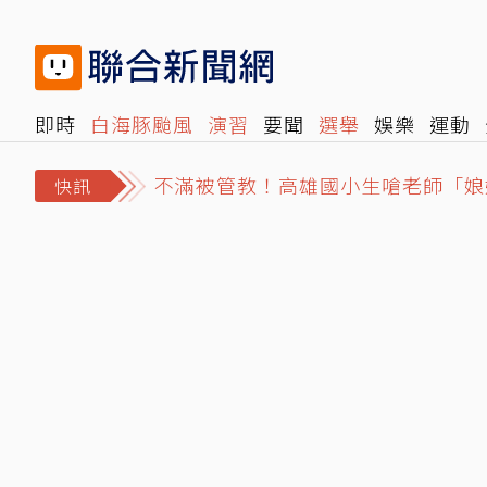
即時
白海豚颱風
演習
要聞
選舉
娛樂
運動
不滿被管教！高雄國小生嗆老師「娘
閱讀
旅遊
雜誌
報時光
倡議+
500輯
轉角國
賴清德酸施政吊車尾助攻？王惠美與
快訊
白海豚進逼北海岸…新北淡水疑出現