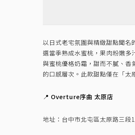
以日式老宅氛圍與精緻甜點聞名的「
選當季熟成水蜜桃，果肉粉嫩多
與蜜桃優格奶霜，甜而不膩、香
的口感層次。此款甜點僅在「太原
📍 Overture序曲 太原店
地址：台中市北屯區太原路三段15