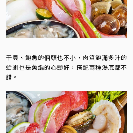
干貝、鮑魚的個頭也不小，肉質飽滿多汁的
蛤蜊也是魚編的心頭好，搭配兩種湯底都不
錯。