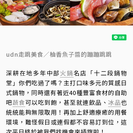
udn走跳美食／柚香
魚子醬
的蹦蹦跳跳
深耕在地多年中部
火鍋
名店「十二段鍋物
堂」你們吃過了嗎？主打口味多元的質感日
式鍋物，同時還有著近40種豐富食材的自助
吧
蔬食
可以吃到飽，甚至就連飲品、
冰品
也
統統能夠無限取用！再加上舒適療癒的用餐
環境，難怪假日或連假都不容易訂到位，這
次平日終於被我們找機會來插旗啦！