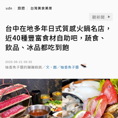
udn
旅遊
台灣美食美景
聽新聞
台中在地多年日式質感火鍋名店，
近40種豐富食材自助吧，蔬食、
飲品、冰品都吃到飽
2025-06-21 09:30
柚香魚子醬的蹦蹦跳跳／
文、圖／柚香魚子醬