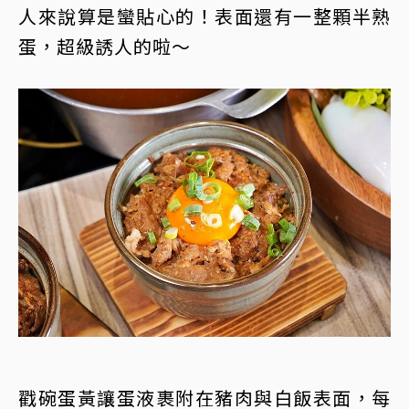
人來說算是蠻貼心的！表面還有一整顆半熟
蛋，超級誘人的啦～
戳碗蛋黃讓蛋液裹附在豬肉與白飯表面，每