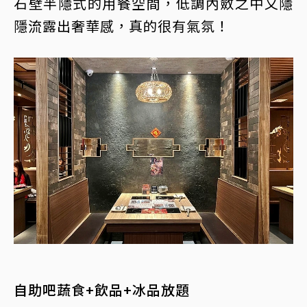
石壁半隱式的用餐空間，低調內斂之中又隱
隱流露出奢華感，真的很有氣氛！
自助吧蔬食+飲品+冰品放題