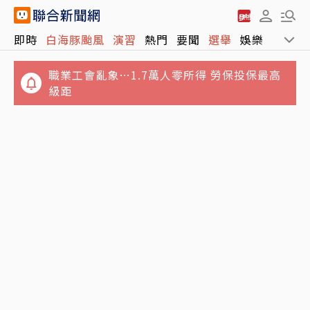
即時
白海豚颱風
演習
熱門
要聞
選舉
娛樂
運動
白海豚北方海面擦邊過 降雨集中竹苗
職業工會亂象…1.7萬人零所得 勞保投保最高
級距