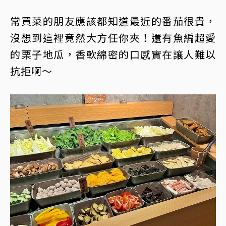
常買菜的朋友應該都知道最近的番茄很貴，
沒想到這裡竟然大方任你夾！還有魚編超愛
的栗子地瓜，香軟綿密的口感實在讓人難以
抗拒啊～