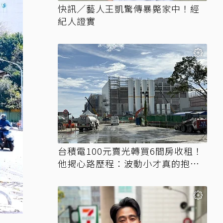
快訊／藝人王凱驚傳暴斃家中！經
紀人證實
台積電100元賣光轉買6間房收租！
他揭心路歷程：波動小才真的抱得
住賺得到