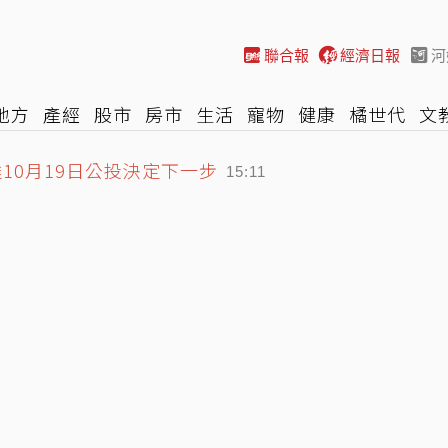
聯合報
經濟日報
河
地方
產經
股市
房市
生活
寵物
健康
橘世代
文
10月19日公投決定下一步
尚
汽車
棒球
HBL
遊戲
專題
網誌
女子漾
陽光
15:11
 訂20%是製造問題非解決問題
14:59
買疫苗佣金 郭台銘具狀：沒透過仲介
15:17