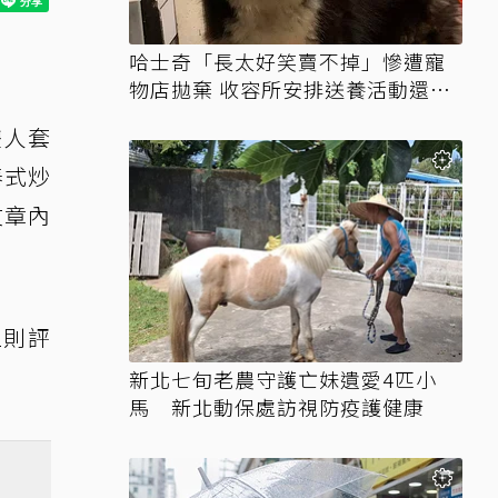
哈士奇「長太好笑賣不掉」慘遭寵
物店拋棄 收容所安排送養活動還是
沒人要
雙人套
泰式炒
文章內
1則評
新北七旬老農守護亡妹遺愛4匹小
馬 新北動保處訪視防疫護健康