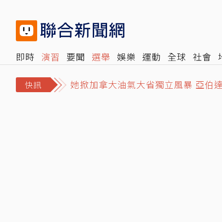
即時
演習
要聞
選舉
娛樂
運動
全球
社會
她掀加拿大油氣大省獨立風暴 亞伯達
雜誌
報時光
倡議+
500輯
轉角國際
NBA
時
中聯油下架會議紀錄「C專家」說話了
快訊
搭鴻海順風車…律師狠詐慈濟10億