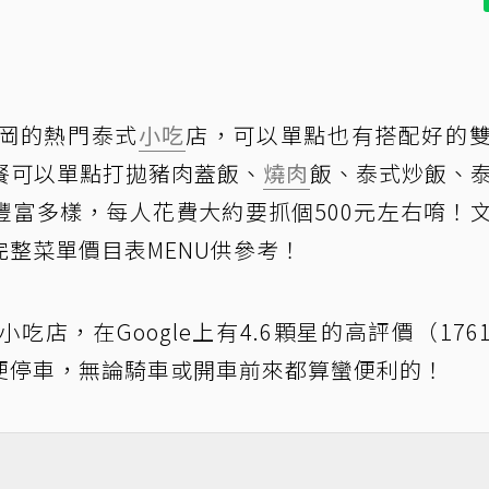
岡的熱門泰式
小吃
店，可以單點也有搭配好的
餐可以單點打拋豬肉蓋飯、
燒肉
飯、泰式炒飯、
豐富多樣，每人花費大約要抓個500元左右唷！
整菜單價目表MENU供參考！
店，在Google上有4.6顆星的高評價（176
便停車，無論騎車或開車前來都算蠻便利的！