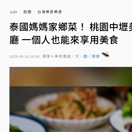
udn
旅遊
台灣美食美景
泰國媽媽家鄉菜！ 桃園中
廳 一個人也能來享用美食
瑋瑋＊美食萬歲／
文、圖／瑋瑋
2025-06-19 16:58