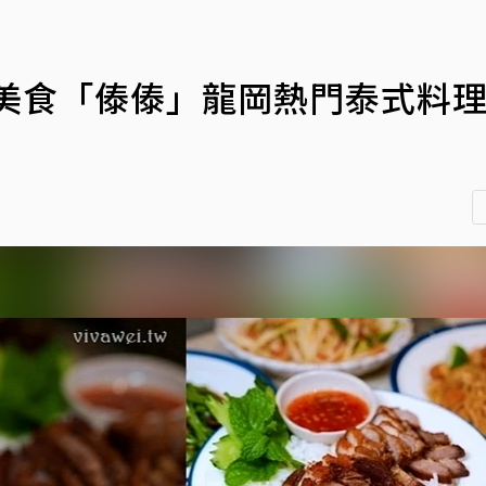
壢美食「傣傣」龍岡熱門泰式料