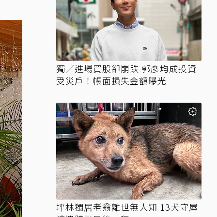
獨／進場買股卻崩跌 郭彥均成投資
受災戶！帳面損失金額曝光
坪林獨居老翁離世無人知 13犬守屋