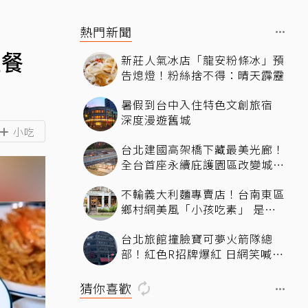
熱門新聞
理餐
新莊人氣冰店「龍安粉條冰」預
告熄燈！粉絲捨不得：晴天霹靂
暑假到台中入住特色文創旅宿
深度漫遊舊城
小吃
台北建國高架橋下藏最美光廊！
全台首座永續庇護園區改變城市
角落，打造友善共融新地標
不輸義大利麵專賣店！台南東區
鄉村網美風「小孩吃素」 是一
間很美又很好吃的西式素食
台北旅館撞臉寶可夢火箭隊總
部！紅色R招牌爆紅 日網笑喊：
來台灣住這間
猜你喜歡