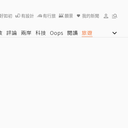
好如初
有設計
有行旅
願景
我的新聞
教
評論
兩岸
科技
Oops
閱讀
旅遊
行動
影音網
U好學