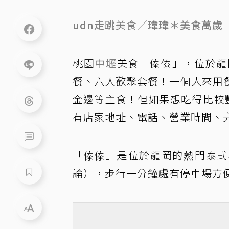
u
dn走跳
美食
／瑋瑋＊美食萬歲
桃園
中壢
美食「傣傣」，位於龍
餐、六人歡聚套餐！一個人來用
金邊等主食！但如果想吃得比較
有店家地址、電話、營業時間、完
「傣傣」是位於龍岡的熱門泰式小吃
論），步行一分鐘處有停車場方