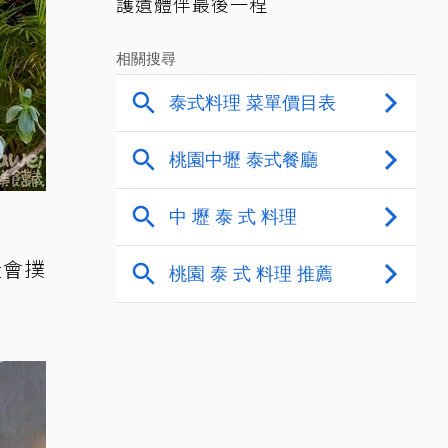
護遺體伴最後一程
段會撲