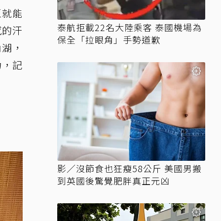
區就能
泰航拒載22名大陸乘客 泰國機場為
感的汗
保全「拉眼角」手勢道歉
內湖，
力，記
影／沒節食也狂瘦58公斤 美國男搬
到英國後驚覺肥胖真正元凶