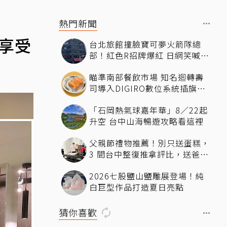
熱門新聞
超享受
台北旅館撞臉寶可夢火箭隊總
部！紅色R招牌爆紅 日網笑喊：
來台灣住這間
瞄準南部餐飲市場 知名迴轉壽
司導入DIGIRO數位系統插旗台
南
「石岡熱氣球嘉年華」8／22起
升空 台中山海暢遊攻略看這裡
父親節禮物推薦！別只送蛋糕，
3 間台中整復推拿評比，送爸爸
最有感的放鬆體驗
2026七股鹽山鹽雕展登場！純
白巨型作品打造夏日亮點
猜你喜歡