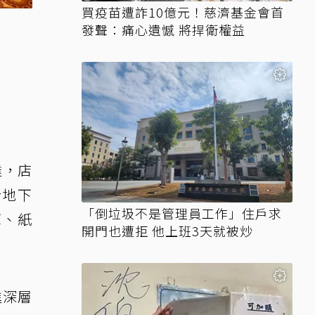
買疫苗遭詐10億元！慈濟基金會首
發聲：痛心遺憾 將捍衛權益
達，店
於地下
「倒垃圾不是管理員工作」住戶求
褲、紙
開門也遭拒 他上班3天就被炒
進深層