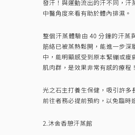
發汗！與運動流出的汗不同，汗
中醫角度來看有助於體內排濕。
整個汗蒸體驗由 40 分鐘的汗蒸
筋絡已被蒸熱鬆開，能進一步深
中，能明顯感受到原本緊繃或痠
肌肉群，是效果非常有感的療程
光之石主打養生保健，吸引許多
前往者務必提前預約，以免臨時
2.沐舍香憩汗蒸館