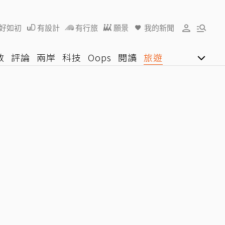
好如初
有設計
有行旅
願景
我的新聞
教
評論
兩岸
科技
Oops
閱讀
旅遊
行動
影音網
U好學