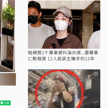
暗網買2千萬筆資料淪共諜...還曝黃
仁勳個資 12人起訴主嫌求刑13年