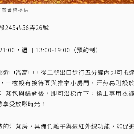
汗蒸會館提供
245巷56弄26號
1:00，週日 13:00-19:00（預約制）
鄰近中崙高中，從二號出口步行五分鐘內即可抵
，一樓設有接待區與推拿小房間，汗蒸幕則設
汗蒸包與鑰匙後，即可沿梯而下，換上專用衣
房享受放鬆時光！
造的汗蒸房，具備負離子與遠紅外線功能，能促