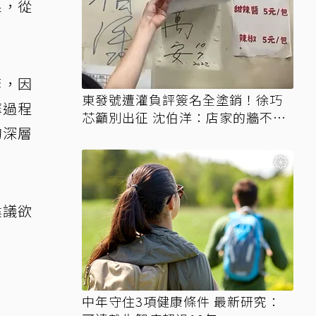
果，從
套，因
東發號遭灌負評簽名全塗銷！徐巧
摩過程
芯籲別出征 沈伯洋：店家的牆不需
的深層
變戰場
建議欲
中年守住3項健康條件 最新研究：