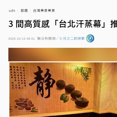
udn
旅遊
台灣美食美景
3 間高質感「台北汗蒸幕」
聯合新聞網／
七分之二的探索
2025-10-12 09:01