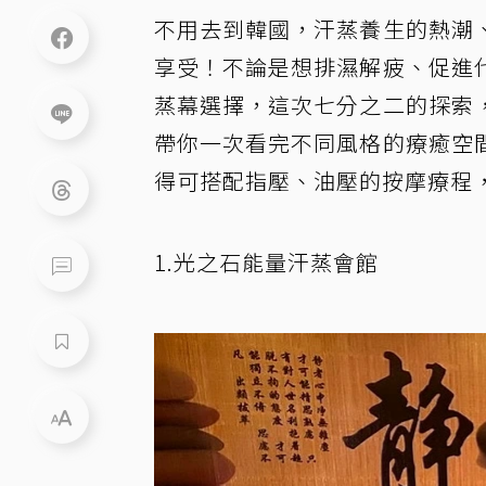
不用去到韓國，汗蒸養生的熱潮
享受！不論是想排濕解疲、促進
蒸幕選擇，這次七分之二的探索
帶你一次看完不同風格的療癒空
得可搭配指壓、油壓的按摩療程
1.光之石能量汗蒸會館