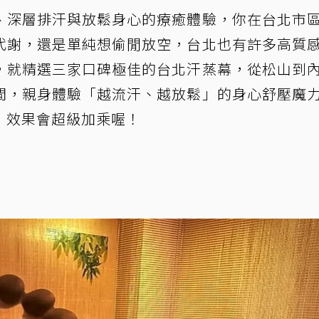
、深層排汗與放鬆身心的療癒體驗，你在台北市
代謝，還是單純想偷閒放空，台北也有許多高質
，就精選三家口碑極佳的台北汗蒸幕，從松山到
間，親身體驗「越流汗、越放鬆」的身心舒壓魔
，效果會超級加乘喔！