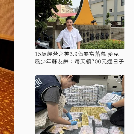
15歲經營之神3.9億暴富落幕 麥克
風少年蘇友謙：每天領700元過日子