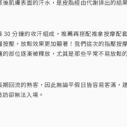
蒸後肌膚表面的汗水，是皮脂經由代謝排出的結
與 30 分鐘的收汗組成，推薦再搭配推拿按摩配
層按壓，放鬆效果更加顯著！我們這次的指壓按
痛的部位逐漸被釋放，尤其是那些平常不易放鬆
！
長期回流的熟客，因此無論平假日皆容易客滿，
造訪卻無法入場。