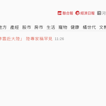
聯合報
經濟日報
河
地方
產經
股市
房市
生活
寵物
健康
橘世代
文
涉靠近大陸」 陸專家稱罕見
尚
汽車
棒球
HBL
遊戲
專題
網誌
女子漾
陽光
11:26
lix 4K影片！快更新瀏覽器、還要符合條件才能用
11:25
麼？他買相機大卡關 3狀態一同受害
11:42