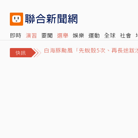
即時
演習
要聞
選舉
娛樂
運動
全球
社會
白海豚颱風「先蛻殼5次、再長途跋
雜誌
報時光
倡議+
500輯
轉角國際
NBA
時
Google Chrome終於可看Netf
快訊
NCC沒委員「滅團」危機影響民眾什