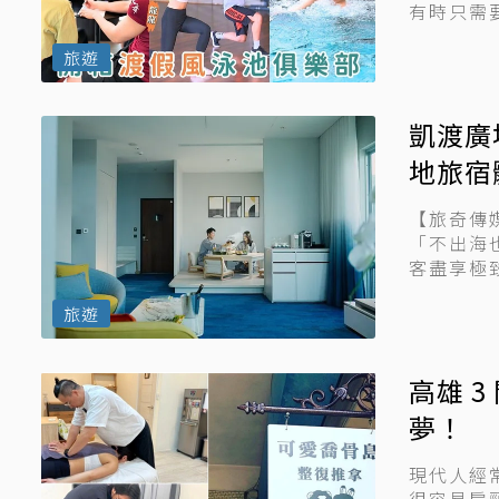
有時只需
大力推薦的
旅遊
凱渡廣
地旅宿
【旅奇傳媒
「不出海
客盡享極
發...
旅遊
高雄 
夢！
現代人經