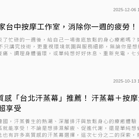
2025-12-06 
家台中按摩工作室，消除你一週的疲勞！
束了忙碌的一週後，給自己一場徹底放鬆的身心療癒嗎？
按摩不只講究技術，更重視環境氛圍與服務細節，無論你是想
痠痛、調理身體循環，或單純想好好休息、重新充電，七
2025-10-13 
高質感「台北汗蒸幕」推薦！ 汗蒸幕＋按摩
超享受
韓國，汗蒸養生的熱潮、深層排汗與放鬆身心的療癒體驗
區就能享受！不論是想排濕解疲、促進代謝，還是單純想
北也有許多高質感的汗蒸幕選擇，這次七分之二的探索，