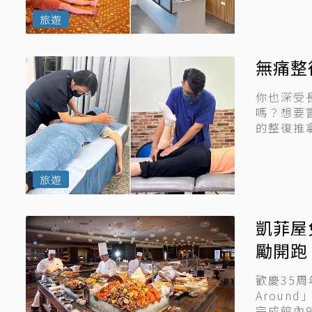
選三家口碑
旅遊
無痛整
你也深受
嗎？想要
的整復推
不同的身體.
旅遊
凱菲屋
勵開跑
歡慶35周
Aroun
完成館內