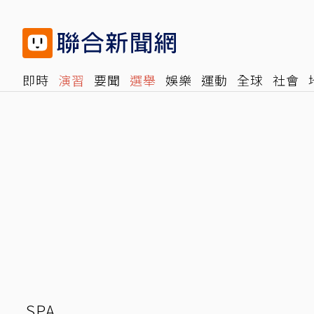
即時
演習
要聞
選舉
娛樂
運動
全球
社會
雜誌
報時光
倡議+
500輯
轉角國際
NBA
時
SPA