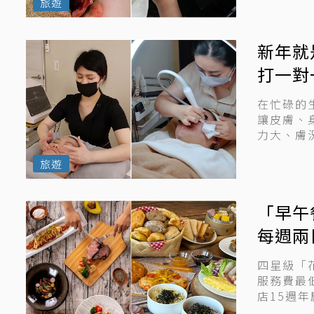
旅遊
新年就
打一對
在忙碌的
讓皮膚、
力大、膚
的做臉店，
旅遊
「早午
每週兩
四星級「
服務費最
店15週
每...