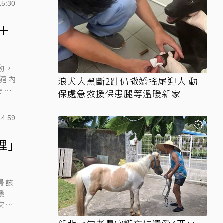
15:30
＋
動，
結館內
浪犬大黑斷2趾仍撒嬌搖尾迎人 動
時
保處急救援保患腿等溫暖新家
14:59
理」
最該
穩
次爆