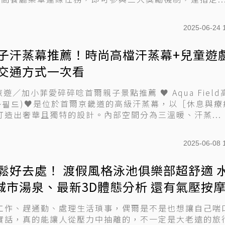
2025-06-24 
子汗蒸幕推薦！時尚高檔汗蒸幕+兒童遊
交通方式一次看
旅遊／加小菲愛碎碎唸首爾親子景點推薦 ♥ Aqua Field
쿠아필드)♥是位於首爾京畿道的高級汗蒸幕，以［休息與療
打造出奢華且獨特的設計。內部空間分為三溫暖、汗蒸...
2025-06-08 
鬆好去處！ 渡假風格泳池俱樂部超舒適 
、城市湯泉、最新3D體態分析 還有氣壓按
惱
工作、趕通勤、處理生活瑣事，偶爾是不是也想讓自己喘
實話，真的能讓人從壓力中抽離的，不一定是大老遠的旅