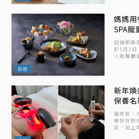
媽媽用
SPA
迎接即將
於5月2
人氣餐廳
光。今...
旅遊
新年煥
保養名
過年前，
被好好對
定，加上
發，等到過