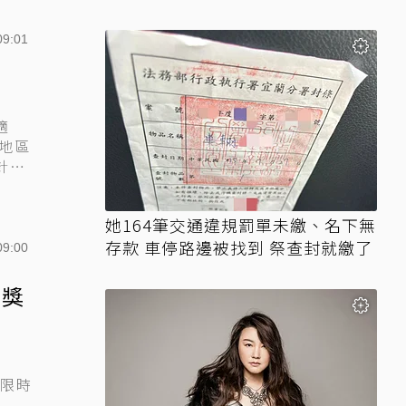
住賺得到
09:01
適
地區
針對
她164筆交通違規罰單未繳、名下無
存款 車停路邊被找到 祭查封就繳了
09:00
重獎
，限時
.