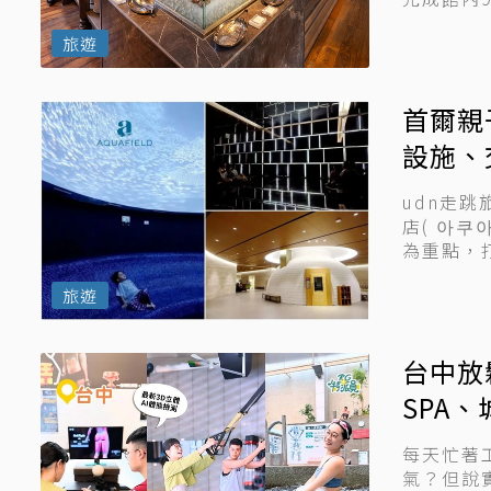
旅遊
首爾親
設施、
udn走跳
店( 아
為重點，
旅遊
台中放
SPA
鬆沒煩
每天忙著
氣？但說