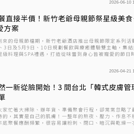
2026-06-10 
餐直接半價！新竹老爺母親節祭星級美食
寵愛方案
到來的母親節檔期，新竹老爺酒店推出母親節限定系列活
日、3日及5月9日、10日規劃餐飲與療癒體驗雙主軸，集
星級料理與SPA禮遇，打造從味蕾到身心皆被寵愛的節日
2026-04-21 
然一新從臉開始！3 間台北「韓式皮膚管
單
大家忙著大掃除、辦年貨、準備聚會行程，卻常常忽略了
待的，其實是自己的肌膚！一整年的熬夜、壓力、作息不
年底聚餐應酬頻繁，很容易讓粉刺、閉口、暗沉與乾燥一
年要...