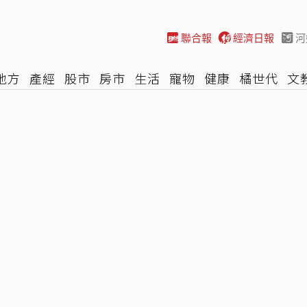
聯合報
經濟日報
河
地方
產經
股市
房市
生活
寵物
健康
橘世代
文
尚
汽車
棒球
HBL
遊戲
專題
網誌
女子漾
陽光