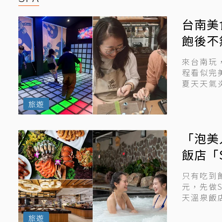
台南美
飽後不
來台南玩
程看似完
夏天天氣
的地方，逛
旅遊
「泡美
飯店「
爽嗑Buf
只有吃到
元，先做S
天溫泉飯店
旅遊