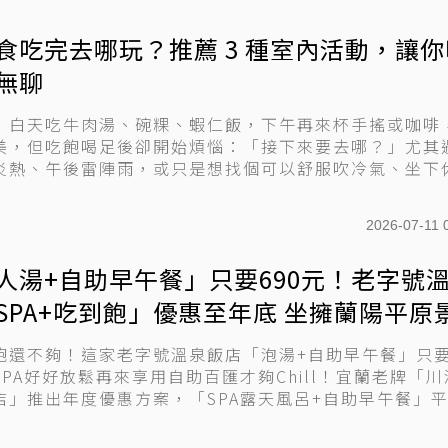
食吃完去哪玩？推薦 3 種室內活動，讓你
無聊
，白天吃牛肉湯、碗粿、蝦仁飯，下午再來杯手搖或咖啡
美，但吃飽喝足後卻開始煩惱：「接下來要去哪？」尤其
炎熱、午後雷陣雨，或只是想找個可以舒服吹冷氣、坐下
街...
2026-07-11 
人湯+自助早午餐」只要690元！老字號
SPA+吃到飽」優惠至年底 坐擁蘭陽平原
fet
飽還不夠！這家老字號溫泉飯店「泡湯+自助早午餐」只要
PA好好放鬆再來享用自助百匯才夠Chill！宜蘭老牌「川
」推出年度優惠方案，「SPA露天風呂+自助早午餐」平.