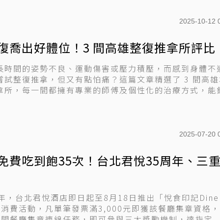
極...
2025-10-12 
復喬出好體位！3 間高雄整復推拿所評比
長時間的姿勢不良、運動傷害或壓力積壓，而感到身體不
嘗試整復推拿，但又有點怕痛？這篇文章精選了 3 間高雄
拿所，每一間都擁有專業的師傅及個性化的治療方式，能
..
2025-07-20 
免費吃到飽35次！台北君悅35周年、三
年，台北君悅酒店即日起至8月18日推出「悅食印記Dine
d」消費活動，凡單筆發票滿3,000元即獲該餐廳集章資格
9間餐廳集章連線任務，即可參與三大獎勵機制，達指定..