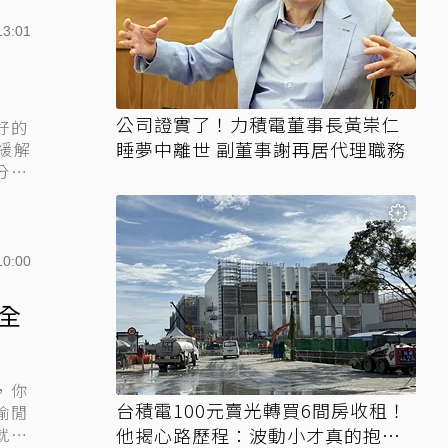
13:01
公司證實了！力積電董事長黃崇仁
好的
睡夢中離世 副董事謝再居代理職務
緩解
分之
10:00
全
，你
台積電100元賣光轉買6間房收租！
偷閒
就精
他揭心路歷程：波動小才真的抱得