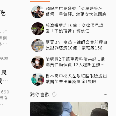
麵線老店東發號「菜單蓋簽名」
吃
遭留一星負評...蔣萬安大氣回應
慈濟遭狠詐10億！女律師見證
嚴「下跪頂禮」博信任
，行
遇到
誆買BNT疫苗…律師公會前理事
休息
長狠詐慈濟10億！豪宅藏158公
斤黃金
暗網買2千萬筆資料淪共諜...還
09:00
曝黃仁勳個資 12人起訴主嫌求
刑13年
溫泉
樹林高中校犬左眼紅腫眼瞼脫出
景緻
獸醫師查出罹癌摘除1隻眼
690
猜你喜歡
湯春
..