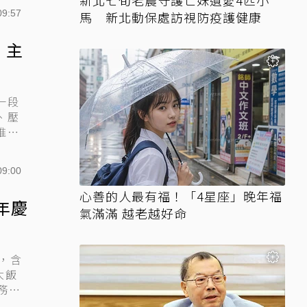
新北七旬老農守護亡妹遺愛4匹小
09:57
馬 新北動保處訪視防疫護健康
 主
一段
、壓
推銷
09:00
心善的人最有福！「4星座」晚年福
年慶
氣滿滿 越老越好命
，含
大飯
務費