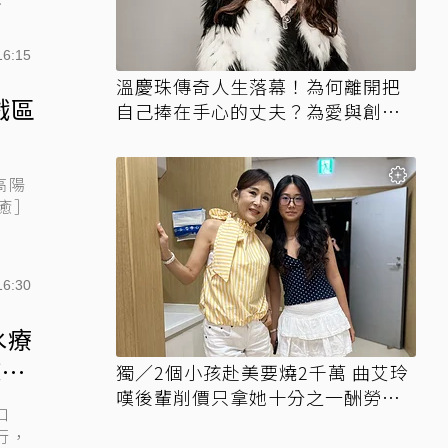
16:15
溫慶珠傳奇人生落幕！為何離開把
戲區
自己捧在手心的丈夫？為愛與創作
走上「大流亡」人生
高陽
癒］
16:30
水療
摩放
獨／2個小孩赴美要燒2千萬 曲艾玲
嘆後輩削價只拿她十分之一酬勞競
口
爭
行，