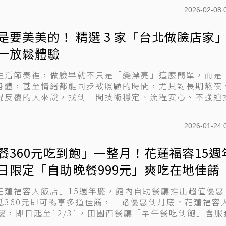
2026-02-08 
是要美美的！ 精選 3 家「台北做臉店家」
一放鬆體驗
生活節奏裡，做臉早就不只是「變漂亮」這麼簡單，而是
身體，甚至情緒都能同步被照顧的時間，尤其對長期熬夜
況反覆的人來說，找到一間技術穩定、流程安心、不強迫
真...
2026-01-24 
餐360元吃到飽」一整月！花蓮福容15週
日限定「自助晚餐999元」爽吃在地佳餚
花蓮福容大飯店」15週年慶，館內自助餐廳推出超值優惠
低360元即可暢享多道佳餚，一路優惠到月底。花蓮福容
年慶，即日起至12/31，田園西餐廳「早午餐吃到飽」含服