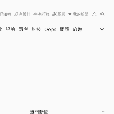
好如初
有設計
有行旅
願景
我的新聞
教
評論
兩岸
科技
Oops
閱讀
旅遊
行動
影音網
U好學
熱門新聞