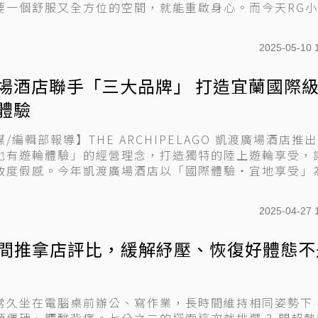
要一個舒服又全方位的空間，就能重啟身心。而今天RG
地...
2025-05-10 
場酒店聯手「三大品牌」 打造宜蘭國際
體驗
/編輯部報導】THE ARCHIPELAGO 凱渡廣場酒店推
也有遊輪體驗」的經營理念，打造獨特的陸上遊輪享受，
致度假感。今年凱渡廣場酒店以「國際體驗・宜地享受」
2025-04-27 
3 間推拿店評比，緩解紓壓、恢復好體態不
常久坐在電腦桌前辦公、寫作業，長時間維持相同姿勢下