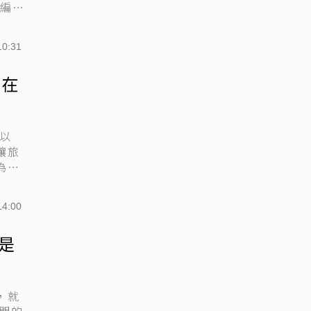
小編想
10:31
級在
出以
讓旅
為
14:00
是
，就