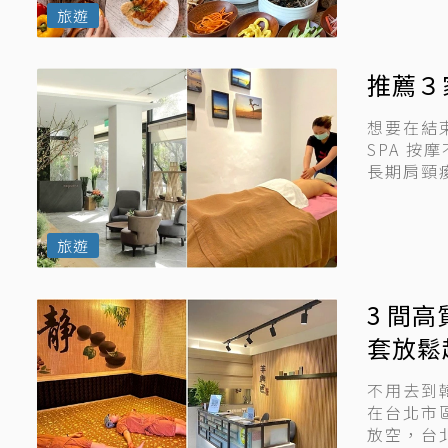
旅遊
推薦３
想要在結
SPA 
長期肩頸
二的探...
旅遊
3 間
套放鬆
不用去到
在台北市
放空，台