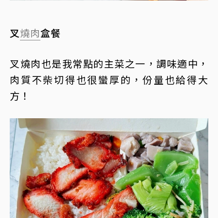
叉
燒肉
盒餐
叉燒肉也是我常點的主菜之一，調味適中，
肉質不柴切得也很蠻厚的，份量也給得大
方！