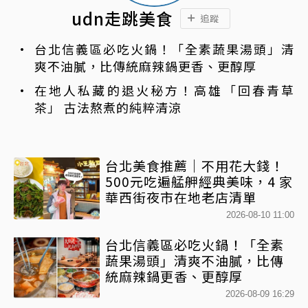
udn走跳美食
追蹤
台北信義區必吃火鍋！「全素蔬果湯頭」清
爽不油膩，比傳統麻辣鍋更香、更醇厚
在地人私藏的退火秘方！高雄「回春青草
茶」 古法熬煮的純粹清涼
台北美食推薦｜不用花大錢！
500元吃遍艋舺經典美味，4 家
華西街夜市在地老店清單
2026-08-10 11:00
台北信義區必吃火鍋！「全素
蔬果湯頭」清爽不油膩，比傳
統麻辣鍋更香、更醇厚
2026-08-09 16:29