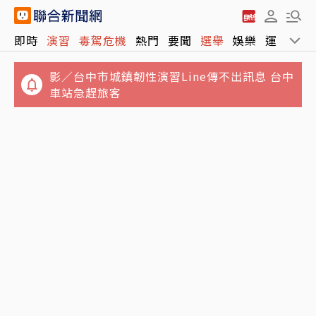
即時
演習
毒駕危機
熱門
要聞
選舉
娛樂
運動
全
影／台中市城鎮韌性演習Line傳不出訊息 台中
車站急趕旅客
「慶餘年」男星驚傳病逝！才不適住院1周 圈
圈圈轉不停…中部首測網路降速網笑「瞬間回
內好友悲痛悼念
3G」 外送停擺、視訊卡死