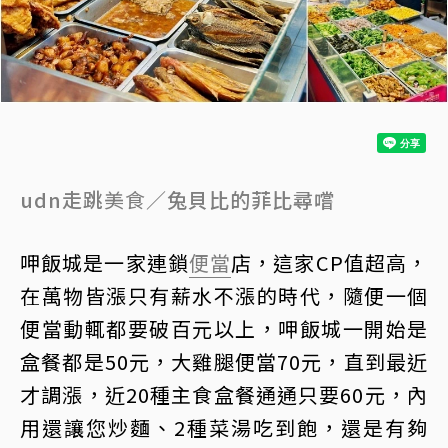
udn走跳
美食
／兔貝比的菲比尋嚐
呷飯城是一家連鎖
便當
店，這家CP值超高，
在萬物皆漲只有薪水不漲的時代，隨便一個
便當動輒都要破百元以上，呷飯城一開始是
盒餐都是50元，大雞腿便當70元，直到最近
才調漲，近20種主食盒餐通通只要60元，內
用還讓您炒麵、2種菜湯吃到飽，還是有夠