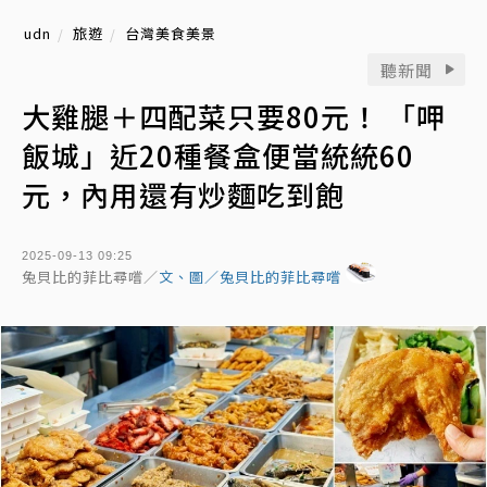
udn
旅遊
台灣美食美景
聽新聞
大雞腿＋四配菜只要80元！ 「呷
飯城」近20種餐盒便當統統60
元，內用還有炒麵吃到飽
2025-09-13 09:25
兔貝比的菲比尋嚐／
文、圖／兔貝比的菲比尋嚐