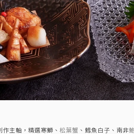
創作主軸，精選寒鰤、
松葉蟹
、鱈魚白子、南非