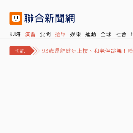
即時
演習
要聞
選舉
娛樂
運動
全球
社會
93歲還能健步上樓、和老伴跳舞！
雜誌
報時光
倡議+
500輯
轉角國際
NBA
時
台積電重返5日線！川湖跳空漲停衝11
快訊
早知攻伊彈藥吃緊！CNN：川普不滿