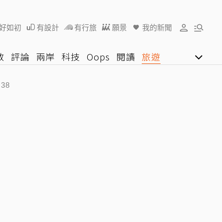
好如初
有設計
有行旅
願景
我的新聞
教
評論
兩岸
科技
Oops
閱讀
旅遊
行動
影音網
U好學
:38