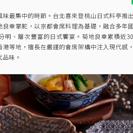
風味最集中的時節。台北喜來登桃山日式料亭推
地良幸掌舵，以京都會席料理為基礎，融合多年
分明、層次豐富的日式饗宴。菊地良幸累積近3
香港等地，擅長在嚴謹的會席架構中注入現代感
代品味。