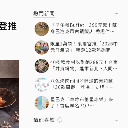
熱門新聞
登推
「早午餐Buffet」399元起！藏
身巴洛克風古蹟飯店 秀證件再
享「用餐9折」暢吃到下午
限量1萬袋！萊爾富推「2026中
元普渡袋」 精選12款熱銷商品
一袋搞定
40多種食材吃到飽288元！台南
「井賀鍋物」進軍新北 3人同行
送肉盤
八色烤肉mini×葬送的芙莉蓮
「30款周邊」登場！立牌、鑰
匙圈統統有
星巴克「草莓布蕾星冰樂」來
了！首度聯名POP
MART「MOLLY」 限定版
「MOLLYｘBearista小熊杯」
猜你喜歡
必收藏