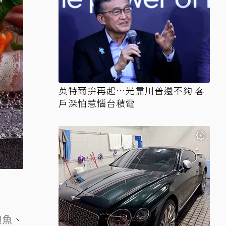
英特爾拚再起…光靠川普還不夠 客
戶深怕惹惱台積電
鮑魚
、