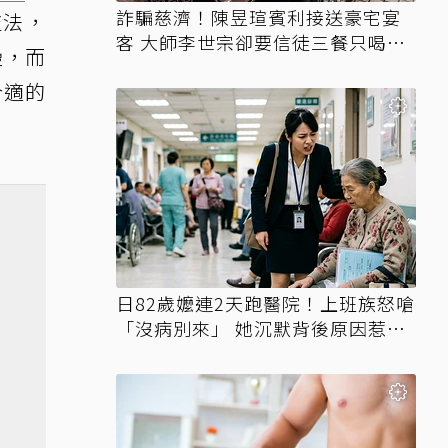
詐騙慈濟！陳昱瑄賓利接送豪宅宴
技法，
客 大師李世宗卻要信徒三餐只喝精
疊，而
油
合適的
日82歲嬤連2天跑醫院！上班族怒嗆
「沒病別來」 她沉默背後原因惹鼻
酸