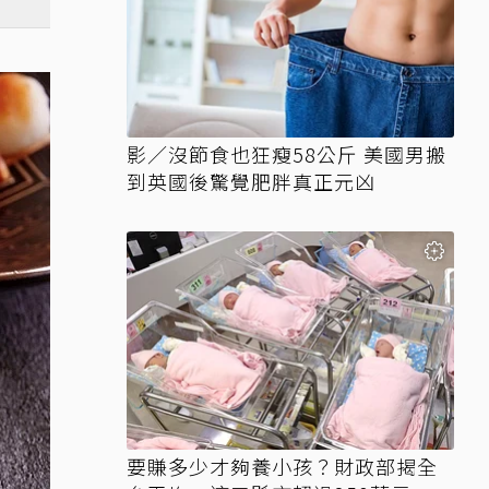
影／沒節食也狂瘦58公斤 美國男搬
到英國後驚覺肥胖真正元凶
要賺多少才夠養小孩？財政部揭全