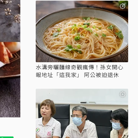
水溝旁曬麵線奇觀瘋傳！孫女開心
報地址「這我家」 阿公被迫退休