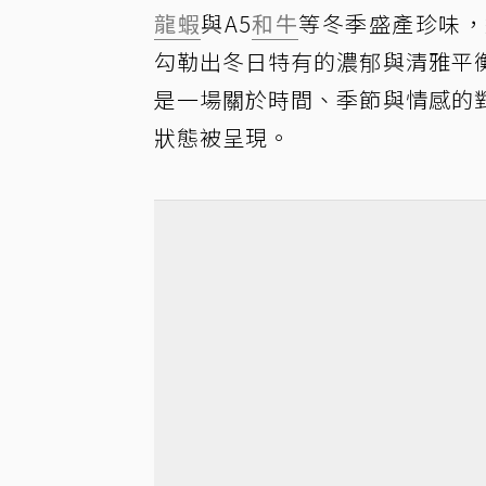
龍蝦
與A5
和牛
等冬季盛產珍味，
勾勒出冬日特有的濃郁與清雅平
是一場關於時間、季節與情感的
狀態被呈現。