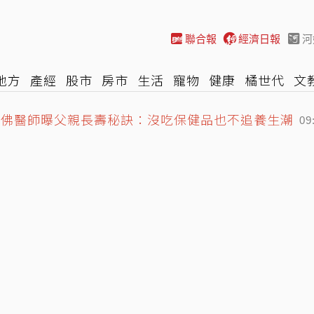
聯合報
經濟日報
河
地方
產經
股市
房市
生活
寵物
健康
橘世代
文
哈佛醫師曝父親長壽秘訣：沒吃保健品也不追養生潮
尚
汽車
棒球
HBL
遊戲
專題
網誌
女子漾
陽光
09
,110元 台股開高一度漲逾430點
09:11
消息曝光 弱化美談判立場
09:43