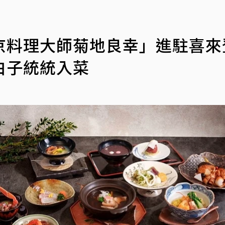
京料理大師菊地良幸」進駐喜來
白子統統入菜