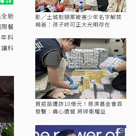
出全新
影／土城割頸案被害少年名字解禁
楊爸：孩子終可正大光明存在
國際餐
0年料
，讓料
買疫苗遭詐10億元！慈濟基金會首
發聲：痛心遺憾 將捍衛權益