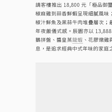
請客樓推出 18,800 元「極
椒麻雞到蒜香鮮蝦呈現細膩風味
椒汁鮮魚及黑蒜牛肉堆疊層次；
年夜飯儀式感。辰園亦以 13,8
鵝拼盤、醬皇蒸
龍蝦
、花膠燉雞
息，是追求經典中式年味的家庭