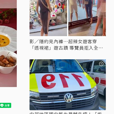
影／隱約見內褲…超辣女遊客穿
「透視裙」遊古蹟 導覽員拒入全網
讚翻