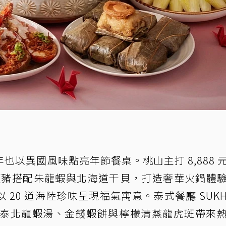
以異國風味點亮年節餐桌。桃山主打 8,888 
松阪豬搭配朱龍蝦與北海道干貝，打造奢華火鍋體
20 道海陸珍味呈現福氣寓意。泰式餐廳 SUKH
套餐，以泰北龍蝦湯、金錢蝦餅與檸檬清蒸龍虎斑帶來