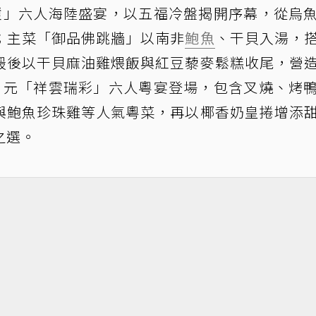
品御璽」六人海陸盛宴，以五福冷盤揭開序幕，從烏
；主菜「御品佛跳牆」以南非
鮑魚
、干貝入湯，
最後以干貝麻油雞煨飯與紅豆藜麥鬆糕收尾，營
88 元「祥雲瑞彩」六人粵宴登場，包含叉燒、烤
與鮑魚珍珠雞等人氣粵菜，再以椰香奶皇捲增添
之選。