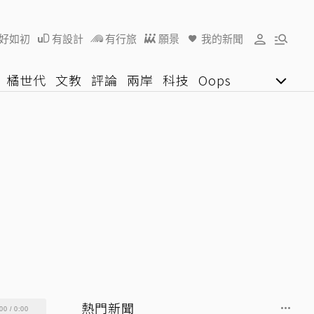
好如初
有設計
有行旅
願景
我的新聞
橘世代
文教
評論
兩岸
科技
Oops
女子漾
陽光行動
影音網
U好學
熱門新聞
00
/
0:00