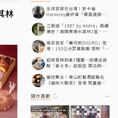
全球首發在台灣！麥卡倫
其林
Harmony最終章「椰風煖韻」
桃園機場限量登場
江振誠「1887 by André」再續
傳奇！甫開業摘米其林2星、年
度開業大獎
南部首家「壽司郎DIGIRO」登
場！150公分巨幕點餐 限時「生
鮭魚2+1貫60元」省錢攻略快看
超商買熱狗拿3種醬…她遭店員
酸「拿太多」超委屈 兩派網友
掀論戰
貓控集合！華山町餐酒館聯名
《貓咪大戰爭》登場 限量貓罐
頭蛋糕、馬克杯飲品必拍必收
猜你喜歡