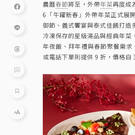
農曆
春節
將至，外帶
年菜
再度成
6「午躍新春」外帶年菜正式展
御節、義式饗宴與泰式佳餚打造
冷凍保存的星級湯品與經典年菜
年夜飯、拜年禮與春節聚餐需求。
或電話下單則提供 9 折，價格自 