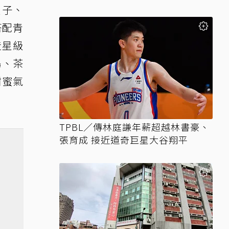
魚子、
搭配青
造星級
鴨、茶
甜蜜氣
TPBL／傳林庭謙年薪超越林書豪、
張育成 接近道奇巨星大谷翔平