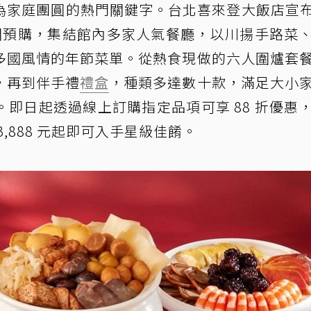
為家庭團圓的熱門關鍵字。台北喜來登大飯店宣布 
開預購，集結館內多家人氣餐廳，以川揚手路菜
多國風情的年節菜單。從熱食現做的六人圍爐套
，再到伴手禮
禮盒
，種類多達數十款，滿足大小
即日起透過線上訂購指定品項可享 88 折優惠
3,888 元起即可入手星級佳餚。