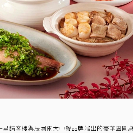
一星請客樓與辰園兩大中餐品牌端出的豪華團圓