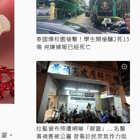
泰國爆校園槍擊！學生開槍釀2死15
傷 兇嫌據報已經死亡
拉藍營布條遭網喊「避雷」... 名醫
桌宴。
黃禎憲被公審 昔看診民眾氣炸力挺