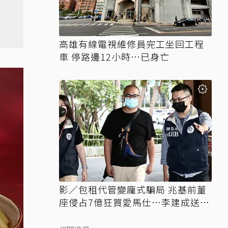
高雄有線電視維修員完工坐回工程
車 停路邊12小時…已身亡
影／包租代管變龐式騙局 兆基前董
座侵占7億狂買愛馬仕…李建成送北
檢