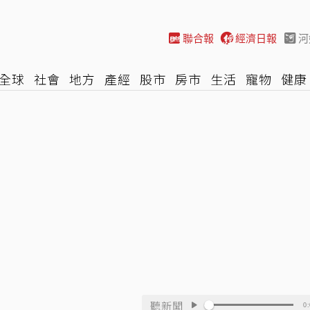
聯合報
經濟日報
河
全球
社會
地方
產經
股市
房市
生活
寵物
健康
際
NBA
時尚
汽車
棒球
HBL
遊戲
專題
網誌
聽新聞
0: