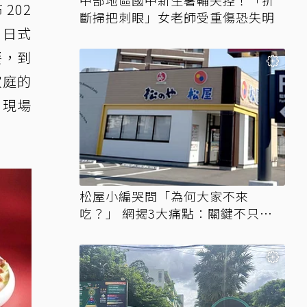
中部地區國中新生暑輔失控！「折
202
斷掃把刺眼」女老師受重傷恐失明
、日式
餐，到
家庭的
，現場
松屋小編哭問「為何大家不來
吃？」 網揭3大痛點：關鍵不只價
格