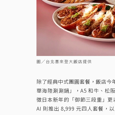
圖／台北喜來登大飯店提供
除了經典中式團圓套餐，飯店今年也
華海陸涮涮鍋」，A5 和牛、
徵日本新年的「御節三段重」更以 
AI 則推出 8,999 元四人