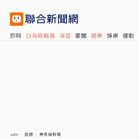
即時
白海豚颱風
演習
要聞
選舉
娛樂
運動
閱讀
旅遊
雜誌
報時光
倡議+
500輯
轉角國
udn
旅遊
美食搶鮮報