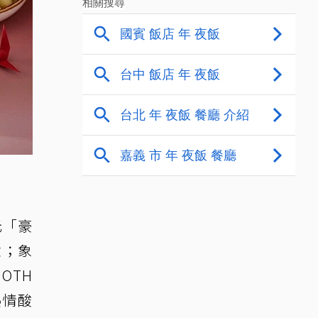
元「豪
驗；象
OTH
熱情酸