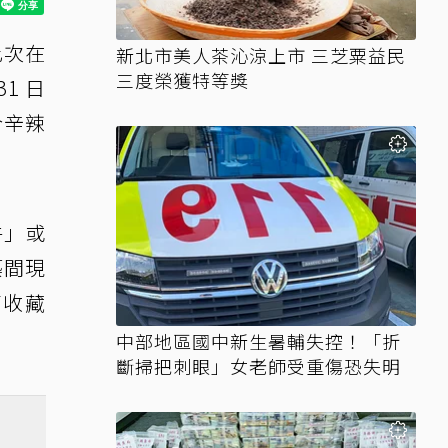
此次在
新北市美人茶沁涼上市 三芝粟益民
三度榮獲特等獎
31 日
合辛辣
牛」或
築間現
高收藏
中部地區國中新生暑輔失控！「折
斷掃把刺眼」女老師受重傷恐失明