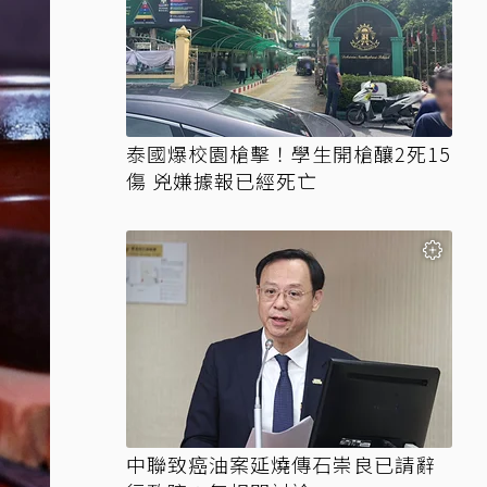
泰國爆校園槍擊！學生開槍釀2死15
傷 兇嫌據報已經死亡
中聯致癌油案延燒傳石崇良已請辭