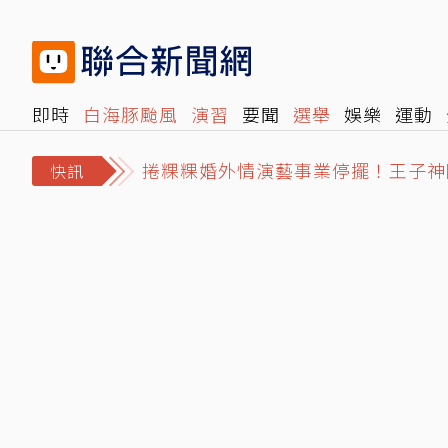
即時
白海豚颱風
演習
要聞
選舉
娛樂
運動
捲粿粿婚外情演藝事業停擺！王子神
閱讀
旅遊
雜誌
報時光
倡議+
500輯
轉角國
小孩照顧小孩…澎湖傳嚴重兒童棄養
快訊