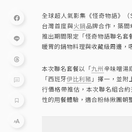
全球超人氣影集《怪奇物語》（Str
台灣首度與
火鍋
品牌合作，築間幸福鍋物
推出期間限定「怪奇物語聯名套
暖胃的鍋物料理與收藏級周邊，
本次聯名套餐以「
九州
辛味噌湯
「西班牙
伊比利豬
」擇一，並附
行價格帶推估，本次聯名組合約落在
性的用餐體驗，適合粉絲揪團朝