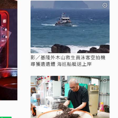
影／基隆外木山救生員泳客空拍機
尋獲遺遺體 海巡船艇送上岸