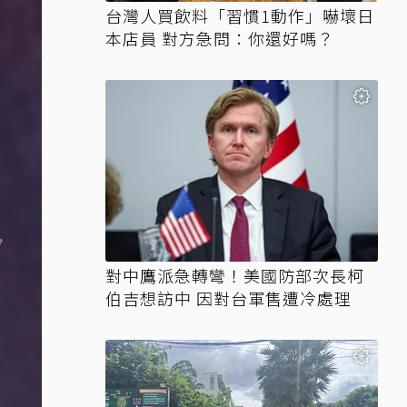
台灣人買飲料「習慣1動作」嚇壞日
本店員 對方急問：你還好嗎？
對中鷹派急轉彎！美國防部次長柯
伯吉想訪中 因對台軍售遭冷處理