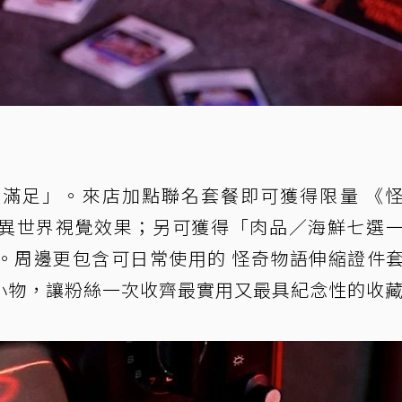
滿足」。來店加點聯名套餐即可獲得限量 《
異世界視覺效果；另可獲得「肉品／海鮮七選
。周邊更包含可日常使用的 怪奇物語伸縮證件
小物，讓粉絲一次收齊最實用又最具紀念性的收