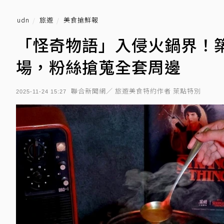
udn
旅遊
美食搶鮮報
「怪奇物語」入侵火鍋界！
場，粉絲搶蒐全套周邊
聯合新聞網／ 旅遊美食特約作者 萊點特別
2025-11-24 15:27