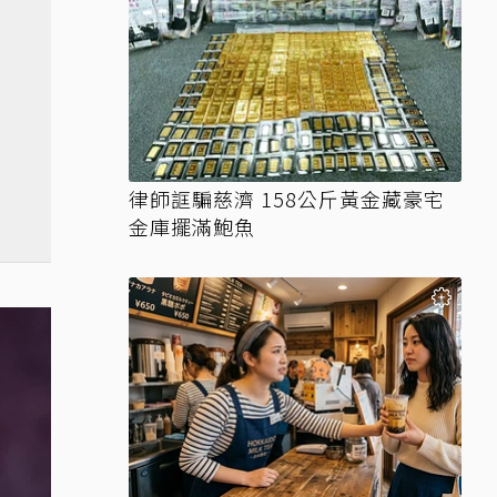
律師誆騙慈濟 158公斤黃金藏豪宅
金庫擺滿鮑魚