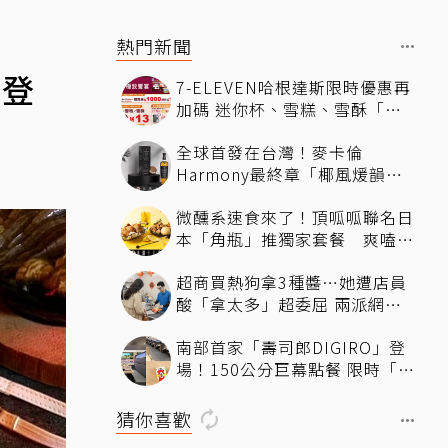
熱門新聞
餐登
7-ELEVEN哈根達斯限時優惠再
加碼 迷你杯、雪糕、雪酥「買
10送13」
全球首發在台灣！麥卡倫
Harmony最終章「椰風煖韻」
桃園機場限量登場
微醺系速食來了！頂呱呱聯名日
本「角瓶」推獨家套餐 爽嗑
「青花椒鹹酥雞」還送限定好禮
超商買熱狗拿3種醬…她遭店員
酸「拿太多」超委屈 兩派網友
掀論戰
南部首家「壽司郎DIGIRO」登
場！150公分巨幕點餐 限時「生
鮭魚2+1貫60元」省錢攻略快看
猜你喜歡