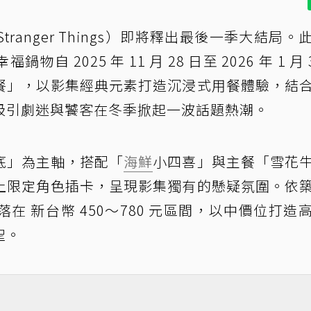
anger Things）即將釋出最後一季大結局。
自 2025 年 11 月 28 日至 2026 年 1 月 
餐」，以影集經典元素打造沉浸式用餐體驗，結
吸引劇迷與饕客在冬季掀起一波話題熱潮。
底」為主軸，搭配「
海鮮
小四喜」與主餐「雪花
上限定角色插卡，呈現影集獨有的懸疑氛圍。依
 新台幣 450～780 元區間，以中價位打造
聖。