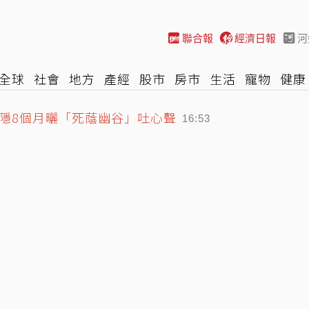
聯合報
經濟日報
河
全球
社會
地方
產經
股市
房市
生活
寵物
健康
隱8個月曬「死蔭幽谷」吐心聲
際
NBA
時尚
汽車
棒球
HBL
遊戲
專題
網誌
16:53
「8幼童擠4坪房」父母只為領補助
16:32