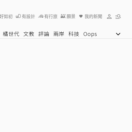
好如初
有設計
有行旅
願景
我的新聞
橘世代
文教
評論
兩岸
科技
Oops
女子漾
陽光行動
影音網
U好學