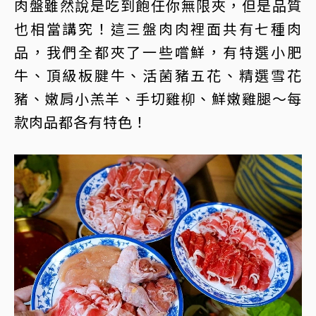
肉盤雖然說是吃到飽任你無限夾，但是品質
也相當講究！這三盤肉肉裡面共有七種肉
品，我們全都夾了一些嚐鮮，有特選小肥
牛、頂級板腱牛、活菌豬五花、精選雪花
豬、嫩肩小羔羊、手切雞柳、鮮嫩雞腿～每
款肉品都各有特色！