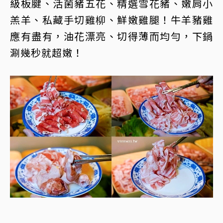
級板腱、活菌豬五花、精選雪花豬、嫩肩小
羔羊、私藏手切雞柳、鮮嫩雞腿！牛羊豬雞
應有盡有，油花漂亮、切得薄而均勻，下鍋
涮幾秒就超嫩！