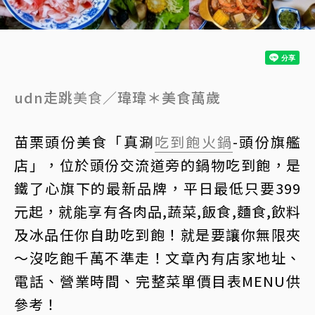
udn走跳
美食
／瑋瑋＊美食萬歲
苗栗頭份美食「真涮
吃到飽
火鍋
-頭份旗艦
店」，位於頭份交流道旁的鍋物吃到飽，是
鐵了心旗下的最新品牌，平日最低只要399
元起，就能享有各肉品,蔬菜,飯食,麵食,飲料
及冰品任你自助吃到飽！就是要讓你無限夾
～沒吃飽千萬不準走！文章內有店家地址、
電話、營業時間、完整菜單價目表MENU供
參考！