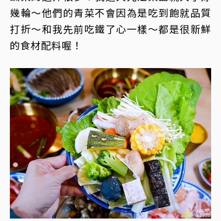
幾輪～他們的青菜不會因為是吃到飽就品質
打折～和我先前吃鐵了心一樣～都是很新鮮
的食材配料喔！