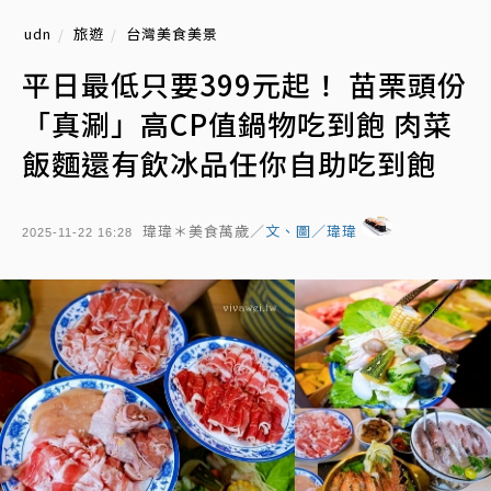
udn
旅遊
台灣美食美景
平日最低只要399元起！ 苗栗頭份
「真涮」高CP值鍋物吃到飽 肉菜
飯麵還有飲冰品任你自助吃到飽
瑋瑋＊美食萬歲／
文、圖／瑋瑋
2025-11-22 16:28