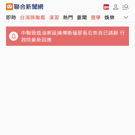
中聯致癌油案延燒傳衛福部長石崇良已請辭 行
即時
白海豚颱風
演習
熱門
要聞
選舉
娛樂
運動
政院最新回應
白海豚颱風移動速度再放慢 這時間點影響台灣
最明顯
郭書瑤認了「有金主」 街頭解放側胸曲線全見
客