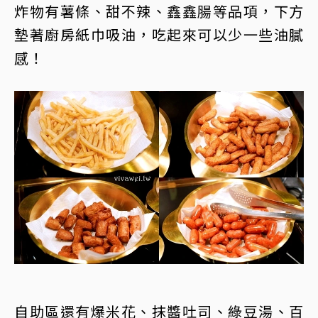
炸物有薯條、甜不辣、鑫鑫腸等品項，下方
墊著廚房紙巾吸油，吃起來可以少一些油膩
感！
自助區還有爆米花、抹醬吐司、綠豆湯、百