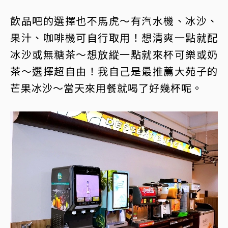
飲品吧的選擇也不馬虎～有汽水機、冰沙、
果汁、咖啡機可自行取用！想清爽一點就配
冰沙或無糖茶～想放縱一點就來杯可樂或奶
茶～選擇超自由！我自己是最推薦大苑子的
芒果冰沙～當天來用餐就喝了好幾杯呢。