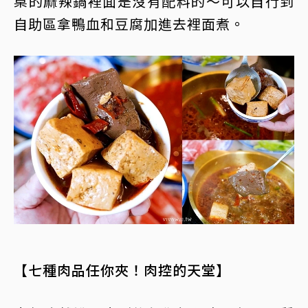
桌的麻辣鍋裡面是沒有配料的～可以自行到
自助區拿鴨血和豆腐加進去裡面煮。
【七種肉品任你夾！肉控的天堂】