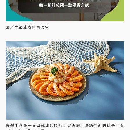
圖／六福旅遊集團提供
嚴選生食級干貝與鮮甜胭脂蝦，以香煎手法鎖住海味精華。圖