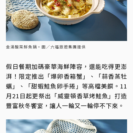
金湯酸菜鮮魚鍋。圖／六福旅遊集團提供
假日餐期加碼豪華海鮮陣容，還能吃得更澎
湃！限定推出「爆卵香箱蟹」、「蒜香蒸牡
蠣」、「甜蝦鮭魚卵手捲」等高檔美饌。11
月21日起更祭出「威靈頓香草烤鮭魚」打造
豐富秋冬饗宴，讓人一輪又一輪停不下來。