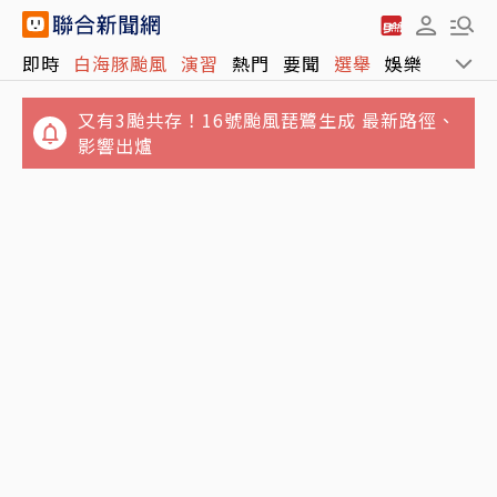
即時
白海豚颱風
演習
熱門
要聞
選舉
娛樂
運動
又有3颱共存！16號颱風琵鷺生成 最新路徑、
影響出爐
講手機太大聲被廣播提醒 女衝進車長室攻擊…
政院月底拍板總預算案 明年度國防預算將創新
台鐵不忍喊告
高上看1.1兆