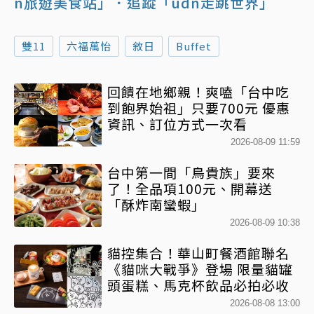
n旅遊美食站」
．追蹤「udn走跳世界」
雙11
六福萬怡
敘日
Buffet
回饋在地鄉親！爽嗑「台中吃
到飽界始祖」只要700元 優惠
資訊、訂位方式一次看
2026-08-09 11:59
台中第一間「鳥貴族」要來
了！全品項100元、開幕送
「酥炸南蠻蝦」
2026-08-09 10:38
貓控集合！華山町餐酒館聯名
《貓咪大戰爭》登場 限量貓罐
頭蛋糕、馬克杯飲品必拍必收
2026-08-08 13:00