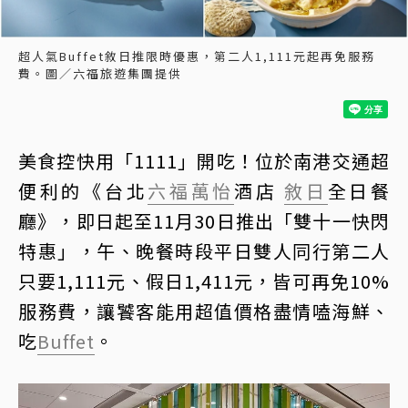
超人氣Buffet敘日推限時優惠，第二人1,111元起再免服務
費。圖／六福旅遊集團提供
美食控快用「1111」開吃！位於南港交通超
便利的《台北
六福萬怡
酒店
敘日
全日餐
廳》，即日起至11月30日推出「雙十一快閃
特惠」，午、晚餐時段平日雙人同行第二人
只要1,111元、假日1,411元，皆可再免10%
服務費，讓饕客能用超值價格盡情嗑海鮮、
吃
Buffet
。