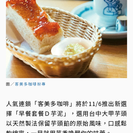
圖／
客美多咖啡粉專
人氣連鎖「客美多咖啡」將於11/6推出新選
擇「早餐套餐Ｄ芋泥」，選用台中大甲芋頭
以天然製法保留芋頭餡的原始風味，口感鬆
軟綿密，一早就用芋香喚醒你的味蕾。