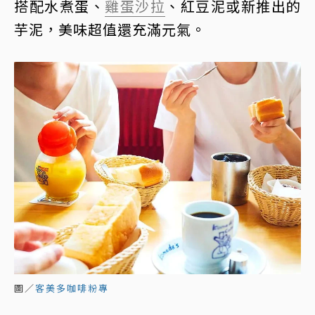
搭配水煮蛋、
雞蛋沙拉
、紅豆泥或新推出的
芋泥，美味超值還充滿元氣。
圖／
客美多咖啡粉專