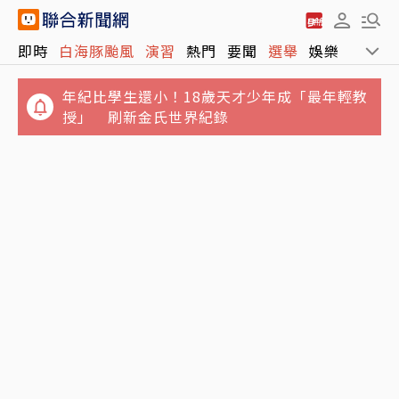
效果比散步還好！復健科醫師揭「1動作」：
即時
白海豚颱風
演習
熱門
要聞
選舉
娛樂
運動
在家就能降血壓
年紀比學生還小！18歲天才少年成「最年輕教
授」 刷新金氏世界紀錄
女大生產子後伴屍6日…檢依殺人罪嫌聲押 北
院裁定無保請回