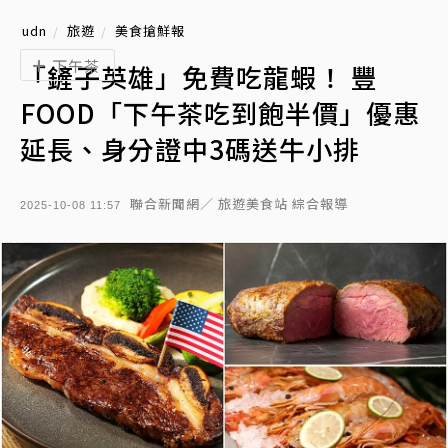
udn
旅遊
美食搶鮮報
下午茶
「鏟子英雄」免費吃龍蝦！ 豐
FOOD「下午茶吃到飽半價」優惠
延長、身分證中3碼送牛小排
聯合新聞網／ 旅遊美食站 綜合報導
2025-10-08 11:57