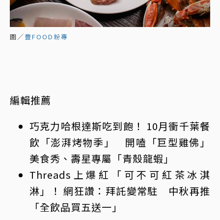
圖／
豐FOOD粉專
編輯推薦
巧克力哈根達斯
吃到飽
！ 10月衝千葉餐
飲「澎湃烤物季」 開嗑「巨型雞佛」
美食秀、壽星專屬「青殼龍蝦」
Threads上爆紅「可不可紅茶冰淇
淋」！ 網狂讚：拜託變常駐 中秋再推
「全飲品買五送一」