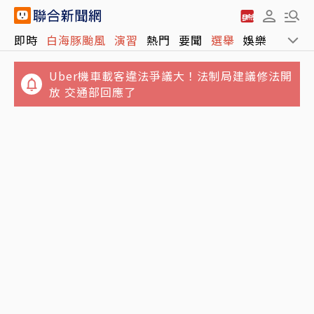
即時
白海豚颱風
演習
熱門
要聞
選舉
娛樂
運動
Uber機車載客違法爭議大！法制局建議修法開
放 交通部回應了
不只周子瑜、葉舒華！台灣林莎首度入圍全球
講手機太大聲被廣播提醒 女衝進車長室攻擊…
百大美女
台鐵不忍喊告