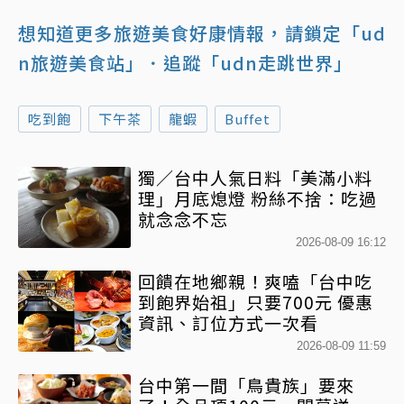
想知道更多旅遊美食好康情報，請鎖定「ud
n旅遊美食站」
．追蹤「udn走跳世界」
吃到飽
下午茶
龍蝦
Buffet
獨／台中人氣日料「美滿小料
理」月底熄燈 粉絲不捨：吃過
就念念不忘
2026-08-09 16:12
回饋在地鄉親！爽嗑「台中吃
到飽界始祖」只要700元 優惠
資訊、訂位方式一次看
2026-08-09 11:59
台中第一間「鳥貴族」要來