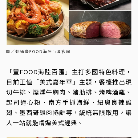
圖／翻攝豐FOOD海陸百匯官網
「豐FOOD海陸百匯」主打多國特色料理，
目前正值「美式嘉年華」主題，餐檯推出現
切牛排、煙燻牛胸肉、豬肋排、烤啤酒雞、
起司通心粉、南方手抓海鮮、紐奧良辣雞
翅、墨西哥雞肉捲餅等，統統無限取用，讓
人一站就能嚐遍美式經典。