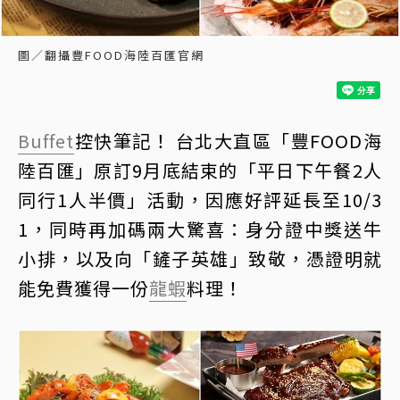
圖／翻攝豐FOOD海陸百匯官網
Buffet
控快筆記！ 台北大直區「豐FOOD海
陸百匯」原訂9月底結束的「平日下午餐2人
同行1人半價」活動，因應好評延長至10/3
1，同時再加碼兩大驚喜：身分證中獎送牛
小排，以及向「鏟子英雄」致敬，憑證明就
能免費獲得一份
龍蝦
料理！