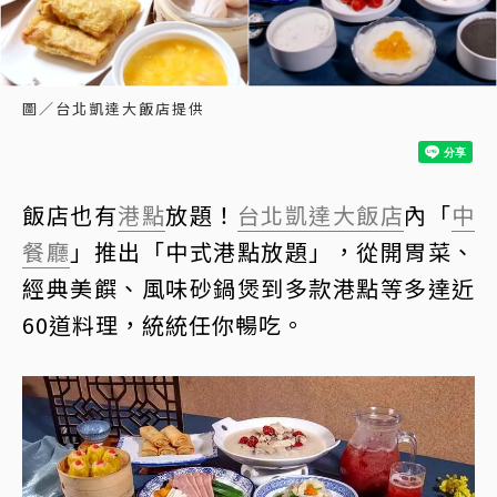
圖／台北凱達大飯店提供
飯店也有
港點
放題！
台北凱達大飯店
內「
中
餐廳
」推出「中式港點放題」，從開胃菜、
經典美饌、風味砂鍋煲到多款港點等多達近
60道料理，統統任你暢吃。