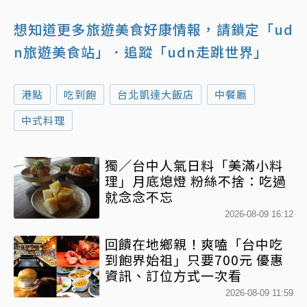
想知道更多旅遊美食好康情報，請鎖定「ud
n旅遊美食站」
．追蹤「udn走跳世界」
港點
吃到飽
台北凱達大飯店
中餐廳
中式料理
獨／台中人氣日料「美滿小料
理」月底熄燈 粉絲不捨：吃過
就念念不忘
2026-08-09 16:12
回饋在地鄉親！爽嗑「台中吃
到飽界始祖」只要700元 優惠
資訊、訂位方式一次看
2026-08-09 11:59