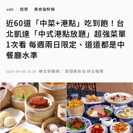
udn
旅遊
美食搶鮮報
近60道「中菜+港點」吃到飽！台
北凱達「中式港點放題」超強菜單
1次看 每週兩日限定、道道都是中
餐廳水準
聯合新聞網／ 旅遊美食站 綜合報導
2025-09-09 15:29