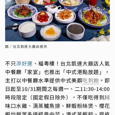
圖／台北凱達大飯店提供
不只
添好運
、福粵樓！台北凱達大飯店人氣
中餐廳「家宴」也推出「中式港點放題」，
主打以中餐廳水準提供中式美饌
吃到飽
。即
日起至10/31期間之每週一、二11:30-14:00
時段限定（國定假日除外），不僅吃得到川
味口水雞、清蒸鱸魚排、鮮蝦粉絲煲、櫻花
蝦炒飯等多道經典中菜，港式蒸蝦餃、腐皮