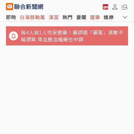
每4人就1人吃安眠藥！藥師揭「藥駕」黑數不
即時
白海豚颱風
演習
熱門
要聞
選舉
娛樂
運動
輸酒駕 降血壓血糖藥也中鏢
驚！軍演途中48顆砲彈滾落車外 台13線交管
畫面曝光