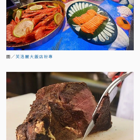
圖／
芙洛麗大飯店粉專