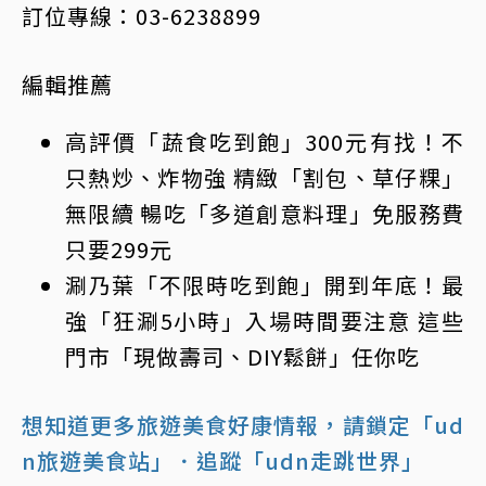
訂位專線：03-6238899
編輯推薦
高評價「蔬食
吃到飽
」300元有找！不
只熱炒、炸物強 精緻「割包、草仔粿」
無限續 暢吃「多道創意料理」免服務費
只要299元
涮乃葉「不限時吃到飽」開到年底！最
強「狂涮5小時」入場時間要注意 這些
門市「現做壽司、DIY鬆餅」任你吃
想知道更多旅遊美食好康情報，請鎖定「ud
n旅遊美食站」
．追蹤「udn走跳世界」