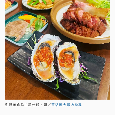
澎湖美食季主題佳餚。圖／
芙洛麗大飯店粉專