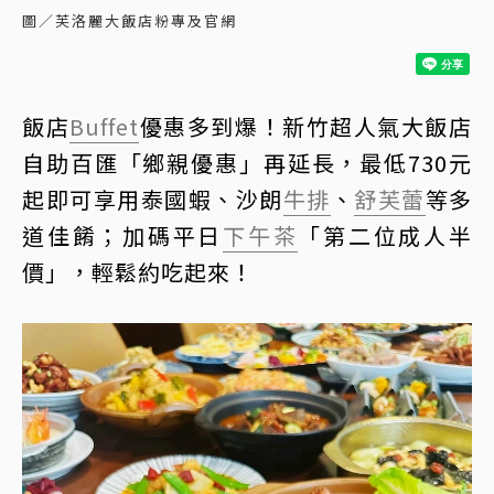
圖／芙洛麗大飯店粉專及官網
飯店
Buffet
優惠多到爆！新竹超人氣大飯店
自助百匯「鄉親優惠」再延長，最低730元
起即可享用泰國蝦、沙朗
牛排
、
舒芙蕾
等多
道佳餚；加碼平日
下午茶
「第二位成人半
價」，輕鬆約吃起來！