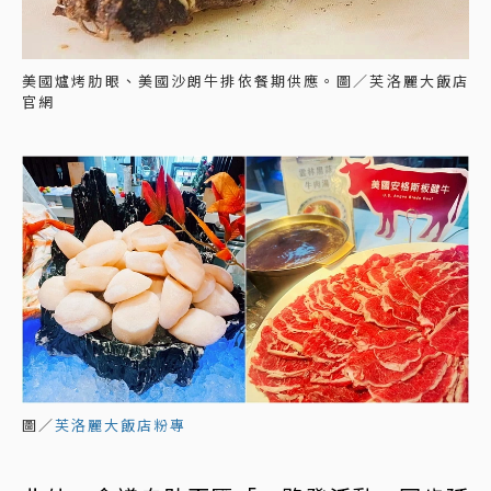
美國爐烤肋眼、美國沙朗牛排依餐期供應。圖／芙洛麗大飯店
官網
圖／
芙洛麗大飯店粉專