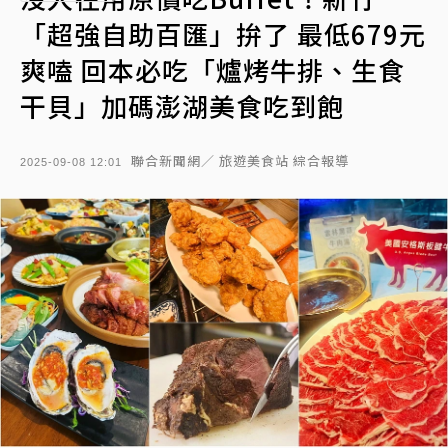
「超強自助百匯」拚了 最低679元
爽嗑 回本必吃「爐烤牛排、生食
干貝」加碼澎湖美食吃到飽
聯合新聞網／ 旅遊美食站 綜合報導
2025-09-08 12:01