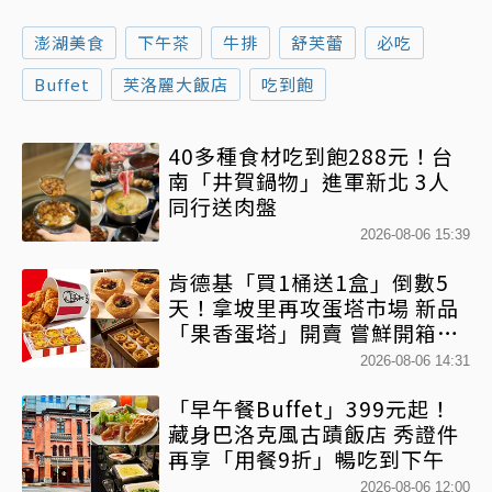
澎湖美食
下午茶
牛排
舒芙蕾
必吃
Buffet
芙洛麗大飯店
吃到飽
40多種食材吃到飽288元！台
南「井賀鍋物」進軍新北 3人
同行送肉盤
2026-08-06 15:39
肯德基「買1桶送1盒」倒數5
天！拿坡里再攻蛋塔市場 新品
「果香蛋塔」開賣 嘗鮮開箱現
省71元
2026-08-06 14:31
「早午餐Buffet」399元起！
藏身巴洛克風古蹟飯店 秀證件
再享「用餐9折」暢吃到下午
2026-08-06 12:00