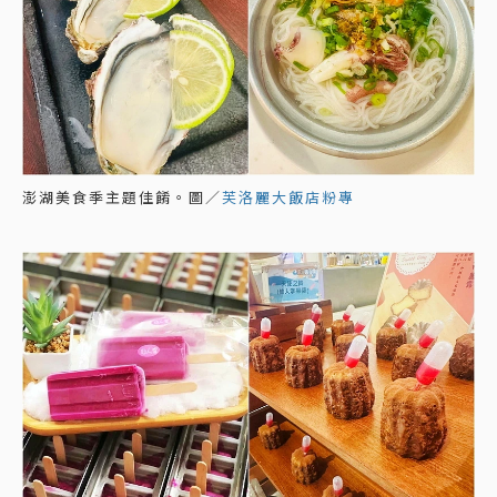
澎湖美食季主題佳餚。圖／
芙洛麗大飯店粉專