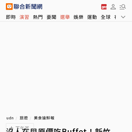
即時
演習
熱門
要聞
選舉
娛樂
運動
全球
社會
udn
旅遊
美食搶鮮報
下午茶
沒人在用原價吃Buffet！新竹