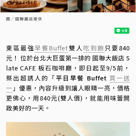
圖／國聯飯店提供
東區最強
早餐
Buffet
雙人
吃到飽
只要840
元！ 位於台北大巨蛋第一排的 國聯大飯店 S
late CAFE 板石咖啡廳，即日起至9/5前，
祭出超誘人的「
平日早餐 Buffet
買一送
一
」優惠，內容升級到讓人眼睛一亮，價格
更佛心，用840元(雙人價)，就能用味蕾開
啟美好的一天。