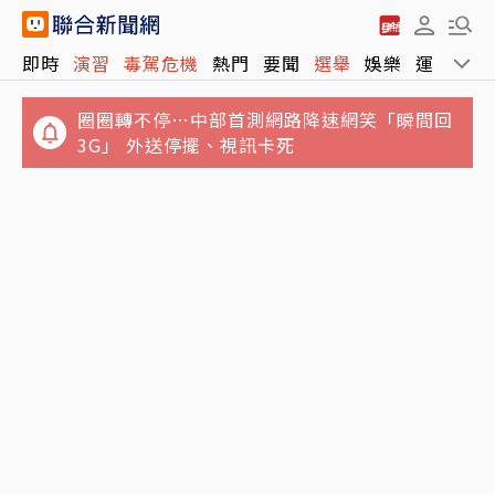
即時
演習
毒駕危機
熱門
要聞
選舉
娛樂
運動
全
圈圈轉不停…中部首測網路降速網笑「瞬間回
3G」 外送停擺、視訊卡死
「慶餘年」男星驚傳病逝！才不適住院1周 圈
影／台中市城鎮韌性演習Line傳不出訊息 台中
內好友悲痛悼念
車站急趕旅客