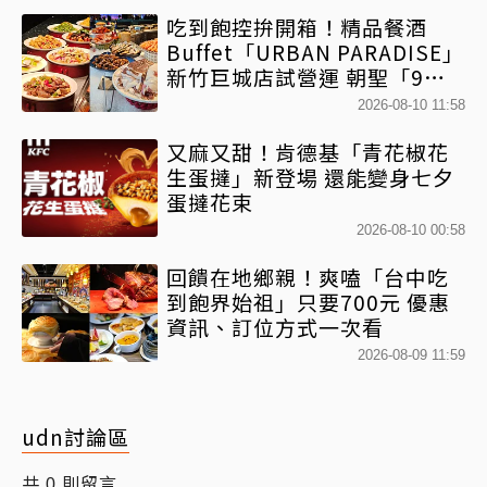
吃到飽控拚開箱！精品餐酒
Buffet「URBAN PARADISE」
新竹巨城店試營運 朝聖「9大
餐區」免跑台北
2026-08-10 11:58
又麻又甜！肯德基「青花椒花
生蛋撻」新登場 還能變身七夕
蛋撻花束
2026-08-10 00:58
回饋在地鄉親！爽嗑「台中吃
到飽界始祖」只要700元 優惠
資訊、訂位方式一次看
2026-08-09 11:59
udn討論區
共
則留言
0