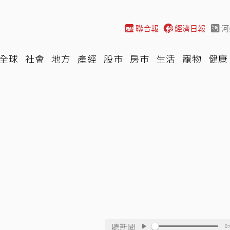
聯合報
經濟日報
河
全球
社會
地方
產經
股市
房市
生活
寵物
健康
際
NBA
時尚
汽車
棒球
HBL
遊戲
專題
網誌
聽新聞
0: