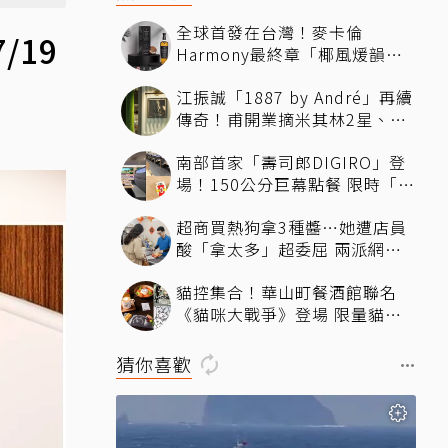
全球首發在台灣！麥卡倫
19
Harmony最終章「椰風煖韻」
桃園機場限量登場
江振誠「1887 by André」再續
傳奇！甫開業摘米其林2星、年
度開業大獎
南部首家「壽司郎DIGIRO」登
場！150公分巨幕點餐 限時「生
鮭魚2+1貫60元」省錢攻略快看
超商買熱狗拿3種醬…她遭店員
酸「拿太多」超委屈 兩派網友
掀論戰
貓控集合！華山町餐酒館聯名
《貓咪大戰爭》登場 限量貓罐
頭蛋糕、馬克杯飲品必拍必收
猜你喜歡