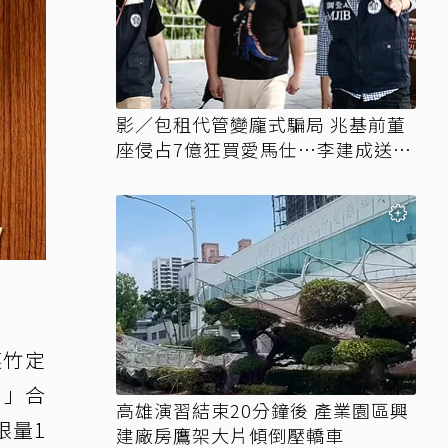
影／包租代管變龐式騙局 兆基前董
座侵占7億狂買愛馬仕…李建成送北
檢
蒸竹定
扣」合
高雄演習結束20分鐘後 產業園區興
限量1
建廠房鷹架大片傾倒壓轎車