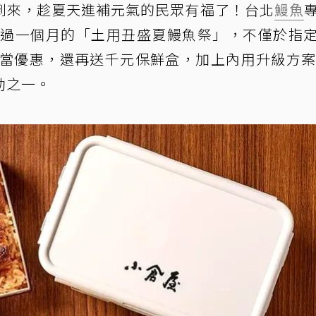
到來，趁夏天進補元氣的民眾有福了！台北
鰻魚
推出超過一個月的「土用丑盛夏鰻魚祭」，不僅於指
當優惠，還再送千元保鮮盒，加上內用升級方案
動之一。