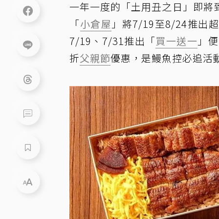
一年一度的「土用丑之日」即將
「
小倉屋
」將7/19至8/24
7/19、7/31推出「
買一送一
」便
折
父親節
優惠，是鰻魚控必追活