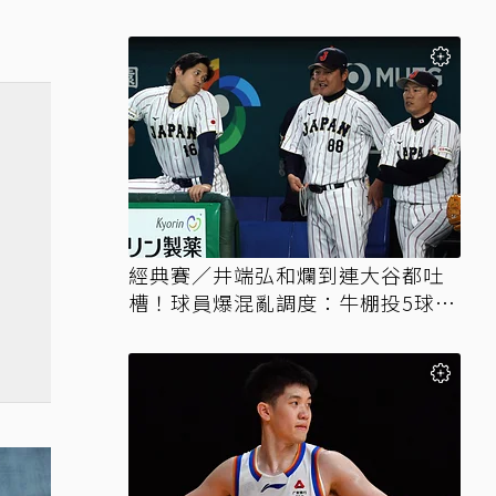
經典賽／井端弘和爛到連大谷都吐
槽！球員爆混亂調度：牛棚投5球就
上場