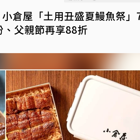
 小倉屋「土用丑盛夏鰻魚祭」7/
份、父親節再享88折