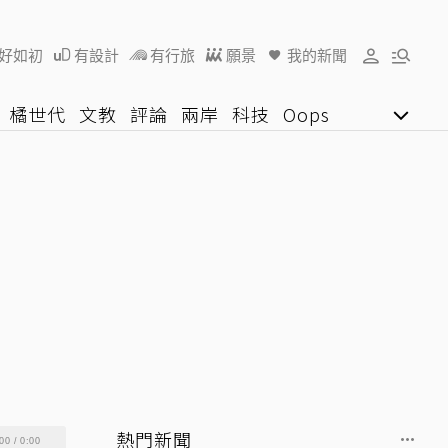
好如初
有設計
有行旅
願景
我的新聞
橘世代
文教
評論
兩岸
科技
Oops
女子漾
陽光行動
影音網
U好學
熱門新聞
00
/
0:00