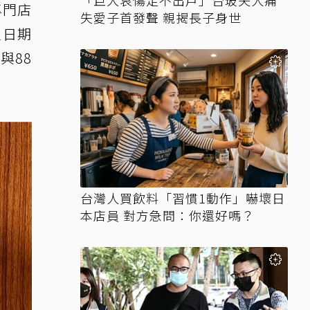
「巨大哀傷足不出戶」台玻夫人痛
專門店
失愛子首發聲 親揭長子身世
定日期
與88
台灣人買飲料「習慣1動作」嚇壞日
本店員 對方急問：你還好嗎？