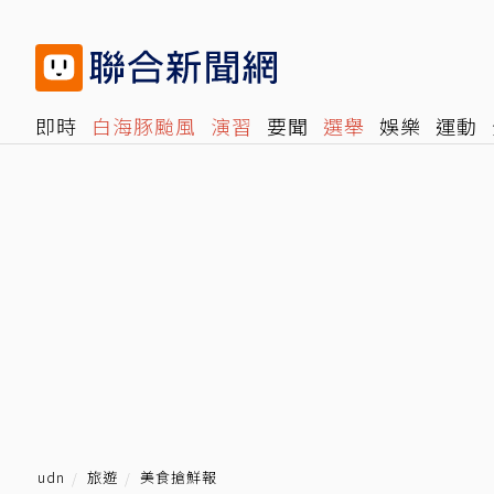
即時
白海豚颱風
演習
要聞
選舉
娛樂
運動
閱讀
旅遊
雜誌
報時光
倡議+
500輯
轉角國
udn
旅遊
美食搶鮮報