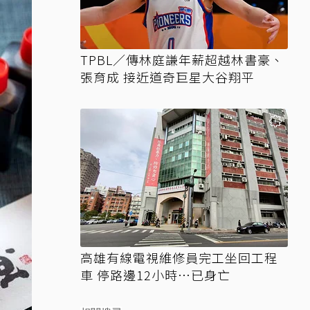
TPBL／傳林庭謙年薪超越林書豪、
張育成 接近道奇巨星大谷翔平
高雄有線電視維修員完工坐回工程
車 停路邊12小時…已身亡