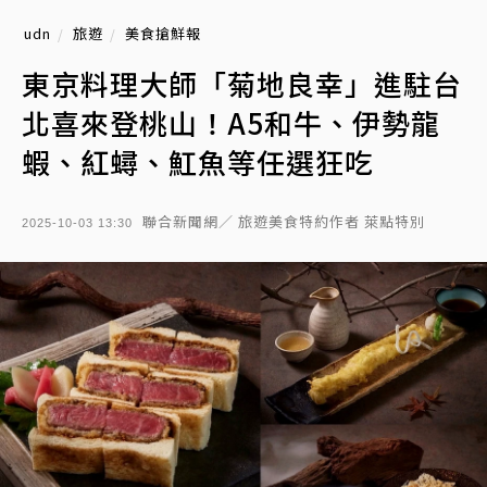
udn
旅遊
美食搶鮮報
東京料理大師「菊地良幸」進駐台
北喜來登桃山！A5和牛、伊勢龍
蝦、紅蟳、魟魚等任選狂吃
聯合新聞網／ 旅遊美食特約作者 萊點特別
2025-10-03 13:30