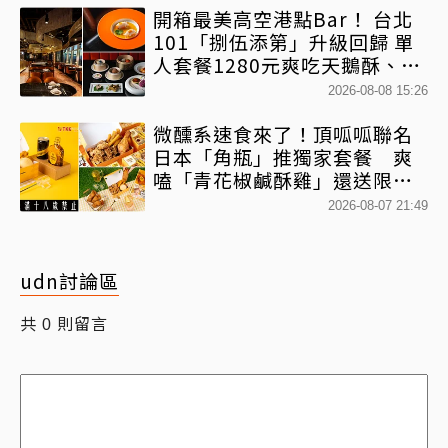
開箱最美高空港點Bar！ 台北
101「捌伍添第」升級回歸 單
人套餐1280元爽吃天鵝酥、微
醺蝦餃皇、絲襪茶走變調酒
2026-08-08 15:26
微醺系速食來了！頂呱呱聯名
日本「角瓶」推獨家套餐 爽
嗑「青花椒鹹酥雞」還送限定
好禮
2026-08-07 21:49
udn討論區
共
則留言
0