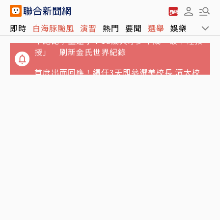
年紀比學生還小！18歲天才少年成「最年輕教
即時
白海豚颱風
演習
熱門
要聞
選舉
娛樂
運動
授」 刷新金氏世界紀錄
首度出面回應！續任3天即參選美校長 清大校
長高為元發信致歉