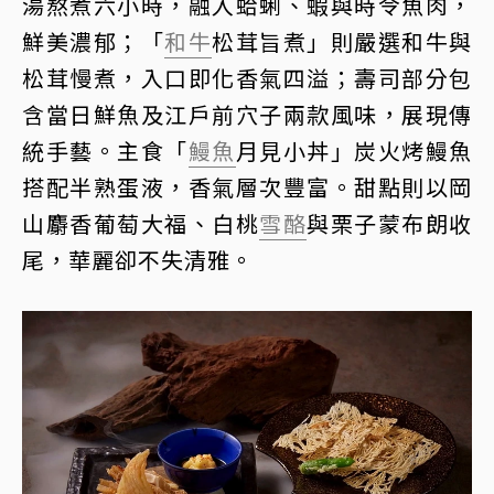
湯熬煮六小時，融入蛤蜊、蝦與時令魚肉，
鮮美濃郁；「
和牛
松茸旨煮」則嚴選和牛與
松茸慢煮，入口即化香氣四溢；壽司部分包
含當日鮮魚及江戶前穴子兩款風味，展現傳
統手藝。主食「
鰻魚
月見小丼」炭火烤鰻魚
搭配半熟蛋液，香氣層次豐富。甜點則以岡
山麝香葡萄大福、白桃
雪酪
與栗子蒙布朗收
尾，華麗卻不失清雅。