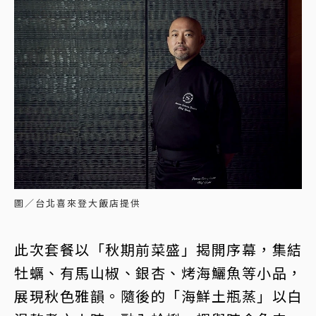
圖／台北喜來登大飯店提供
此次套餐以「秋期前菜盛」揭開序幕，集結
牡蠣、有馬山椒、銀杏、烤海鱺魚等小品，
展現秋色雅韻。隨後的「海鮮土瓶蒸」以白