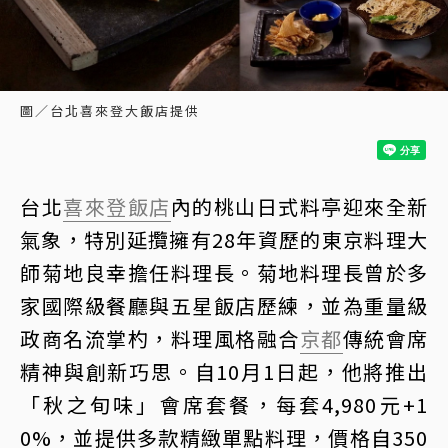
圖／台北喜來登大飯店提供
台北
喜來登飯店
內的桃山日式料亭迎來全新
氣象，特別延攬擁有28年資歷的東京料理大
師菊地良幸擔任料理長。菊地料理長曾於多
家國際級餐廳與五星飯店歷練，並為重量級
政商名流掌杓，料理風格融合
京都
傳統會席
精神與創新巧思。自10月1日起，他將推出
「秋之旬味」會席套餐，每套4,980元+1
0%，並提供多款精緻單點料理，價格自350