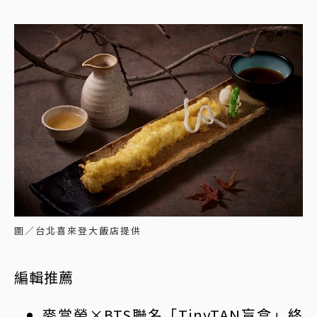
圖／台北喜來登大飯店提供
編輯推薦
麥當勞×BTS聯名「TinyTAN盲盒」終