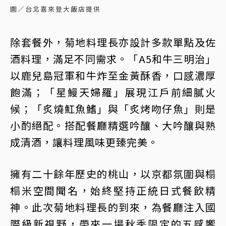
圖／台北喜來登大飯店提供
除套餐外，菊地料理長亦設計多款單點及佐
酒料理，滿足不同需求。「A5和牛三明治」
以鹿兒島冠軍和牛炸至金黃酥香，口感濃厚
飽滿；「星鰻天婦羅」展現江戶前細膩火
候；「炙燒魟魚鰭」與「炙烤吻仔魚」則是
小酌絕配。搭配餐廳精選吟釀、大吟釀與熟
成清酒，讓料理風味更臻完美。
擁有二十餘年歷史的桃山，以京都氛圍與榻
榻米空間聞名，始終堅持正統日式餐飲精
神。此次菊地料理長的到來，為餐廳注入國
際級新視野，帶來一場秋季限定的五感饗