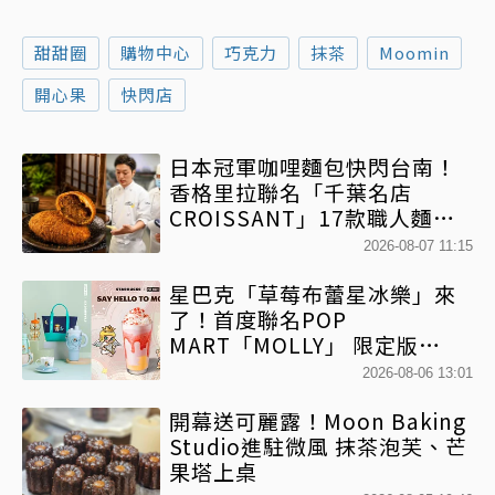
甜甜圈
購物中心
巧克力
抹茶
Moomin
開心果
快閃店
日本冠軍咖哩麵包快閃台南！
香格里拉聯名「千葉名店
CROISSANT」17款職人麵包
限時開賣
2026-08-07 11:15
星巴克「草莓布蕾星冰樂」來
了！首度聯名POP
MART「MOLLY」 限定版
「MOLLYｘBearista小熊杯」
2026-08-06 13:01
必收藏
開幕送可麗露！Moon Baking
Studio進駐微風 抹茶泡芙、芒
果塔上桌