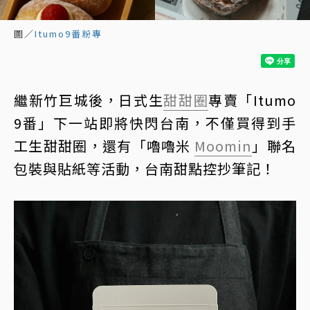
圖／
Itumo9番粉專
繼新竹巨城後，日式生
甜甜圈
專賣「Itumo
9番」下一站即將快閃台南，不僅買得到手
工生甜甜圈，還有「嚕嚕米
Moomin
」聯名
包裝與貼紙等活動，台南甜點控抄筆記！