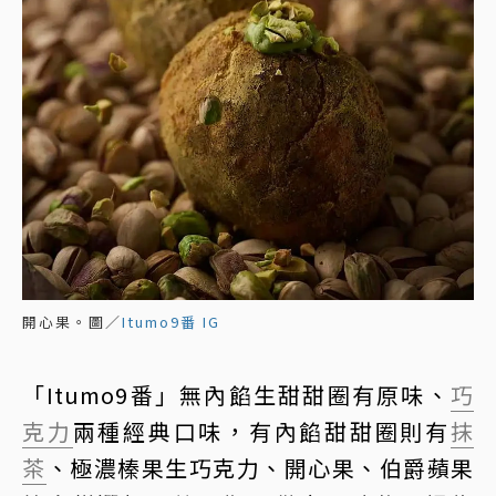
開心果。圖／
Itumo9番 IG
「Itumo9番」無內餡生甜甜圈有原味、
巧
克力
兩種經典口味，有內餡甜甜圈則有
抹
茶
、極濃榛果生巧克力、開心果、伯爵蘋果