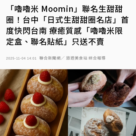
「嚕嚕米 Moomin」聯名生甜甜
圈！台中「日式生甜甜圈名店」首
度快閃台南 療癒質感「嚕嚕米限
定盒、聯名貼紙」只送不賣
聯合新聞網／ 旅遊美食站 綜合報導
2025-11-04 14:01