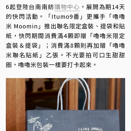
6起登陸台南南紡
購物中心
，展開為期14天
的快閃活動。「Itumo9番」更攜手「嚕嚕
米 Moomin」推出聯名限定盒裝、提袋和貼
紙，快閃期間消費滿4顆即贈「嚕嚕米限定
盒裝＆提袋」；消費滿8顆則再加贈「嚕嚕
米聯名貼紙」乙張。不光要拍可口生甜甜
圈，嚕嚕米包裝一樣要打卡起來。