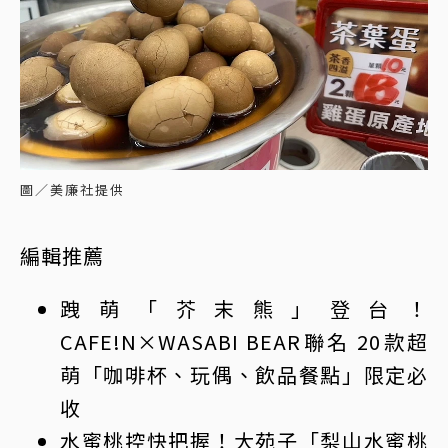
圖／美廉社提供
編輯推薦
跩萌「芥末熊」登台！
CAFE!N×WASABI BEAR聯名 20款超
萌「咖啡杯、玩偶、飲品餐點」限定必
收
水蜜桃控快把握！大苑子「梨山水蜜桃