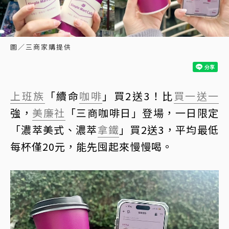
圖／三商家購提供
上班族
「續命
咖啡
」買2送3！比
買一送一
強，
美廉社
「三商咖啡日」登場，一日限定
「濃萃美式、濃萃
拿鐵
」買2送3，平均最低
每杯僅20元，能先囤起來慢慢喝。