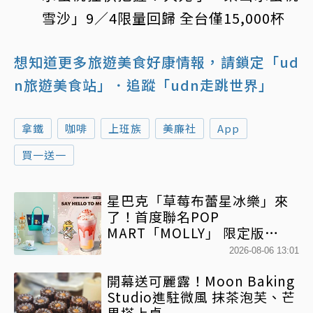
雪沙」9／4限量回歸 全台僅15,000杯
想知道更多旅遊美食好康情報，請鎖定「ud
n旅遊美食站」
．追蹤「udn走跳世界」
拿鐵
咖啡
上班族
美廉社
App
買一送一
星巴克「草莓布蕾星冰樂」來
了！首度聯名POP
MART「MOLLY」 限定版
「MOLLYｘBearista小熊杯」
2026-08-06 13:01
必收藏
開幕送可麗露！Moon Baking
Studio進駐微風 抹茶泡芙、芒
果塔上桌