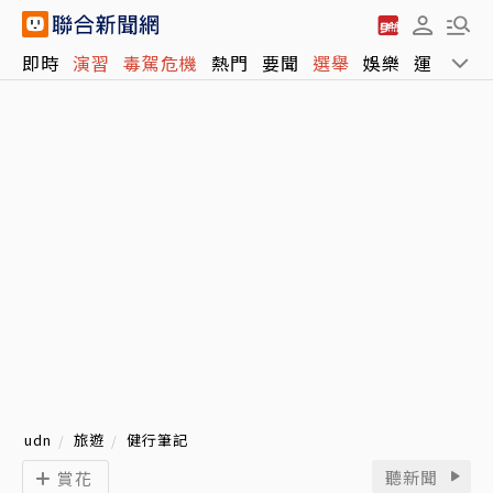
即時
演習
毒駕危機
熱門
要聞
選舉
娛樂
運動
全
udn
旅遊
健行筆記
聽新聞
賞花