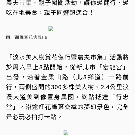
農夫
市集
、親子闖關活動，讓你邊健行、邊
吃在地美食，親子同遊超適合！
圖／翻攝賞花快報FB
「淡水美人樹賞花健行暨農夫市集」活動將
於周六早上8點開始，從新北市「宏龍宮」
出發，沿著奎柔山路（北8鄉道）一路前
行，兩側盛開的300多株美人樹、2.4公里浪
漫大道美到像置身異國，終點抵達「行忠
堂」，沿途紅花綠葉交織的夢幻景色，完全
是必玩必拍打卡點。