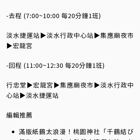
-去程 (7:00~10:00 每20分鐘1班)
淡水捷運站▶淡水行政中心站▶集應廟夜市
▶宏龍宮
-回程 (11:00~12:30 每20分鐘1班)
行忠堂▶宏龍宮▶集應廟夜市▶淡水行政中
心站▶淡水捷運站
編輯推薦
滿版紙鶴太浪漫！桃園神社「千鶴結び