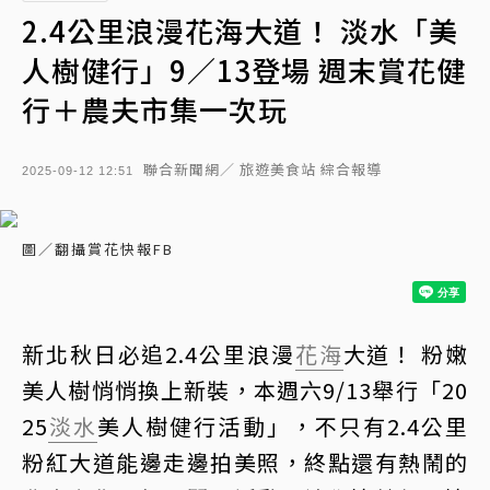
2.4公里浪漫花海大道！ 淡水「美
人樹健行」9／13登場 週末賞花健
行＋農夫市集一次玩
聯合新聞網／ 旅遊美食站 綜合報導
2025-09-12 12:51
圖／翻攝賞花快報FB
新北秋日必追2.4公里浪漫
花海
大道！ 粉嫩
美人樹悄悄換上新裝，本週六9/13舉行「20
25
淡水
美人樹健行活動」，不只有2.4公里
粉紅大道能邊走邊拍美照，終點還有熱鬧的