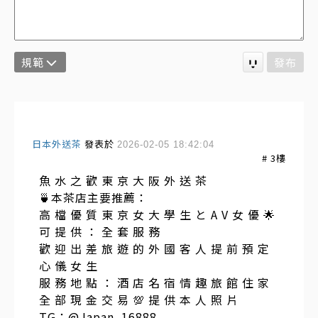
規範
發布
日本外送茶
發表於
2026-02-05 18:42:04
#
3
樓
魚 水 之 歡 東 京 大 阪 外 送 茶
🍵本茶店主要推薦：
高 檔 優 質 東 京 女 大 學 生 と A V 女 優 🌟
可 提 供 ： 全 套 服 務
歡 迎 出 差 旅 遊 的 外 國 客 人 提 前 預 定
心 儀 女 生
服 務 地 點 ： 酒 店 名 宿 情 趣 旅 館 住 家
全 部 現 金 交 易 💯 提 供 本 人 照 片
TG：@Japan_16888