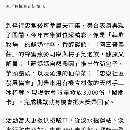
圖／翻攝賞花快報FB
到達行忠堂後可參農夫市集、舞台表演與親
子闖關，今年市集攤位超精彩，像是「犇群
牧場」的鮮奶雪糕、香醇饅頭；「阿三哥農
莊」的蜂蜜燕麥司康與梅子氣泡飲，健康又
解暑；「羅媽媽自然農園」推出竹筍包子、
芋頭饅頭，以及沁涼的仙草茶；「忠寮社區
發展協會」則帶來用有機食材做的天然手工
冰棒等。現場還會限量發放3,000份「闖關
卡」，完成挑戰就有機會把大獎帶回家。
活動當天更提供接駁車，從淡水捷運站、淡
水行政中心站、集應廟夜市等地，都能一路