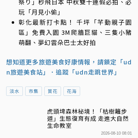
祭り」秒飛日本 中秋雙十連假必拍、必
玩「月見小偷」
彰化最新打卡點！ 千坪「芊動親子園
區」免費入園 3M爬牆巨貓、三隻小豬
萌翻、夢幻雲朵巴士太好拍
想知道更多旅遊美食好康情報，請鎖定「ud
n旅遊美食站」
．追蹤「udn走跳世界」
淡水
市集
賞花
花海
虎頭埤森林秘境！「枯樹籬步
道」生態復育有成 走進大自然
生命教室
2026-08-10 08:01