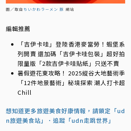
圖／取自
ちいかわラーメン 豚
網站
編輯推薦
「
吉伊卡哇
」登陸香港麥當勞！蝦堡系
列開賣 還加碼「吉伊卡哇包裝」超好拍
限量版「2款吉伊卡哇貼紙」只送不賣
暑假遊花東攻略！ 2025縱谷大地藝術季
「12件地景藝術」秘境探索 潮人打卡超
Chill
想知道更多旅遊美食好康情報，請鎖定「ud
n旅遊美食站」
．追蹤「udn走跳世界」