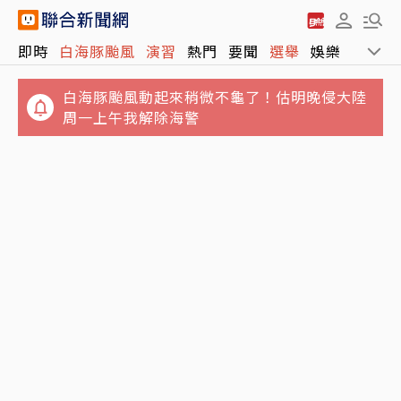
即時
白海豚颱風
演習
熱門
要聞
選舉
娛樂
運動
白海豚颱風動起來稍微不龜了！估明晚侵大陸
周一上午我解除海警
垃圾堆積如山！澎湖8童遭棄養4坪屋內慘況曝
晚餐準備太慢…25歲人妻遭小叔用斧頭斬首 頭
光 縣府大動作訪視吃閉門羹
顱懸掛屋外榕樹