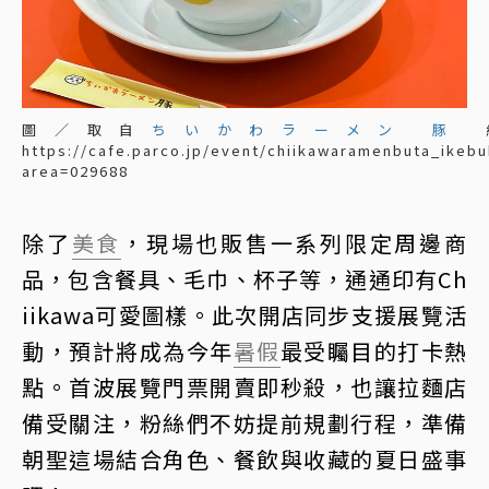
圖／取自
ちいかわラーメン 豚
https://cafe.parco.jp/event/chiikawaramenbuta_ikeb
area=029688
除了
美食
，現場也販售一系列限定周邊商
品，包含餐具、毛巾、杯子等，通通印有Ch
iikawa可愛圖樣。此次開店同步支援展覽活
動，預計將成為今年
暑假
最受矚目的打卡熱
點。首波展覽門票開賣即秒殺，也讓拉麵店
備受關注，粉絲們不妨提前規劃行程，準備
朝聖這場結合角色、餐飲與收藏的夏日盛事