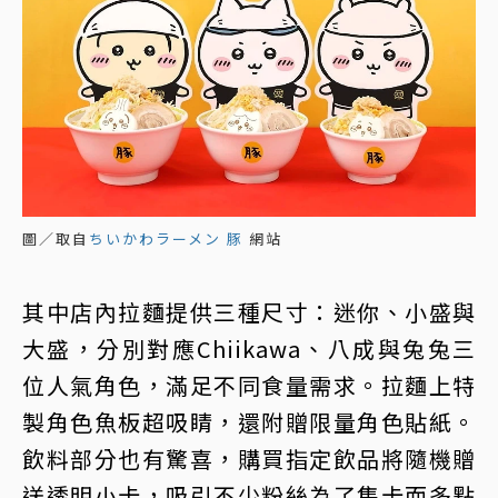
圖／取自
ちいかわラーメン 豚
網站
其中店內拉麵提供三種尺寸：迷你、小盛與
大盛，分別對應Chiikawa、八成與兔兔三
位人氣角色，滿足不同食量需求。拉麵上特
製角色魚板超吸睛，還附贈限量角色貼紙。
飲料部分也有驚喜，購買指定飲品將隨機贈
送透明小卡，吸引不少粉絲為了集卡而多點