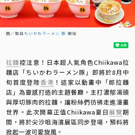
圖／取自
ちいかわラーメン 豚
網站
拉麵
控注意！日本超人氣角色Chiikawa拉
麵店「ちいかわラーメン豚」即將於8月中
旬首度登陸
香港
！這家以動畫中「郎拉麵
店」為靈感打造的主題餐廳，主打濃郁湯頭
與厚切豚肉的拉麵，讓粉絲們彷彿走進漫畫
世界。此次開幕正值Chiikawa夏日
展覽
期
間，將於尖沙咀海濱展區同步登場，預料將
掀起一波可愛旋風。