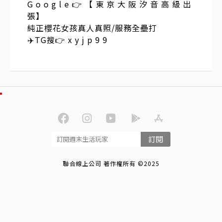
G o o g l e 👉 【 東 京 大 阪 汐 音 高 級 出
張】
純正櫻花女孩真人真照/服務全壘打
✈️TG搜👉 x y j p 9 9
訂閱
聯合線上公司 著作權所有 ©2025