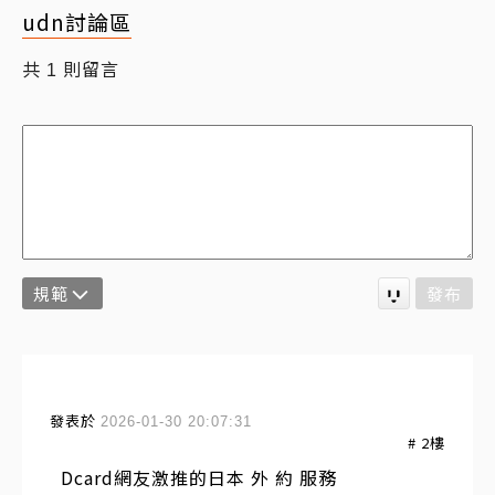
udn討論區
共
則留言
1
規範
發布
發表於
2026-01-30 20:07:31
#
2
樓
Dcard網友激推的日本 外 約 服務