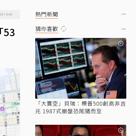
熱門新聞
00
/
0:00
猜你喜歡
53
「大賣空」貝瑞：標普500創高非吉
兆 1987式崩盤恐尾隨而至