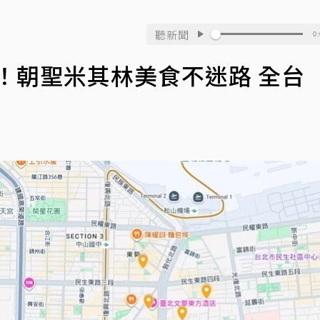
聽新聞
0:
！朝聖米其林美食不迷路 全台「