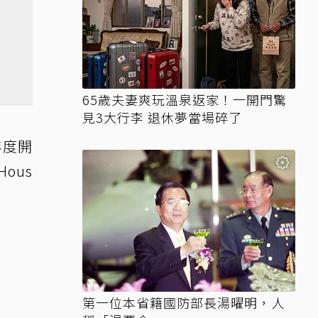
65歲夫妻爽玩溫泉返家！一開門驚
見3大行李 退休夢當場碎了
年度開
ous
第一位本省籍國防部長湯曜明，人