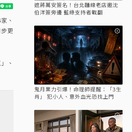
遮蔣萬安簽名！台北麵線老店邀沈
伯洋簽旁邊 藍綠支持者戰翻
3家、
同步更
烹」、
鬼月業力引爆！命理師提醒：「3生
肖」 犯小人、意外血光恐找上門