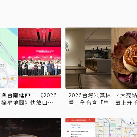
與台南延伸！ 《2026
2026台灣米其林「4大亮
食摘星地圖》快放口
看！全台含「星」量上升 
在手絕不迷路
只破蛋摘首星、最大贏家
這