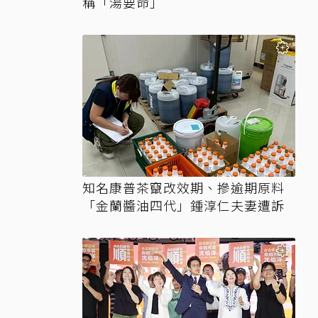
稱「湯要命」
知名康普茶竄改效期、摻逾期原料
「金蘭醬油四代」鍾淳仁夫妻遭訴