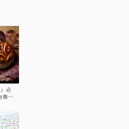
點」必
台南不
也藏在