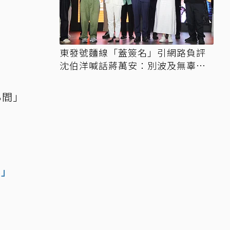
東發號麵線「蓋簽名」引網路負評
沈伯洋喊話蔣萬安：別波及無辜店
家
3間」
界」