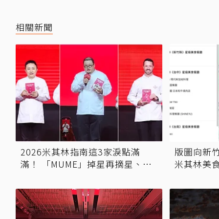
相關新聞
2026米其林指南這3家淚點滿
版圖向新竹
滿！ 「MUME」掉星再摘星、
米其林美
「晶華軒」破魔咒、「NOBUO」
袋：地圖
主廚抱照默哀淚灑現場