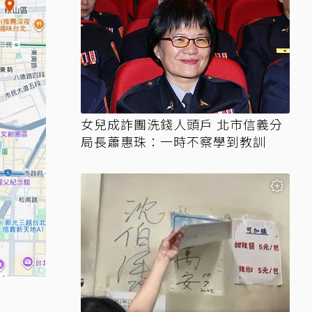
女兒成詐團洗錢人頭戶 北市信義分
局長蕭惠珠：一時不察學到教訓