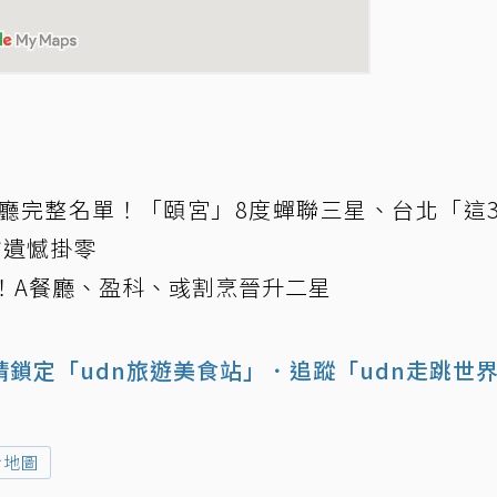
餐廳完整名單！「頤宮」8度蟬聯三星、台北「這
市遺憾掛零
布！A餐廳、盈科、彧割烹晉升二星
鎖定「udn旅遊美食站」
．追蹤「udn走跳世
食地圖