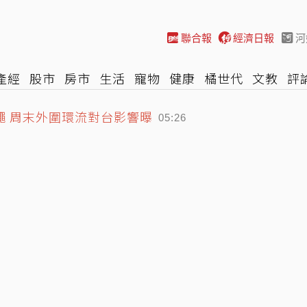
聯合報
經濟日報
河
產經
股市
房市
生活
寵物
健康
橘世代
文教
評
切香腸 在保護誰？
車
棒球
HBL
遊戲
專題
網誌
女子漾
陽光行動
00:06
繩 周末外圍環流對台影響曝
05:26
資揭露門檻擬調高至5萬元
05:36