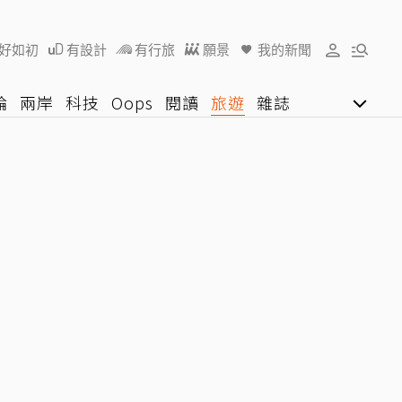
好如初
有設計
有行旅
願景
我的新聞
論
兩岸
科技
Oops
閱讀
旅遊
雜誌
影音網
U好學