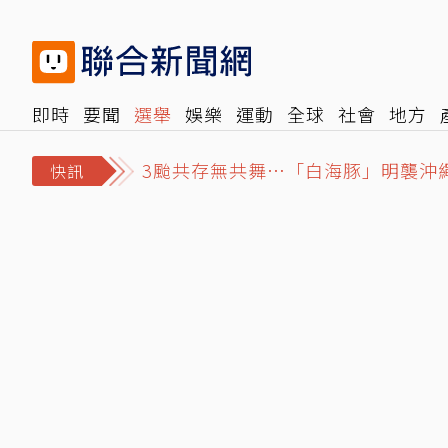
即時
要聞
選舉
娛樂
運動
全球
社會
地方
毒油案向上延燒⋯食安治理零容忍變
報時光
倡議+
500輯
轉角國際
NBA
時尚
汽
3颱共存無共舞…「白海豚」明襲沖
快訊
七年未調⋯難反映勞動市場水準 薪