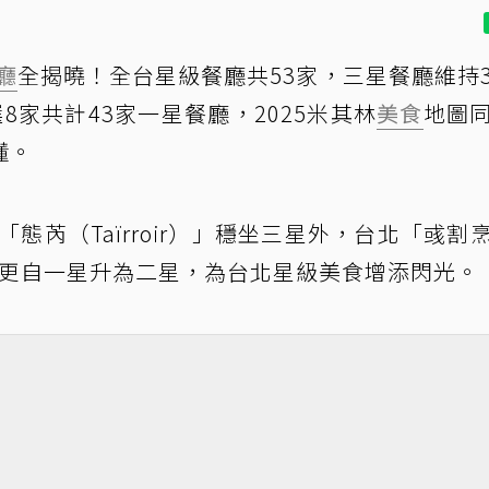
廳
全揭曉！全台星級餐廳共53家，三星餐廳維持
8家共計43家一星餐廳，2025米其林
美食
地圖
懂。
」及「態芮（Taïrroir）」穩坐三星外，台北「彧割
A」3家更自一星升為二星，為台北星級美食增添閃光。