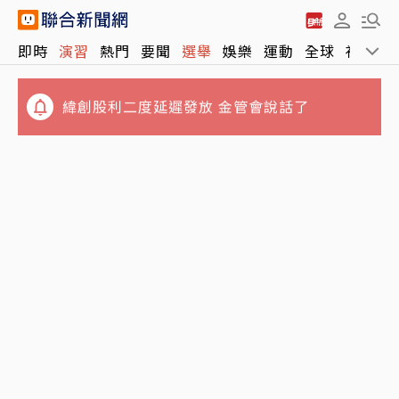
DRAM奇缺成iPhone 18瓶頸 台積電10億美元
即時
演習
熱門
要聞
選舉
娛樂
運動
全球
社會
待封裝晶片只能枯等
緯創股利二度延遲發放 金管會說話了