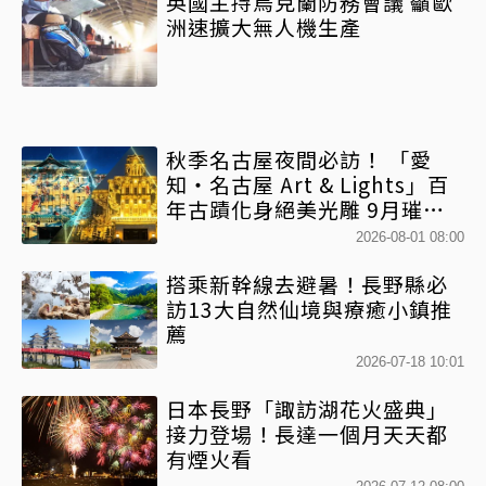
英國主持烏克蘭防務會議 籲歐
洲速擴大無人機生產
秋季名古屋夜間必訪！ 「愛
知・名古屋 Art & Lights」百
年古蹟化身絕美光雕 9月璀璨
登場
2026-08-01 08:00
搭乘新幹線去避暑！長野縣必
訪13大自然仙境與療癒小鎮推
薦
2026-07-18 10:01
日本長野「諏訪湖花火盛典」
接力登場！長達一個月天天都
有煙火看