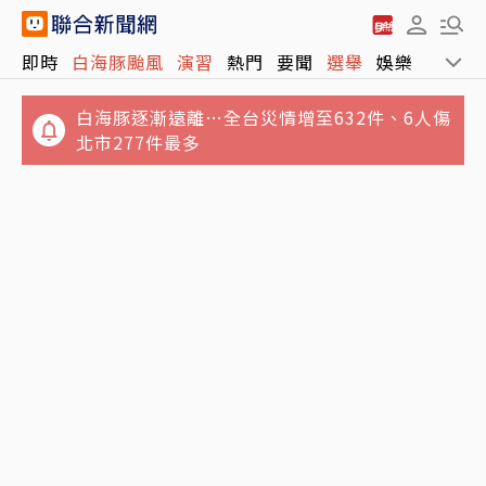
即時
白海豚颱風
演習
熱門
要聞
選舉
娛樂
運動
白海豚逐漸遠離…全台災情增至632件、6人傷
北市277件最多
荷莫茲海峽9000年神話照進美伊僵局 伊朗真
大陸「張雪機車」來台受阻 人民日報質問：民
把川普逼入死角？
進黨當局怕什麼？