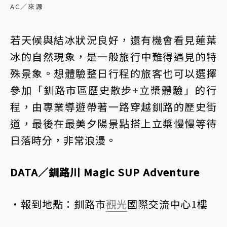
AC／來源
若天候與結冰狀況良好，還有機會看見蓮葉
冰的自然現象，是一般旅行中難得遇見的特
殊景象。想體驗整日行程的旅客也可以選擇
參加「釧路市區歷史散步+立槳體驗」的行
程，由專業導遊帶著一路穿越釧路的歷史街
道，最後在最美夕陽景點搭上立槳慢慢等待
日落時分，非常浪漫。
DATA／釧路川 Magic SUP Adventure
・報到地點：釧路市
觀光
國際交流中心1樓