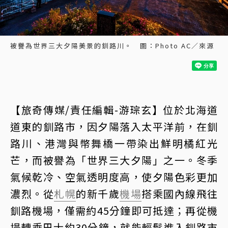
被譽為世界三大夕陽美景的釧路川。 圖：Photo AC／來源
【旅奇傳媒/責任編輯-游琮玄】位於北海道
道東的釧路市，因夕陽落入太平洋前，在釧
路川、港灣與幣舞橋一帶染出鮮明橘紅光
芒，而被譽為「世界三大夕陽」之一。冬季
氣候乾冷、空氣透明度高，使夕陽色彩更加
濃烈。從
札幌
的新千歲
機場
搭乘國內線飛往
釧路機場，僅需約45分鐘即可抵達；再從機
場轉乘巴士約30分鐘，就能輕鬆進入釧路市