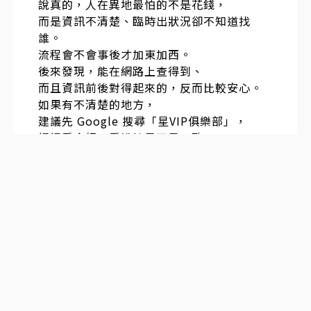
說真的，人在異地最怕的不是花錢，
而是資訊不清楚、臨時出狀況卻不知道找
誰。
流程會不會事後才加東加西。
後來發現，能在網路上查得到、
而且資訊前後對得起來的，反而比較安心。
如果有不清楚的地方，
建議先 Google 搜尋「星VIP俱樂部」，
慢慢看介紹、看說法是不是一致，
多比較幾次，再決定也不遲。
發表於
2025-12-18 16:10:33
#
1
樓
日本東京・大阪，外國人也能預約的風俗店
線上看本人照片挑女生，見面滿意再付現金
想體驗高素質日本女生的服務..，可以加我～
價錢透明 顏值和服務品質都有把控，保證帶
給你不一樣的約會體驗 . Telegram：@ t o