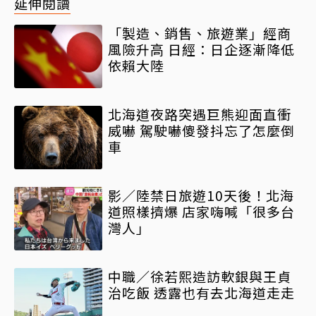
延伸閱讀
「製造、銷售、旅遊業」經商
風險升高 日經：日企逐漸降低
依賴大陸
北海道夜路突遇巨熊迎面直衝
威嚇 駕駛嚇傻發抖忘了怎麼倒
車
影／陸禁日旅遊10天後！北海
道照樣擠爆 店家嗨喊「很多台
灣人」
中職／徐若熙造訪軟銀與王貞
治吃飯 透露也有去北海道走走