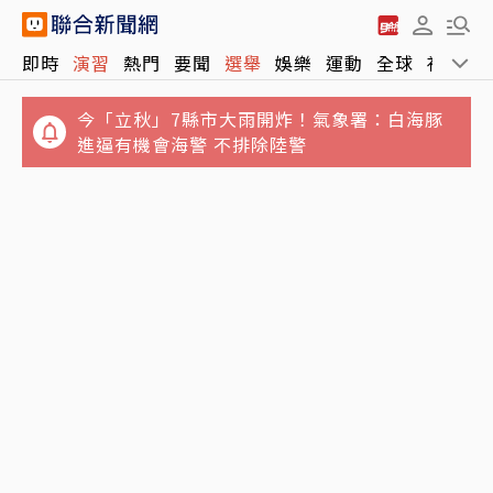
即時
演習
熱門
要聞
選舉
娛樂
運動
全球
社會
今「立秋」7縣市大雨開炸！氣象署：白海豚
進逼有機會海警 不排除陸警
誆騙慈濟10億元！女律師勾結講經師吸金⋯豪
宅藏黃金鮑魚 要信徒喝精油