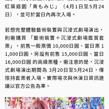
紅葉庭園「青もみじ」（4月1日至5月24
日），並可於當日內再次入場。
若想完整體驗藝術裝置與沉浸式劇場演出，
則需購買 「藝術裝置＋沉浸式劇場鑑賞套
票」，前售一般票價 10,000日圓、當日票 1
1,000日圓，另設有前售 15,000日圓、當日
16,000日圓 的高級票種。需注意的是，沉浸
式劇場演出期間為 3月20日至5月24日，僅
限持套票者入場。實際場次與休演日資訊建
議以官方公告為準。