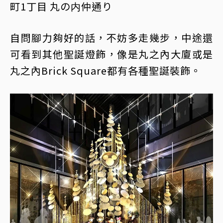
町1丁目 丸の内仲通り
自問腳力夠好的話，不妨多走幾步，中途還
可看到其他聖誕燈飾，像是丸之內大廈或是
丸之內Brick Square都有各種聖誕裝飾。