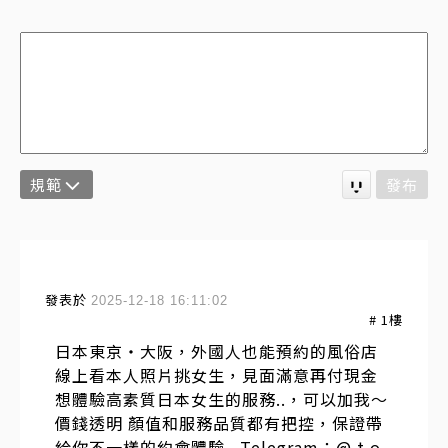
規範
發布
發表於
2025-12-18 16:11:02
#
1
樓
日本東京・大阪，外國人也能預約的風俗店
線上看本人照片挑女生，見面滿意再付現金
想體驗高素質日本女生的服務..，可以加我～
價錢透明 顏值和服務品質都有把控，保證帶
給你不一樣的約會體驗 . Telegram：@ t o