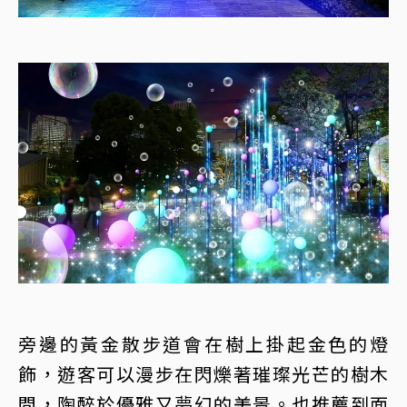
旁邊的黃金散步道會在樹上掛起金色的燈
飾，遊客可以漫步在閃爍著璀璨光芒的樹木
間，陶醉於優雅又夢幻的美景。也推薦到面