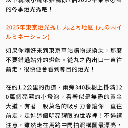
的冬季燈光秀吧！
2025年東京燈光秀1. 丸之內地區 (丸の内イ
ルミネーション)
如果你剛好來到東京車站購物或換乘，那麼
不要錯過站外的燈飾。從丸之內出口一直往
前走，很快便會看到奪目的燈光！
在約1.2公里的街道、兩旁340棵樹上掛滿12
0萬個亮麗的小燈泡。看著似是無盡的黃金
大道，有著一股莫名的吸引力會讓你一直往
前走，走進這個明亮耀眼的世界裡！不過請
注意，雖然走在馬路中間拍照構圖最漂亮，