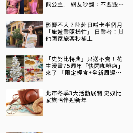
佩公主」 網友吵翻：不要毀原
作
影響不大？陸赴日喊卡半個月
「旅遊業照樣忙」 日業者：其
他國家旅客秒補上
「史努比特典」只送不賣！花
生漫畫75週年「快閃咖啡店」
來了 「限定輕食+全新周邊」
要朝聖
北市冬季3大活動展開 史奴比
家族陪伴迎新年