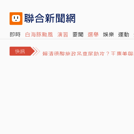
即時
白海豚颱風
演習
要聞
選舉
娛樂
運動
不滿被管教！高雄國小生嗆老師「娘
閱讀
旅遊
雜誌
報時光
倡議+
500輯
轉角國
賴清德酸施政吊車尾助攻？王惠美與
快訊
白海豚進逼北海岸…新北淡水疑出現