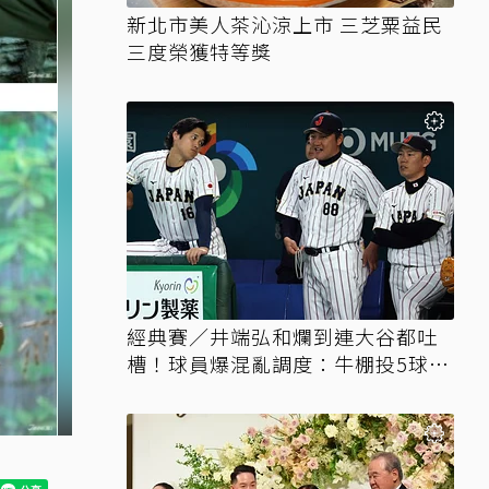
新北市美人茶沁涼上市 三芝粟益民
三度榮獲特等獎
經典賽／井端弘和爛到連大谷都吐
槽！球員爆混亂調度：牛棚投5球就
上場