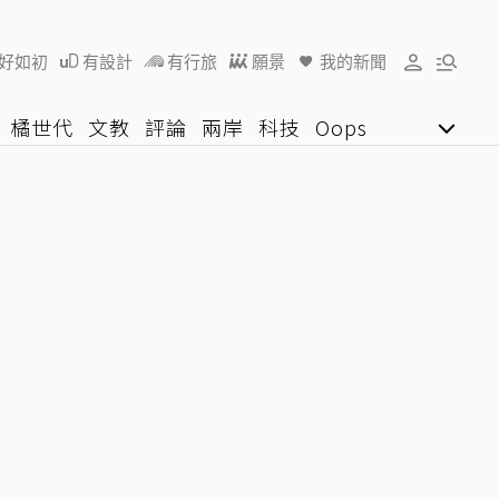
好如初
有設計
有行旅
願景
我的新聞
橘世代
文教
評論
兩岸
科技
Oops
女子漾
陽光行動
影音網
U好學