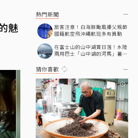
熱門新聞
的魅
旅客注意！白海豚颱風擾父親節
國籍航空飛沖繩航班多有異動
在富士山的山中湖賞日落！水陸
兩用巴士「山中湖的河馬」暑假
加開夕陽班次
猜你喜歡