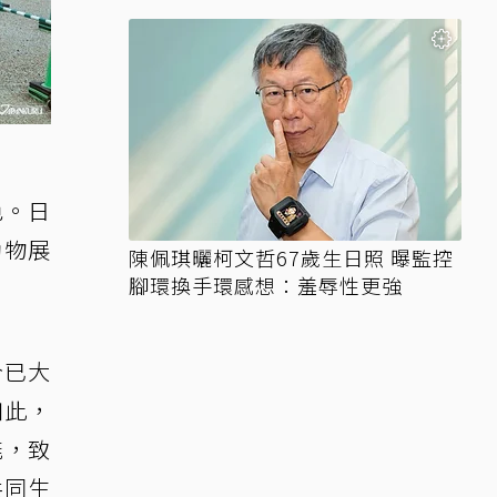
色。日
動物展
陳佩琪曬柯文哲67歲生日照 曝監控
腳環換手環感想：羞辱性更強
今已大
如此，
能，致
共同生