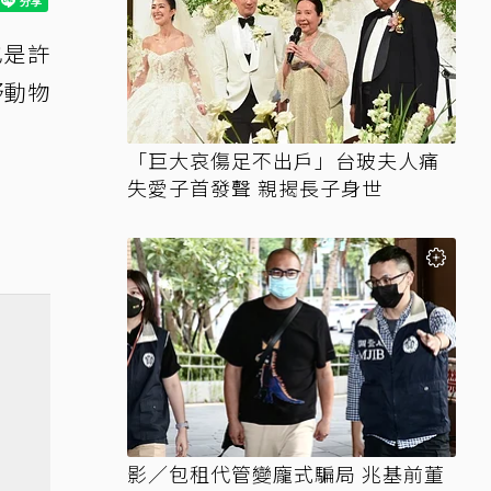
也是許
野動物
「巨大哀傷足不出戶」台玻夫人痛
失愛子首發聲 親揭長子身世
影／包租代管變龐式騙局 兆基前董