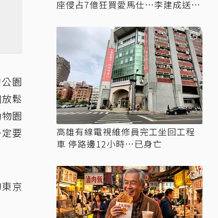
座侵占7億狂買愛馬仕…李建成送北
檢
的公園
個放鬆
動物園
高雄有線電視維修員完工坐回工程
一定要
車 停路邊12小時…已身亡
的東京