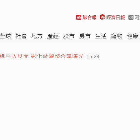
聯合報
經濟日報
河
全球
社會
地方
產經
股市
房市
生活
寵物
健康
娘腔、像個女人」 判決結果出爐
際
NBA
時尚
汽車
棒球
HBL
遊戲
專題
網誌
15:53
魏平政見面 彰化藍營整合露曙光
15:29
龍捲風 榕樹遭連根拔起
16:09