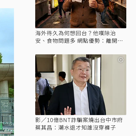
海外待久為何想回台？他嘆除治
安、食物問題多 網點優勢：離開才
知天堂
影／10億BNT詐騙案燒出台中市府
蔡其昌：潮水退才知誰沒穿褲子